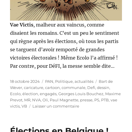
Vae Victis
, malheur aux vaincus, comme
disaient les romains. C’est un peu le sentiment
qui règne après les élections, où tous les partis
se targuent d’avoir remporté de grandes
victoires électorales ! Même Ecolo l’a affirmé !
Par contre, pour DéFI, la messe semble dite…
Publié
Catégories
Étiquettes
18 octobre 2024
PAN
,
Politique, actualités
Bart de
le
Wever
,
caricature
,
cartoon
,
communale
,
Defi
,
dessin
,
Ecolo
,
élection
,
engagés
,
Georges Louis Bouchez
,
Maxime
Prevot
,
MR
,
NVA
,
Oli
,
Paul Magnette
,
presse
,
PS
,
PTB
,
vae
sur
victis
,
VB
Laisser un commentaire
Vae
Victis
Élections en Belgique !