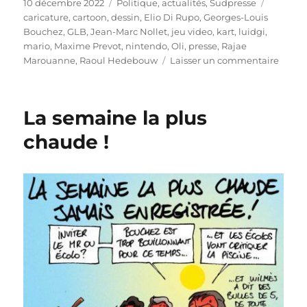
Publié
Catégories
Étiquett
10 décembre 2022
Politique, actualités
,
Sudpresse
le
caricature
,
cartoon
,
dessin
,
Elio Di Rupo
,
Georges-Louis
Bouchez
,
GLB
,
Jean-Marc Nollet
,
jeu video
,
kart
,
luidgi
,
mario
,
Maxime Prevot
,
nintendo
,
Oli
,
presse
,
Rajae
sur
Marouanne
,
Raoul Hedebouw
Laisser un commentaire
Mario
Kart
en
La semaine la plus
Wallo
!
chaude !