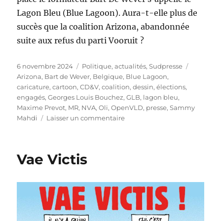
Lagon Bleu (Blue Lagoon). Aura-t-elle plus de
succès que la coalition Arizona, abandonnée
suite aux refus du parti Vooruit ?
Publié
Catégories
Étiquett
6 novembre 2024
Politique, actualités
,
Sudpresse
le
Arizona
,
Bart de Wever
,
Belgique
,
Blue Lagoon
,
caricature
,
cartoon
,
CD&V
,
coalition
,
dessin
,
élections
,
engagés
,
Georges Louis Bouchez
,
GLB
,
lagon bleu
,
Maxime Prevot
,
MR
,
NVA
,
Oli
,
OpenVLD
,
presse
,
Sammy
sur
Mahdi
Laisser un commentaire
Le
Lagon
Bleu
Vae Victis