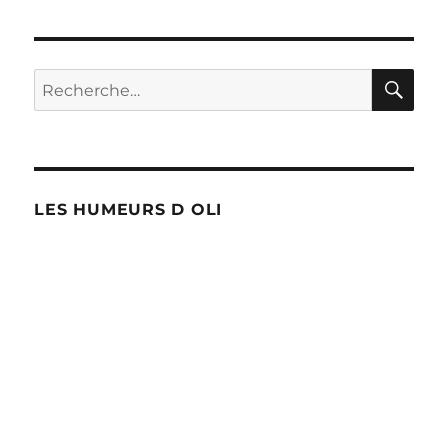
semaine
la
plus
chaude
RE
Recherche
!
pour :
LES HUMEURS D OLI