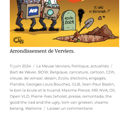
Arrondissement de Verviers.
Publié
Catégories
Étiquet
11 juin 2024
La Meuse Verviers
,
Politique, actualités
le
Bart de Wever
,
BDW
,
Belgique
,
caricature
,
cartoon
,
CDh
,
creuse
,
de winaar
,
dessin
,
Ecolo
,
élections
,
engagés
,
Flandre
,
Georges Louis Bouchez
,
GLB
,
Jean-Paul Bastin
,
le bon la brute et le truand
,
Maxime Prevot
,
MR
,
NVA
,
Oli
,
Open VLD
,
Pierre-Yves Jeholet
,
presse
,
remontada
,
the
good the nad and the ugly
,
tom van grieken
,
vlaams
sur
belang
,
Wallonie
Laisser un commentaire
Élections
en
Belgique