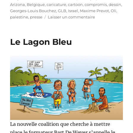
le
Arizona
,
Belgique
,
caricature
,
cartoon
,
compromis
,
dessin
,
Georges-Louis Bouchez
,
GLB
,
Israel
,
Maxime Prevot
,
Oli
,
sur
palestine
,
presse
Laisser un commentaire
Reconnaissance
de
la
Le Lagon Bleu
Palestine…
à
la
belge
La nouvelle coalition que cherche à mettre
place le formateur Bart De Wever s’appelle le