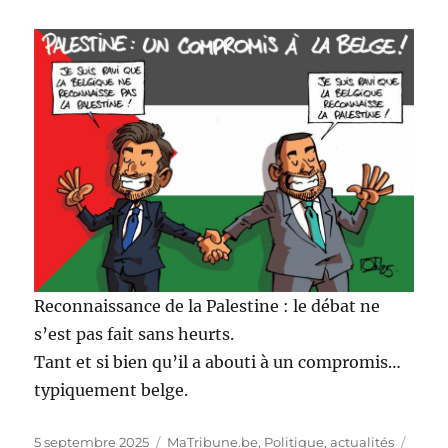
Reconnaissance de la Palestine : le débat ne
s’est pas fait sans heurts.
Tant et si bien qu’il a abouti à un compromis…
typiquement belge.
Publié
Catégories
Étiqu
5 septembre 2025
MaTribune.be
,
Politique, actualités