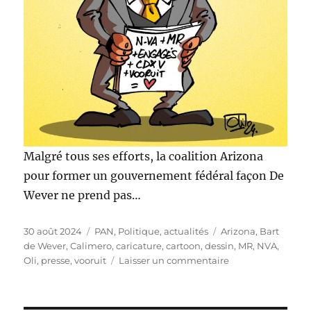
Malgré tous ses efforts, la coalition Arizona
pour former un gouvernement fédéral façon De
Wever ne prend pas…
Publié
Catégories
Étiquettes
30 août 2024
PAN
,
Politique, actualités
Arizona
,
Bart
le
de Wever
,
Calimero
,
caricature
,
cartoon
,
dessin
,
MR
,
NVA
,
sur
Oli
,
presse
,
vooruit
Laisser un commentaire
L’Arizona
façon
De