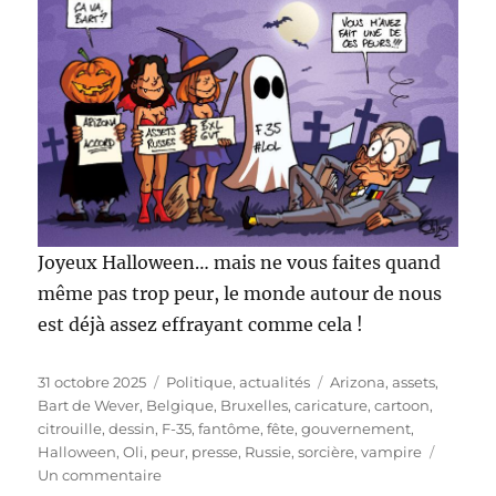
Joyeux Halloween… mais ne vous faites quand
même pas trop peur, le monde autour de nous
est déjà assez effrayant comme cela !
Publié
Catégories
Étiquettes
31 octobre 2025
Politique, actualités
Arizona
,
assets
,
le
Bart de Wever
,
Belgique
,
Bruxelles
,
caricature
,
cartoon
,
citrouille
,
dessin
,
F-35
,
fantôme
,
fête
,
gouvernement
,
Halloween
,
Oli
,
peur
,
presse
,
Russie
,
sorcière
,
vampire
sur
Un commentaire