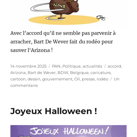
Avec l’accord qu’il ne semble pas parvenir à
arracher, Bart De Wever fait du rodéo pour
sauver l’Arizona !
Publié
Catégories
Étiquettes
14 novembre 2025
PAN
,
Politique, actualités
accord
,
le
Arizona
,
Bart de Wever
,
BDW
,
Belgique
,
caricature
,
cartoon
,
dessin
,
gouvernement
,
Oli
,
presse
,
rodéo
Un
sur
commentaire
Un
dernier
rodéo
Joyeux Halloween !
pour
l’Arizona