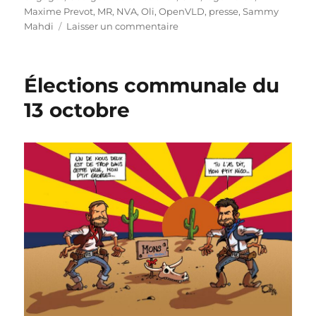
Maxime Prevot
,
MR
,
NVA
,
Oli
,
OpenVLD
,
presse
,
Sammy
sur
Mahdi
Laisser un commentaire
Le
Lagon
Bleu
Élections communale du
13 octobre