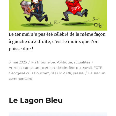
Le 1er mai n’a pas été célébré de la même façon
à gauche ou à droite, c’est le moins que l’on
puisse dire !
Publié
Catégories
Étiquettes
3 mai 2025
MaTribune.be
,
Politique, actualités
le
Arizona
,
caricature
,
cartoon
,
dessin
,
fête du travail
,
FGTB
,
Georges-Louis Bouchez
,
GLB
,
MR
,
Oli
,
presse
Laisser un
sur
commentaire
1er
mai
Le Lagon Bleu