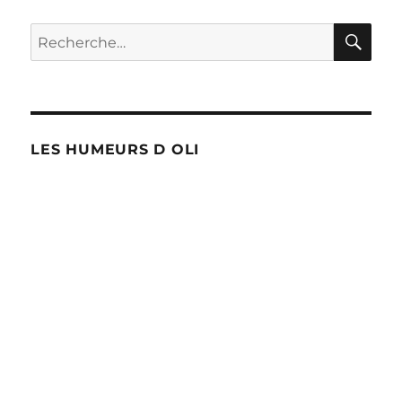
Wever
ne
RE
Recherche
prend
pour :
pas…
LES HUMEURS D OLI