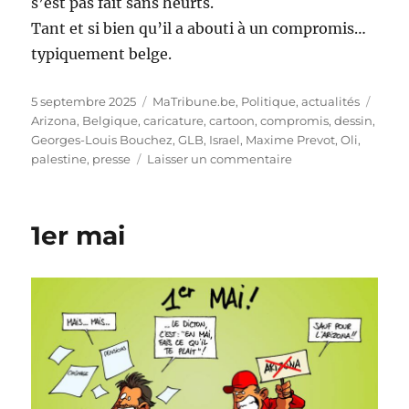
s’est pas fait sans heurts.
Tant et si bien qu’il a abouti à un compromis…
typiquement belge.
Publié
Catégories
Étiqu
5 septembre 2025
MaTribune.be
,
Politique, actualités
le
Arizona
,
Belgique
,
caricature
,
cartoon
,
compromis
,
dessin
,
Georges-Louis Bouchez
,
GLB
,
Israel
,
Maxime Prevot
,
Oli
,
sur
palestine
,
presse
Laisser un commentaire
Reconnaissance
de
la
1er mai
Palestine…
à
la
belge