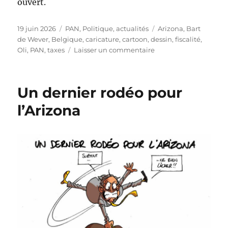
ouvert.
Publié
Catégories
Étiquettes
19 juin 2026
PAN
,
Politique, actualités
Arizona
,
Bart
le
de Wever
,
Belgique
,
caricature
,
cartoon
,
dessin
,
fiscalité
,
sur
Oli
,
PAN
,
taxes
Laisser un commentaire
Conjoncture
ou
méthode
Un dernier rodéo pour
?
l’Arizona