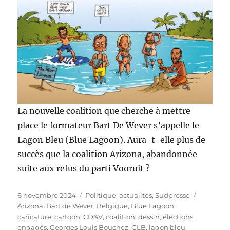
La nouvelle coalition que cherche à mettre
place le formateur Bart De Wever s’appelle le
Lagon Bleu (Blue Lagoon). Aura-t-elle plus de
succès que la coalition Arizona, abandonnée
suite aux refus du parti Vooruit ?
Publié
Catégories
Étiquett
6 novembre 2024
Politique, actualités
,
Sudpresse
le
Arizona
,
Bart de Wever
,
Belgique
,
Blue Lagoon
,
caricature
,
cartoon
,
CD&V
,
coalition
,
dessin
,
élections
,
engagés
,
Georges Louis Bouchez
,
GLB
,
lagon bleu
,