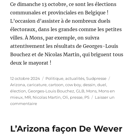
Ce dimanche 13 octobre, ce sont les élections
communales et provinciales en Belgique !
L’occasion d’assister à de nombreux duels
électoraux, dans les grandes comme les petites
villes. À Mons, par exemple, on suivra
attentivement les résultats de Georges-Louis
Bouchez et de Nicolas Martin, qui briguent tous
deux le mayorat !
Publié
Catégories
Étiquettes
12 octobre 2024
Politique, actualités
,
Sudpresse
le
Arizona
,
caricature
,
cartoon
,
cow boy
,
dessin
,
duel
,
élection
,
Georges-Louis Bouchez
,
GLB
,
Mons
,
Mons en
mieux
,
MR
,
Nicolas Martin
,
Oli
,
presse
,
PS
Laisser un
sur
commentaire
Élections
communale
du
L’Arizona façon De Wever
13