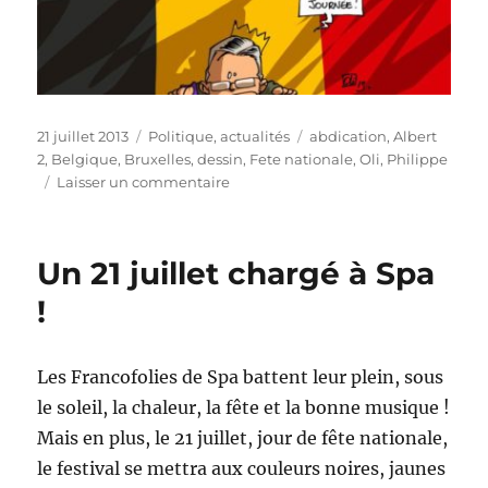
Publié
Catégories
Étiquettes
21 juillet 2013
Politique, actualités
abdication
,
Albert
le
2
,
Belgique
,
Bruxelles
,
dessin
,
Fete nationale
,
Oli
,
Philippe
sur
Laisser un commentaire
Belgique
:
abdication
Un 21 juillet chargé à Spa
du
roi
!
Albert
II
et
Les Francofolies de Spa battent leur plein, sous
montée
le soleil, la chaleur, la fête et la bonne musique !
sur
le
Mais en plus, le 21 juillet, jour de fête nationale,
trône
le festival se mettra aux couleurs noires, jaunes
de