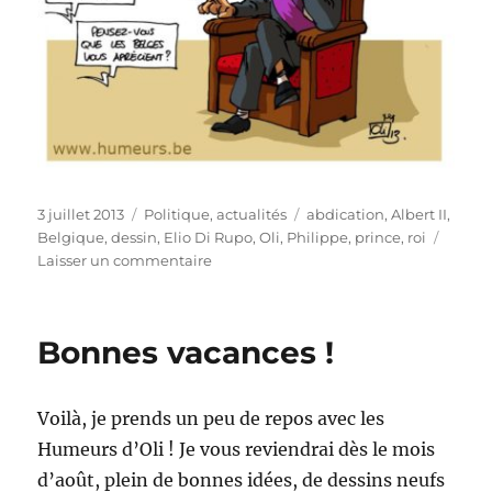
Publié
Catégories
Étiquettes
3 juillet 2013
Politique, actualités
abdication
,
Albert II
,
le
Belgique
,
dessin
,
Elio Di Rupo
,
Oli
,
Philippe
,
prince
,
roi
sur
Laisser un commentaire
Le
roi
Albert
Bonnes vacances !
II
abdiquera
le
Voilà, je prends un peu de repos avec les
21
juillet
Humeurs d’Oli ! Je vous reviendrai dès le mois
en
d’août, plein de bonnes idées, de dessins neufs
faveur