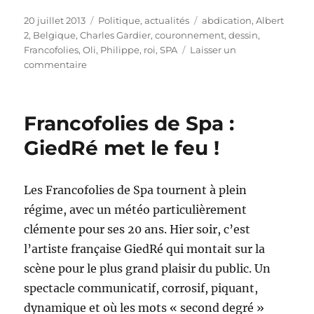
Publié
Catégories
Étiquettes
20 juillet 2013
Politique, actualités
abdication
,
Albert
le
2
,
Belgique
,
Charles Gardier
,
couronnement
,
dessin
,
Francofolies
,
Oli
,
Philippe
,
roi
,
SPA
Laisser un
sur
commentaire
Un
21
juillet
Francofolies de Spa :
chargé
à
GiedRé met le feu !
Spa
!
Les Francofolies de Spa tournent à plein
régime, avec un météo particulièrement
clémente pour ses 20 ans. Hier soir, c’est
l’artiste française GiedRé qui montait sur la
scène pour le plus grand plaisir du public. Un
spectacle communicatif, corrosif, piquant,
dynamique et où les mots « second degré »