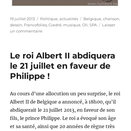
Publié
Catégories
Étiquettes
19 juillet 2013
Politique, actualités
Belgique
,
chanson
,
le
dessin
,
Francofolies
,
Giedré
,
musique
,
Oli
,
SPA
Laisser
sur
un commentaire
Francofolies
de
Spa
Le roi Albert II abdiquera
:
GiedRé
le 21 juillet en faveur de
met
Philippe !
le
feu
!
Au cours d’une allocution un peu surprise, le roi
Albert II de Belgique a annoncé, à 18h00, qu’il
abdiquerait le 21 juillet 2013, en faveur de son
fils, le prince Philippe. Le roi a évoqué son âge
et sa santé, ainsi que 20 années de règne très