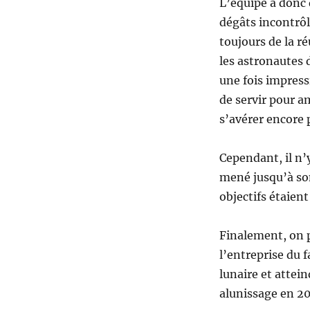
L’équipe a donc d
dégâts incontrôlé
toujours de la r
les astronautes 
une fois impres
de servir pour a
s’avérer encore 
Cependant, il n’
mené jusqu’à son
objectifs étaien
Finalement, on pe
l’entreprise du 
lunaire et attein
alunissage en 20