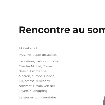
Rencontre au s
Publié
19 avril 2023
le
Catégories
PAN
,
Politique, actualités
Étiquettes
caricature
,
cartoon
,
chaise
,
Charles Michel
,
Chine
,
dessin
,
Emmanuel
Macron
,
europe
,
France
,
Oli
,
presse
,
rencontre
,
sommet
,
Ursula von der
Leyen
,
Xi Jingping
sur
Laisser un commentaire
Rencontre