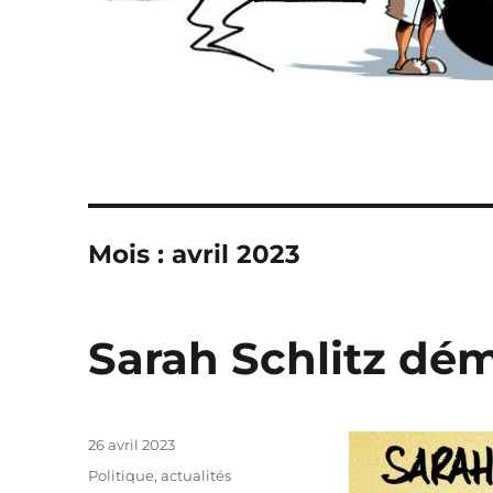
Mois :
avril 2023
Sarah Schlitz dé
Publié
26 avril 2023
le
Catégories
Politique, actualités