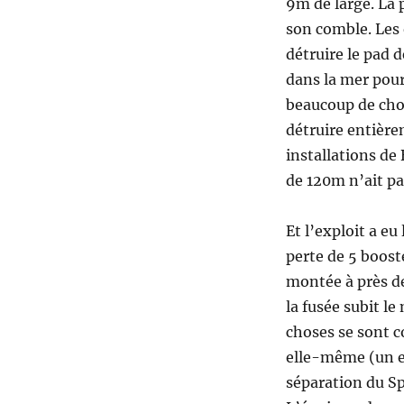
9m de large. La 
son comble. Les 
détruire le pad d
dans la mer pour
beaucoup de chose
détruire entièrem
installations de 
de 120m n’ait pas
Et l’exploit a eu
perte de 5 booste
montée à près d
la fusée subit l
choses se sont c
elle-même (un ex
séparation du S