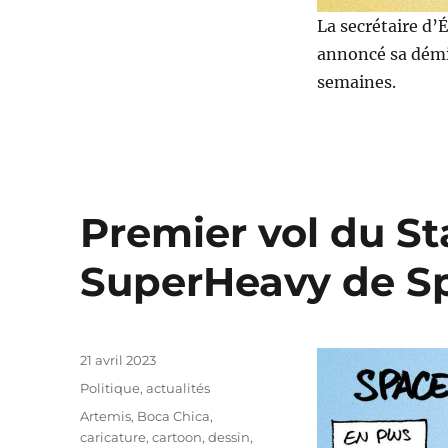
La secrétaire d’É
annoncé sa démi
semaines.
Premier vol du St
SuperHeavy de S
Publié
21 avril 2023
le
Catégories
Politique, actualités
Étiquettes
Artemis
,
Boca Chica
,
caricature
,
cartoon
,
dessin
,