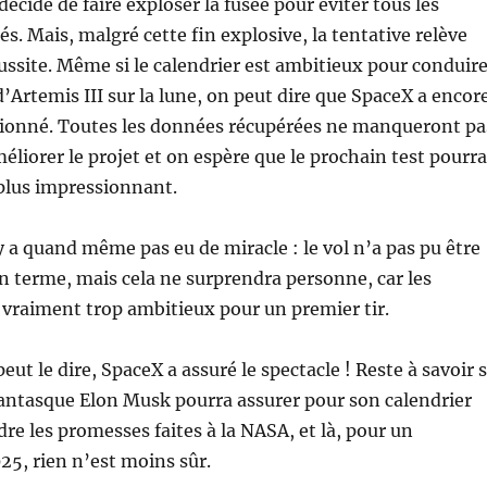
écidé de faire exploser la fusée pour éviter tous les
s. Mais, malgré cette fin explosive, la tentative relève
éussite. Même si le calendrier est ambitieux pour conduir
d’Artemis III sur la lune, on peut dire que SpaceX a encor
sionné. Toutes les données récupérées ne manqueront pa
méliorer le projet et on espère que le prochain test pourra
plus impressionnant.
y a quand même pas eu de miracle : le vol n’a pas pu être
 terme, mais cela ne surprendra personne, car les
t vraiment trop ambitieux pour un premier tir.
ut le dire, SpaceX a assuré le spectacle ! Reste à savoir s
fantasque Elon Musk pourra assurer pour son calendrier
dre les promesses faites à la NASA, et là, pour un
25, rien n’est moins sûr.