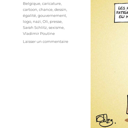
Étiquettes
Belgique
,
caricature
,
cartoon
,
chance
,
dessin
,
égalité
,
gouvernement
,
logo
,
nazi
,
Oli
,
presse
,
Sarah Schlitz
,
sexisme
,
Vladimir Poutine
sur
Laisser un commentaire
Sarah
Schlitz
démissionne