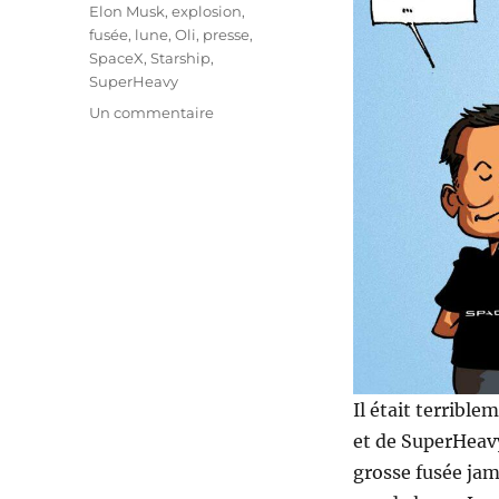
Elon Musk
,
explosion
,
fusée
,
lune
,
Oli
,
presse
,
SpaceX
,
Starship
,
SuperHeavy
sur
Un commentaire
Premier
vol
du
Starship
et
de
SuperHeavy
de
SpaceX
Il était terrible
et de SuperHeavy
grosse fusée ja