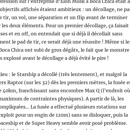
pression sur l’entreprise d’Elon Musk à Boca Chica était à
objectifs affichés étaient ambitieux : un décollage, ne pa
e tir, un vol, une séparation et un flip avant de terminer
 les deux éléments. Pour un premier décollage, ça faisait
s et en off, on entendait que si déjà il décollait sans
ent le pad de tir, ce serait déjà une réussite ! Même si le
Boca Chica ont subi de gros dégâts, le fait que le monstre
 explosé avant le décollage a déjà évité le pire !
 lieu : le Starship a décollé (très lentement), et malgré la
rs Raptor (sur les 32) dès les premiers mètres, la fusée e
e 40km, franchissant sans encombre Max Q (l’endroit où
e maximum de contraintes physiques). A partir de là, les
ompliquées… La fusée a effectué plusieurs rotations sur
ploit pour un engin de 120m) sans se disloquer, puis la
paceship et de Super Heavy semble avoir posé problème.