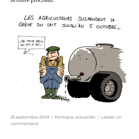
octobre prochain.
Publié
Catégories
25 septembre 2009
Politique, actualités
Laisser un
le
sur
commentaire
Grèves
du