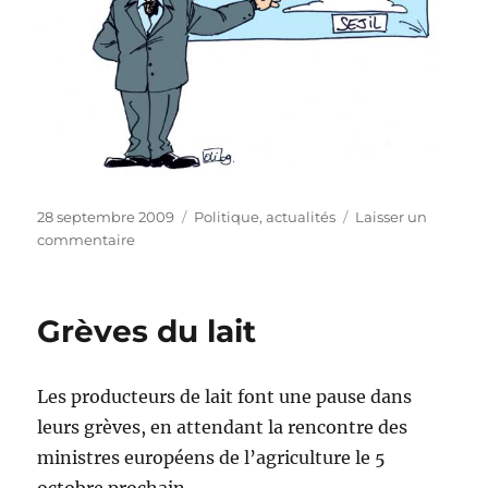
Publié
Catégories
28 septembre 2009
Politique, actualités
Laisser un
le
sur
commentaire
L’Iran
fait
feu
Grèves du lait
!
Les producteurs de lait font une pause dans
leurs grèves, en attendant la rencontre des
ministres européens de l’agriculture le 5