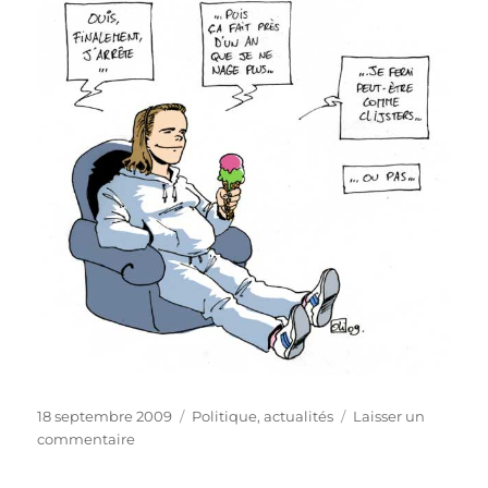
Publié
Catégories
18 septembre 2009
Politique, actualités
Laisser un
le
sur
commentaire
Laure
Manaudou