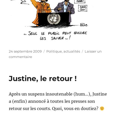
Publié
Catégories
24 septembre 2009
Politique, actualités
Laisser un
le
sur
commentaire
ONU
Justine, le retour !
Après un suspens insoutenable (hum…), Justine
a (enfin) annoncé à toutes les presses son
retour sur les courts. Quoi, vous en doutiez?