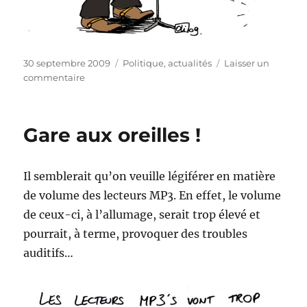
Publié
Catégories
30 septembre 2009
Politique, actualités
Laisser un
le
sur
commentaire
Johnny
aphone
!
Gare aux oreilles !
Il semblerait qu’on veuille légiférer en matière
de volume des lecteurs MP3. En effet, le volume
de ceux-ci, à l’allumage, serait trop élevé et
pourrait, à terme, provoquer des troubles
auditifs…