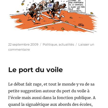
Publié
Catégories
22 septembre 2009
Politique, actualités
Laisser un
le
sur
commentaire
Justine,
le
retour?
Le port du voile
Le débat fait rage, et tout le monde y va de sa
petite suggestion autour du port du voile à
l’école mais aussi dans la fonction publique. A
quand la signalétique aux abords des écoles,