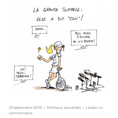
Publié
Catégories
23 septembre 2009
Politique, actualités
Laisser un
le
sur
commentaire