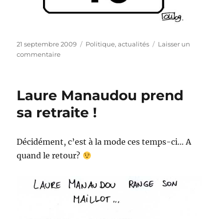
Publié
Catégories
21 septembre 2009
Politique, actualités
Laisser un
le
sur
commentaire
Le
port
du
Laure Manaudou prend
voile
sa retraite !
Décidément, c’est à la mode ces temps-ci… A
quand le retour?