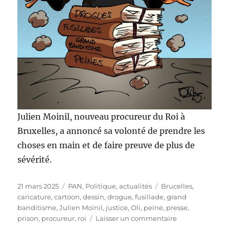
Julien Moinil, nouveau procureur du Roi à
Bruxelles, a annoncé sa volonté de prendre les
choses en main et de faire preuve de plus de
sévérité.
Publié
Catégories
Étiquettes
21 mars 2025
PAN
,
Politique, actualités
Brucelles
,
le
caricature
,
cartoon
,
dessin
,
drogue
,
fusillade
,
grand
banditisme
,
Julien Moinil
,
justice
,
Oli
,
peine
,
presse
,
sur
prison
,
procureur
,
roi
Laisser un commentaire
Julien