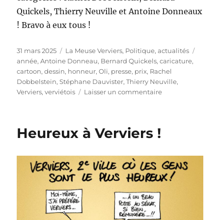
Quickels, Thierry Neuville et Antoine Donneaux
! Bravo à eux tous !
Publié
Catégories
Étique
31 mars 2025
La Meuse Verviers
,
Politique, actualités
le
année
,
Antoine Donneau
,
Bernard Quickels
,
caricature
,
cartoon
,
dessin
,
honneur
,
Oli
,
presse
,
prix
,
Rachel
Dobbelstein
,
Stéphane Dauvister
,
Thierry Neuville
,
sur
Verviers
,
verviétois
Laisser un commentaire
Le
Verviétois
de
Heureux à Verviers !
l’année
2024