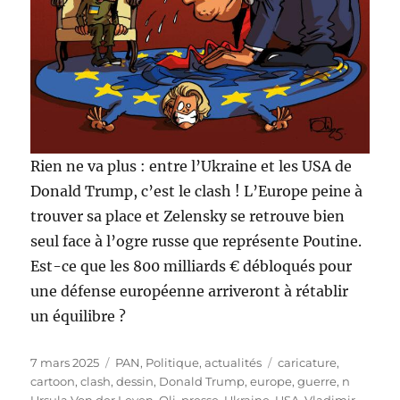
Rien ne va plus : entre l’Ukraine et les USA de
Donald Trump, c’est le clash ! L’Europe peine à
trouver sa place et Zelensky se retrouve bien
seul face à l’ogre russe que représente Poutine.
Est-ce que les 800 milliards € débloqués pour
une défense européenne arriveront à rétablir
un équilibre ?
Publié
Catégories
Étiquettes
7 mars 2025
PAN
,
Politique, actualités
caricature
,
le
cartoon
,
clash
,
dessin
,
Donald Trump
,
europe
,
guerre
,
n