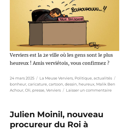
Verviers est la 2e ville où les gens sont le plus
heureux ! Amis verviétois, vous confirmez ?
Publié
Catégories
Étique
24 mars 2025
La Meuse Verviers
,
Politique, actualités
le
bonheur
,
caricature
,
cartoon
,
dessin
,
heureux
,
Malik Ben
sur
Achour
,
Oli
,
presse
,
Verviers
Laisser un commentaire
Heureux
à
Verviers
Julien Moinil, nouveau
!
procureur du Roi à