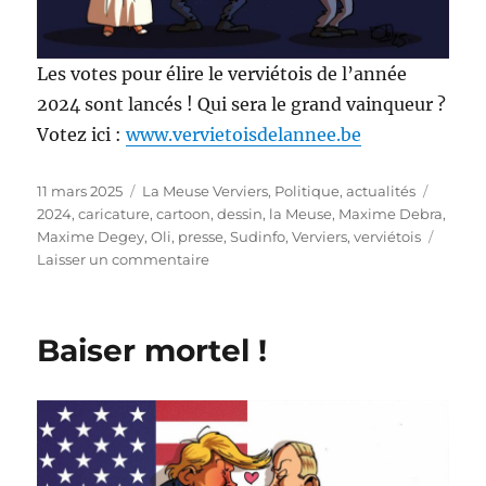
Les votes pour élire le verviétois de l’année
2024 sont lancés ! Qui sera le grand vainqueur ?
Votez ici :
www.vervietoisdelannee.be
Publié
Catégories
Étique
11 mars 2025
La Meuse Verviers
,
Politique, actualités
le
2024
,
caricature
,
cartoon
,
dessin
,
la Meuse
,
Maxime Debra
,
Maxime Degey
,
Oli
,
presse
,
Sudinfo
,
Verviers
,
verviétois
sur
Laisser un commentaire
Le
verviétois
de
Baiser mortel !
l’année
!