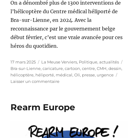
On a dénombré plus de 1300 interventions de
l’hélicoptère du Centre médical héliporté de
Bra-sur-Lienne, en 2024. Avec la
reconnaissance par le gouvernement belge
début février, c’est une vraie avancée pour ces
héros du quotidien.
Publié
Catégories
Étique
17 mars 2025
La Meuse Verviers
,
Politique, actualités
le
Bra-sur-Lienne
,
caricature
,
cartoon
,
centre
,
CMH
,
dessin
,
hélicoptère
,
héliporté
,
médical
,
Oli
,
presse
,
urgence
sur
Laisser un commentaire
Centre
médical
héliporté
Rearm Europe