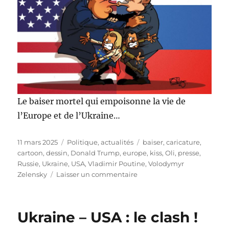
Le baiser mortel qui empoisonne la vie de
l’Europe et de l’Ukraine…
Publié
Catégories
Étiquettes
11 mars 2025
Politique, actualités
baiser
,
caricature
,
le
cartoon
,
dessin
,
Donald Trump
,
europe
,
kiss
,
Oli
,
presse
,
Russie
,
Ukraine
,
USA
,
Vladimir Poutine
,
Volodymyr
sur
Zelensky
Laisser un commentaire
Baiser
mortel
!
Ukraine – USA : le clash !