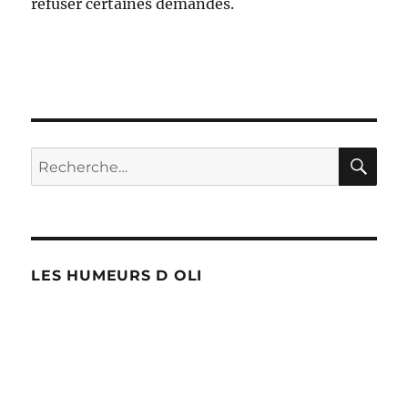
refuser certaines demandes.
RE
Recherche
pour :
LES HUMEURS D OLI