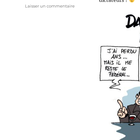
dictateurs ?
sur
Laisser un commentaire
Kadhafi
–
Daerden,
même
combat
?