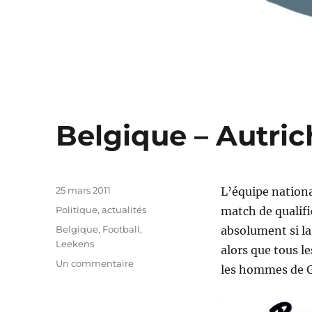
Belgique – Autrich
Publié
25 mars 2011
L’équipe nationa
le
Catégories
Politique, actualités
match de qualifi
Étiquettes
Belgique
,
Football
,
absolument si la
Leekens
alors que tous l
sur
Un commentaire
les hommes de G
Belgique
–
Autriche