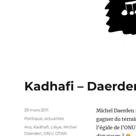
Kadhafi – Daerd
Publié
29 mars 2011
Michel Daerden n
le
Catégories
Politique, actualités
gagner du terrain
Étiquettes
Ans
,
Kadhafi
,
Libye
,
Michel
l’égide de l’ON
Daerden
,
ONU
,
OTAN