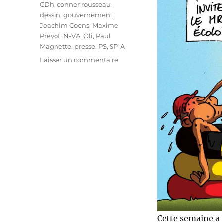
CDh
,
conner rousseau
,
dessin
,
gouvernement
,
Joachim Coens
,
Maxime
Prevot
,
N-VA
,
Oli
,
Paul
Magnette
,
presse
,
PS
,
SP-A
sur
Laisser un commentaire
La
semaine
la
plus
chaude
!
Cette semaine a 