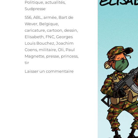
Catégories
Politique, actualités
,
Sudpresse
Étiquettes
556
,
ABL
,
armée
,
Bart de
Wever
,
Belgique
,
caricature
,
cartoon
,
dessin
,
Elisabeth
,
FNC
,
Georges
Louis Bouchez
,
Joachim
Coens
,
militaire
,
Oli
,
Paul
Magnette
,
presse
,
princess
,
tir
sur
Laisser un commentaire
Elisabeth
à
l’armée
!