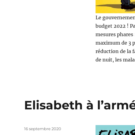
Le gouvernement
budget 2022 ! Pa
mesures phares :
maximum de 3 par
réduction de la 
de nuit, les mal
Elisabeth à l’armé
Publié
16 septembre 2020
le