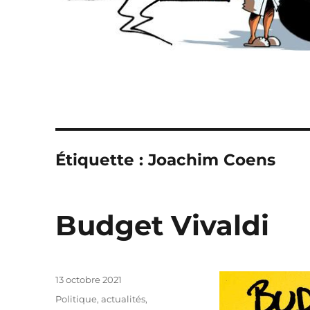
Étiquette :
Joachim Coens
Budget Vivaldi
Publié
13 octobre 2021
le
Catégories
Politique, actualités
,