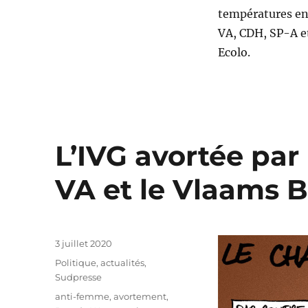
températures en 
VA, CDH, SP-A et
Ecolo.
L’IVG avortée par 
VA et le Vlaams 
Publié
3 juillet 2020
le
Catégories
Politique, actualités
,
Sudpresse
Étiquettes
anti-femme
,
avortement
,