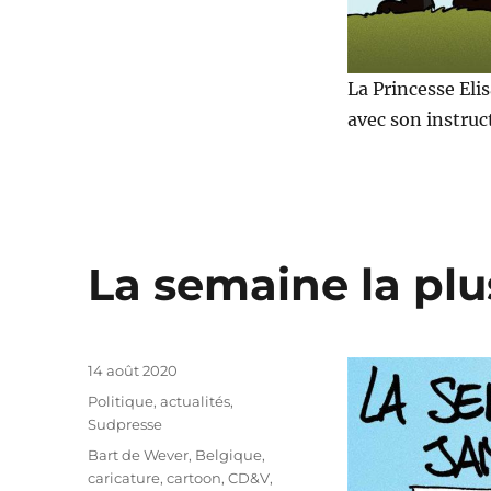
La Princesse Eli
avec son instruc
La semaine la plu
Publié
14 août 2020
le
Catégories
Politique, actualités
,
Sudpresse
Étiquettes
Bart de Wever
,
Belgique
,
caricature
,
cartoon
,
CD&V
,