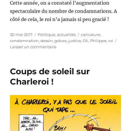
Cette année, on a constaté l’augmentation
spectaculaire du nombre de condamnations. A
côté de cela, le roi n’a jamais si peu gracié !
Publié
Catégories
Étiquettes
30 mai 2017
Politique, actualités
caricature
,
le
condamnation
,
dessin
,
grâces
,
justice
,
Oli
,
Philippe
,
roi
sur
Laisser un commentaire
Condamnations
en
hausse
Coups de soleil sur
et
grâces
Charleroi !
en
baisse
!