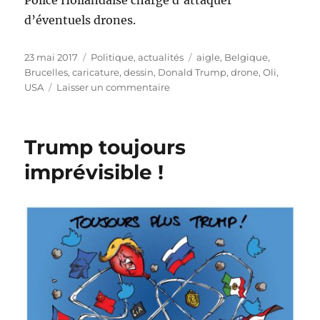
d’éventuels drones.
Publié
Catégories
Étiquettes
23 mai 2017
Politique, actualités
aigle
,
Belgique
,
le
Brucelles
,
caricature
,
dessin
,
Donald Trump
,
drone
,
Oli
,
sur
USA
Laisser un commentaire
Trump
à
Bruxelles
Trump toujours
imprévisible !