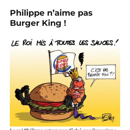
de
soleil
Philippe n’aime pas
sur
Charleroi
Burger King !
!