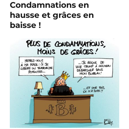
Condamnations en
la
Mercedes
hausse et grâces en
était
baisse !
déjà
déclassée
!