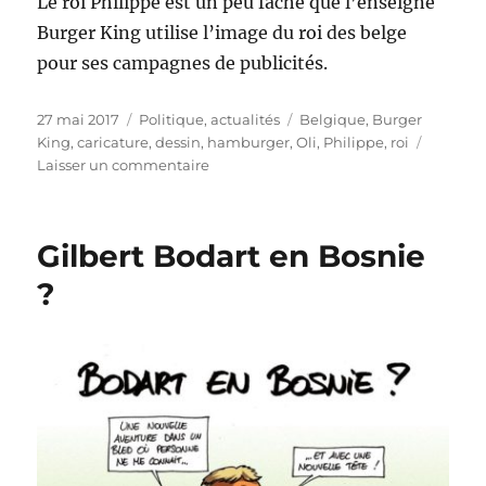
Le roi Philippe est un peu fâché que l’enseigne
Burger King utilise l’image du roi des belge
pour ses campagnes de publicités.
Publié
Catégories
Étiquettes
27 mai 2017
Politique, actualités
Belgique
,
Burger
le
King
,
caricature
,
dessin
,
hamburger
,
Oli
,
Philippe
,
roi
sur
Laisser un commentaire
Philippe
n’aime
pas
Gilbert Bodart en Bosnie
Burger
King
?
!