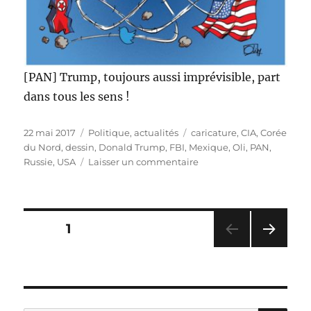
[PAN] Trump, toujours aussi imprévisible, part
dans tous les sens !
Publié
Catégories
Étiquettes
22 mai 2017
Politique, actualités
caricature
,
CIA
,
Corée
le
du Nord
,
dessin
,
Donald Trump
,
FBI
,
Mexique
,
Oli
,
PAN
,
sur
Russie
,
USA
Laisser un commentaire
Trump
toujours
imprévisible
!
Pagination
PAGE
1
PAG
des
E
SUIV
publications
ANT
E