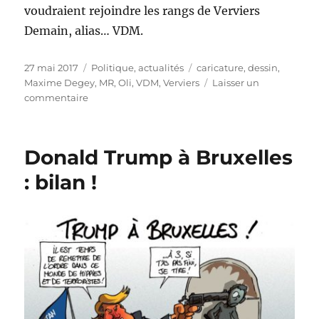
voudraient rejoindre les rangs de Verviers
Demain, alias… VDM.
Publié
Catégories
Étiquettes
27 mai 2017
Politique, actualités
caricature
,
dessin
,
le
Maxime Degey
,
MR
,
Oli
,
VDM
,
Verviers
Laisser un
sur
commentaire
VDM
pour
Maxime
Donald Trump à Bruxelles
Degey
?
: bilan !