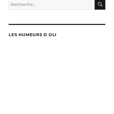
RE
Recherche
pour :
LES HUMEURS D OLI