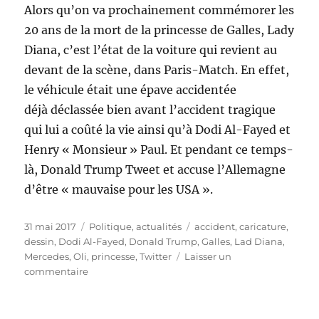
Alors qu’on va prochainement commémorer les
20 ans de la mort de la princesse de Galles, Lady
Diana, c’est l’état de la voiture qui revient au
devant de la scène, dans Paris-Match. En effet,
le véhicule était une épave accidentée
déjà déclassée bien avant l’accident tragique
qui lui a coûté la vie ainsi qu’à Dodi Al-Fayed et
Henry « Monsieur » Paul. Et pendant ce temps-
là, Donald Trump Tweet et accuse l’Allemagne
d’être « mauvaise pour les USA ».
Publié
Catégories
Étiquettes
31 mai 2017
Politique, actualités
accident
,
caricature
,
le
dessin
,
Dodi Al-Fayed
,
Donald Trump
,
Galles
,
Lad Diana
,
Mercedes
,
Oli
,
princesse
,
Twitter
Laisser un
sur
commentaire
Lady
Diana
: