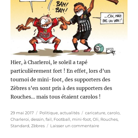
Hier, à Charleroi, le soleil a tapé
particulièrement fort ! En effet, lors d’un
tournoi de mini-foot, des supporters des
Zèbres s’en sont pris à des supporters des
Rouches… mais tous étaient carolos !
Publié
Catégories
Étiquettes
29 mai 2017
Politique, actualités
caricature
,
carolo
,
le
Charleroi
,
dessin
,
fail
,
Football
,
mini-foot
,
Oli
,
Rouches
,
sur
Standard
,
Zèbres
Laisser un commentaire
Coups