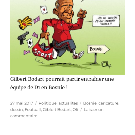
Gilbert Bodart pourrait partir entraîner une
équipe de D1 en Bosnie !
Publié
Catégories
Étiquettes
27 mai 2017
Politique, actualités
Bosnie
,
caricature
,
le
dessin
,
Football
,
Giblert Bodart
,
Oli
Laisser un
sur
commentaire
Gilbert
Bodart
en