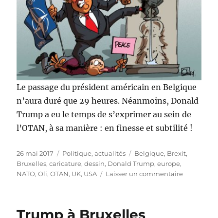
Le passage du président américain en Belgique
n’aura duré que 29 heures. Néanmoins, Donald
Trump a eu le temps de s’exprimer au sein de
l’OTAN, à sa manière : en finesse et subtilité !
Publié
Catégories
Étiquettes
26 mai 2017
Politique, actualités
Belgique
,
Brexit
,
le
Bruxelles
,
caricature
,
dessin
,
Donald Trump
,
europe
,
sur
NATO
,
Oli
,
OTAN
,
UK
,
USA
Laisser un commentaire
Donald
Trump
à
Trump à Bruxelles
Bruxelles