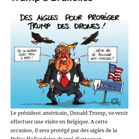
:
bilan
!
Le président américain, Donald Trump, va venir
effectuer une visite en Belgique. A cette
occasion, il sera protégé par des aigles de la
Police Hollandaise chargé d’attaquer