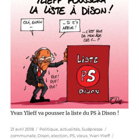
Yvan Ylieff va pousser la liste du PS à Dison !
Publié
Catégories
Étiquettes
21 avril 2018
Politique, actualités
,
Sudpresse
le
communale
,
Dison
,
election
,
PS
,
vieux
,
Yvan Ylieff