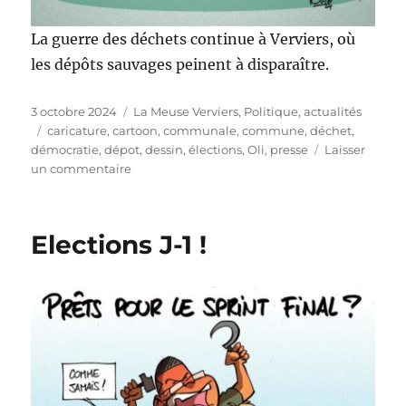
La guerre des déchets continue à Verviers, où
les dépôts sauvages peinent à disparaître.
Publié
Catégories
3 octobre 2024
La Meuse Verviers
,
Politique, actualités
le
Étiquettes
caricature
,
cartoon
,
communale
,
commune
,
déchet
,
démocratie
,
dépot
,
dessin
,
élections
,
Oli
,
presse
Laisser
sur
un commentaire
Stop
aux
dépôts
Elections J-1 !
sauvages
!