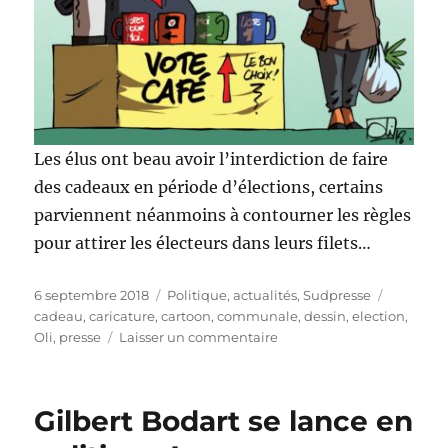
Les élus ont beau avoir l’interdiction de faire
des cadeaux en période d’élections, certains
parviennent néanmoins à contourner les règles
pour attirer les électeurs dans leurs filets…
Publié
Catégories
Étiquett
6 septembre 2018
Politique, actualités
,
Sudpresse
le
cadeau
,
caricature
,
cartoon
,
communale
,
dessin
,
election
,
sur
Oli
,
presse
Laisser un commentaire
Cadeaux
empoisonnés
!
Gilbert Bodart se lance en