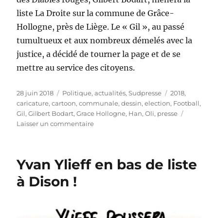
liste La Droite sur la commune de Grâce-
Hollogne, près de Liège. Le « Gil », au passé
tumultueux et aux nombreux démelés avec la
justice, a décidé de tourner la page et de se
mettre au service des citoyens.
Publié
Catégories
Étiquettes
28 juin 2018
Politique, actualités
,
Sudpresse
2018
,
le
caricature
,
cartoon
,
communale
,
dessin
,
election
,
Football
,
Gil
,
Gilbert Bodart
,
Grace Hollogne
,
Han
,
Oli
,
presse
sur
Laisser un commentaire
Gilbert
Bodart
se
Yvan Ylieff en bas de liste
lance
en
à Dison !
politique
!