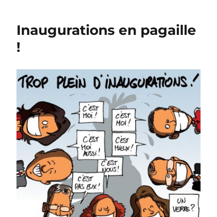
:
plus
Inaugurations en pagaille
qu’une
semaine
!
!