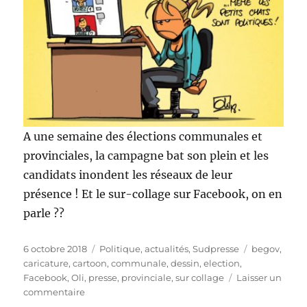
A une semaine des élections communales et
provinciales, la campagne bat son plein et les
candidats inondent les réseaux de leur
présence ! Et le sur-collage sur Facebook, on en
parle ??
Publié
Catégories
Étiquettes
6 octobre 2018
Politique, actualités
,
Sudpresse
begov
,
le
caricature
,
cartoon
,
communale
,
dessin
,
election
,
Facebook
,
Oli
,
presse
,
provinciale
,
sur collage
Laisser un
sur
commentaire
Élections