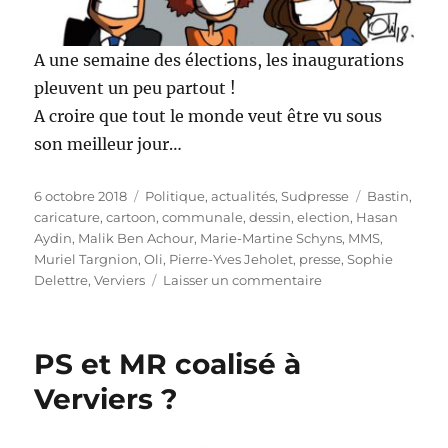
A une semaine des élections, les inaugurations
pleuvent un peu partout !
A croire que tout le monde veut être vu sous
son meilleur jour…
Publié
Catégories
Étiquettes
6 octobre 2018
Politique, actualités
,
Sudpresse
Bastin
,
le
caricature
,
cartoon
,
communale
,
dessin
,
election
,
Hasan
Aydin
,
Malik Ben Achour
,
Marie-Martine Schyns
,
MMS
,
Muriel Targnion
,
Oli
,
Pierre-Yves Jeholet
,
presse
,
Sophie
sur
Delettre
,
Verviers
Laisser un commentaire
Inaugurations
en
pagaille
PS et MR coalisé à
!
Verviers ?