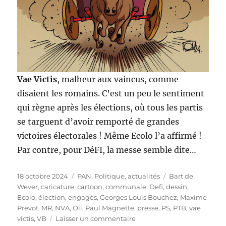
Vae Victis
, malheur aux vaincus, comme
disaient les romains. C’est un peu le sentiment
qui règne après les élections, où tous les partis
se targuent d’avoir remporté de grandes
victoires électorales ! Même Ecolo l’a affirmé !
Par contre, pour DéFI, la messe semble dite…
Publié
Catégories
Étiquettes
18 octobre 2024
PAN
,
Politique, actualités
Bart de
le
Wever
,
caricature
,
cartoon
,
communale
,
Defi
,
dessin
,
Ecolo
,
élection
,
engagés
,
Georges Louis Bouchez
,
Maxime
Prevot
,
MR
,
NVA
,
Oli
,
Paul Magnette
,
presse
,
PS
,
PTB
,
vae
sur
victis
,
VB
Laisser un commentaire