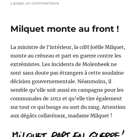
sur
Laisser un commentaire
Yvan
Ylieff
en
Milquet monte au front !
bas
de
liste
La ministre de l’intérieur, la cdH Joëlle Milquet,
à
Dison
monte au créneau et part en guerre contre les
!
extrémistes. Les incidents de Molenbeek ne
sont sans doute pas étrangers à cette soudaine
décision gouvernementale. Néanmoins, il
semble qu’elle soit aussi en campagne pour les
communales de 2012 et qu’elle tire également
sur tout ce qui bouge ou sort du rang. Attention
aux dégâts collatéraux, madame Milquet !