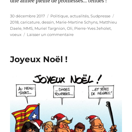
une année pleine de promesses… tenues !
Publié
Catégories
Étiquett
30 décembre 2017
Politique, actualités
,
Sudpresse
le
2018
,
caricature
,
dessin
,
Marie-Martine Schyns
,
Matthieu
Daele
,
MMS
,
Muriel Targnion
,
Oli
,
Pierre-Yves Jeholet
,
sur
voeux
Laisser un commentaire
Meilleurs
vœux
pour
Joyeux Noël !
2018
!