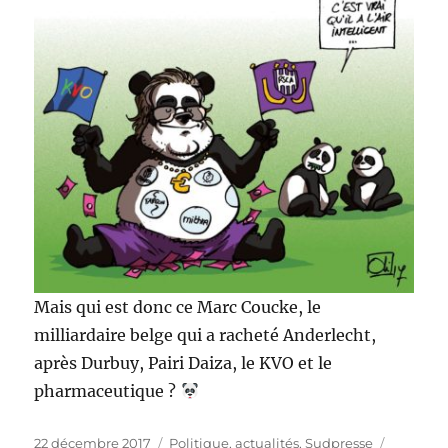
Mais qui est donc ce Marc Coucke, le
milliardaire belge qui a racheté Anderlecht,
après Durbuy, Pairi Daiza, le KVO et le
pharmaceutique ?
Publié
Catégories
Étiquett
22 décembre 2017
Politique, actualités
,
Sudpresse