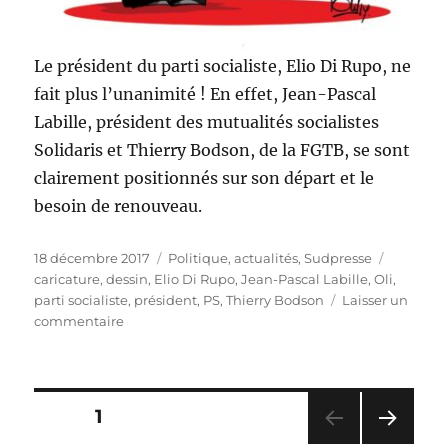
Le président du parti socialiste, Elio Di Rupo, ne
fait plus l’unanimité ! En effet, Jean-Pascal
Labille, président des mutualités socialistes
Solidaris et Thierry Bodson, de la FGTB, se sont
clairement positionnés sur son départ et le
besoin de renouveau.
Publié
Catégories
Étiquett
18 décembre 2017
Politique, actualités
,
Sudpresse
le
caricature
,
dessin
,
Elio Di Rupo
,
Jean-Pascal Labille
,
Oli
,
parti socialiste
,
président
,
PS
,
Thierry Bodson
Laisser un
sur
commentaire
Elio
Di
Rupo
en
Pagination
PAGE
1
question
au