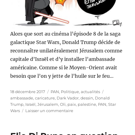
Alors que sort au cinéma l’épisode 8 de la saga
galactique Star Wars, Donald Trump décide de
reconnaître unilatéralement Jérusalem comme
capitale d’Israël et d’y installer l’ambassade
américaine. Comme si le Moyen-Orient avait
besoin que l’on y jette de l’huile sur le feu…
Publié
Catégories
Étiquettes
18 décembre 2017
PAN
,
Politique, actualités
le
ambassade
,
caricature
,
Dark Vador
,
dessin
,
Donald
Trump
,
Israël
,
Jérusalem
,
Oli
,
paix
,
palestine
,
PAN
,
Star
sur
Wars
Laisser un commentaire
Star
Wars
épisode