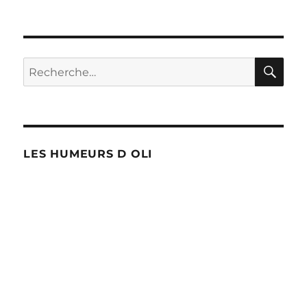
PAG
des
PS
E
!
SUIV
publications
ANT
E
RE
Recherche
pour :
LES HUMEURS D OLI