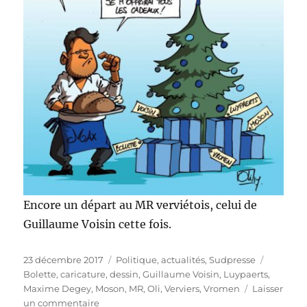
Encore un départ au MR verviétois, celui de
Guillaume Voisin cette fois.
Publié
Catégories
Étiquett
23 décembre 2017
Politique, actualités
,
Sudpresse
le
Bolette
,
caricature
,
dessin
,
Guillaume Voisin
,
Luypaerts
,
Maxime Degey
,
Moson
,
MR
,
Oli
,
Verviers
,
Vromen
Laisser
sur
un commentaire