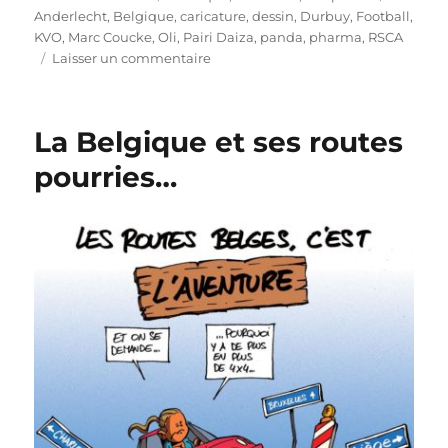
le
Anderlecht
,
Belgique
,
caricature
,
dessin
,
Durbuy
,
Football
,
KVO
,
Marc Coucke
,
Oli
,
Pairi Daiza
,
panda
,
pharma
,
RSCA
sur
Laisser un commentaire
Marc
Coucke
reprend
La Belgique et ses routes
Anderlecht
pourries…