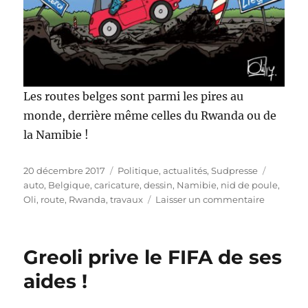
Les routes belges sont parmi les pires au
monde, derrière même celles du Rwanda ou de
la Namibie !
Publié
Catégories
Étiquett
20 décembre 2017
Politique, actualités
,
Sudpresse
le
auto
,
Belgique
,
caricature
,
dessin
,
Namibie
,
nid de poule
,
sur
Oli
,
route
,
Rwanda
,
travaux
Laisser un commentaire
La
Belgique
et
Greoli prive le FIFA de ses
ses
routes
aides !
pourries…