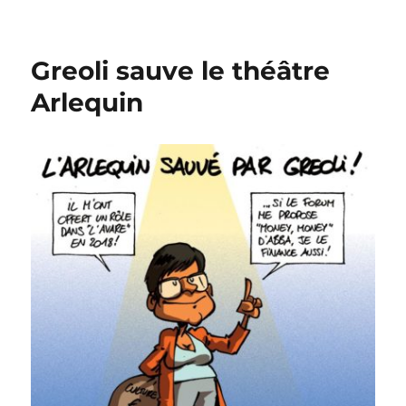
Noël
au
MR
Greoli sauve le théâtre
de
Verviers
Arlequin