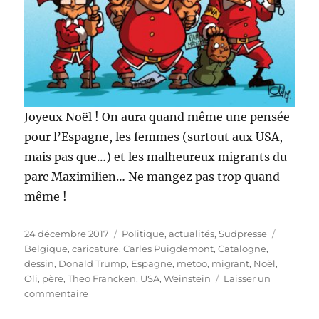
Joyeux Noël ! On aura quand même une pensée
pour l’Espagne, les femmes (surtout aux USA,
mais pas que…) et les malheureux migrants du
parc Maximilien… Ne mangez pas trop quand
même !
Publié
Catégories
Étiquett
24 décembre 2017
Politique, actualités
,
Sudpresse
le
Belgique
,
caricature
,
Carles Puigdemont
,
Catalogne
,
dessin
,
Donald Trump
,
Espagne
,
metoo
,
migrant
,
Noël
,
Oli
,
père
,
Theo Francken
,
USA
,
Weinstein
Laisser un
sur
commentaire
Joyeux