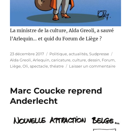
La ministre de la culture, Alda Greoli, a sauvé
l’Arlequin… et quid du Forum de Liège ?
Publié
Catégories
Étiquett
23 décembre 2017
Politique, actualités
,
Sudpresse
le
Alda Greoli
,
Arlequin
,
caricature
,
culture
,
dessin
,
Forum
,
sur
Liège
,
Oli
,
spectacle
,
théatre
Laisser un commentaire
Greoli
sauve
le
Marc Coucke reprend
théâtre
Arlequi
Anderlecht