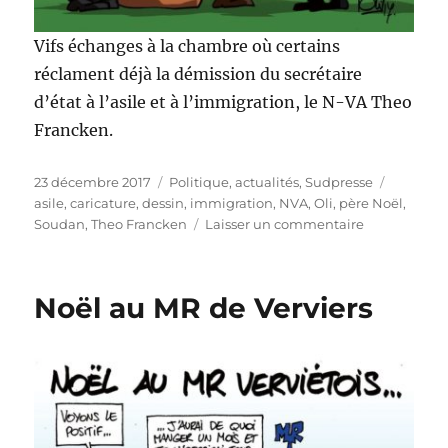
Vifs échanges à la chambre où certains
réclament déjà la démission du secrétaire
d’état à l’asile et à l’immigration, le N-VA Theo
Francken.
Publié
Catégories
Étiquett
23 décembre 2017
Politique, actualités
,
Sudpresse
le
asile
,
caricature
,
dessin
,
immigration
,
NVA
,
Oli
,
père Noël
,
sur
Soudan
,
Theo Francken
Laisser un commentaire
Theo
Francken
doit-
Noël au MR de Verviers
il
démissionne
?