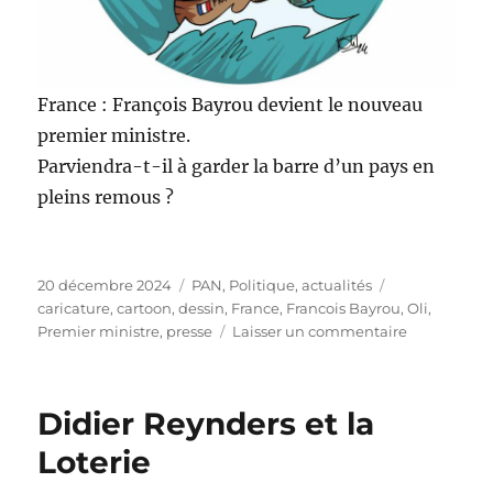
France : François Bayrou devient le nouveau
premier ministre.
Parviendra-t-il à garder la barre d’un pays en
pleins remous ?
Publié
Catégories
Étiquettes
20 décembre 2024
PAN
,
Politique, actualités
le
caricature
,
cartoon
,
dessin
,
France
,
Francois Bayrou
,
Oli
,
sur
Premier ministre
,
presse
Laisser un commentaire
France
:
François
Didier Reynders et la
Bayrou
Premier
Loterie
ministre