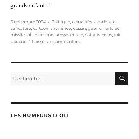
grands enfants !
Publié
Catégories
Étiquettes
6 décembre 2024
Politique, actualités
cadeaux
,
le
caricature
,
cartoon
,
cheminée
,
dessin
,
guerre
,
Ira
,
Israel
,
missile
,
Oli
,
palestine
,
presse
,
Russie
,
Saint-Nicolas
,
toit
,
sur
Ukraine
Laisser un commentaire
Saint-
Nicolas
RE
Recherche
pour :
LES HUMEURS D OLI