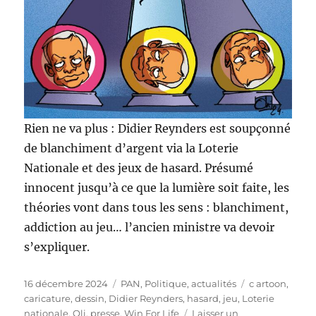
Rien ne va plus : Didier Reynders est soupçonné
de blanchiment d’argent via la Loterie
Nationale et des jeux de hasard. Présumé
innocent jusqu’à ce que la lumière soit faite, les
théories vont dans tous les sens : blanchiment,
addiction au jeu… l’ancien ministre va devoir
s’expliquer.
Publié
Catégories
Étiquettes
16 décembre 2024
PAN
,
Politique, actualités
c artoon
,
le
caricature
,
dessin
,
Didier Reynders
,
hasard
,
jeu
,
Loterie
nationale
,
Oli
,
presse
,
Win For Life
Laisser un