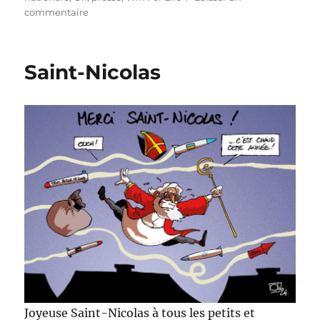
sur
commentaire
Didier
Reynders
et
Saint-Nicolas
la
Loterie
Joyeuse Saint-Nicolas à tous les petits et