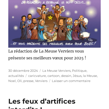
La rédaction de La Meuse Verviers vous
présente ses meilleurs vœux pour 2025 !
Publié
Catégories
30 décembre 2024
La Meuse Verviers
,
Politique,
le
Étiquettes
actualités
caricvature
,
cartoon
,
dessin
,
Jésus
,
la Meuse
,
sur
Noel
,
Oli
,
presse
,
Verviers
Laisser un commentaire
Bonne
fêtes
!
Les feux d’artifices