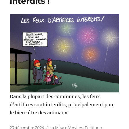
interdits !
Dans la plupart des communes, les feux
d’artifices sont interdits, principalement pour
le bien-être des animaux.
Publié
Catégories
23 décembre 2024
La Meuse Verviers
,
Politique,