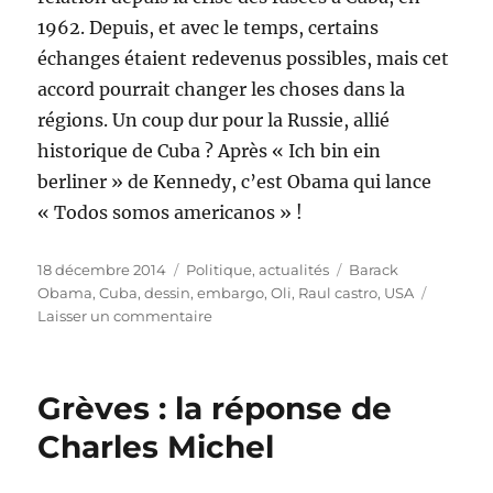
1962. Depuis, et avec le temps, certains
échanges étaient redevenus possibles, mais cet
accord pourrait changer les choses dans la
régions. Un coup dur pour la Russie, allié
historique de Cuba ? Après « Ich bin ein
berliner » de Kennedy, c’est Obama qui lance
« Todos somos americanos » !
Publié
Catégories
Étiquettes
18 décembre 2014
Politique, actualités
Barack
le
Obama
,
Cuba
,
dessin
,
embargo
,
Oli
,
Raul castro
,
USA
sur
Laisser un commentaire
Cuba-
USA
:
Grèves : la réponse de
le
rapprochement
Charles Michel
historique
?