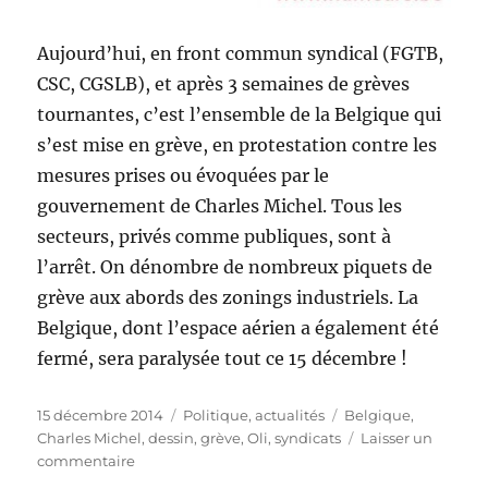
Aujourd’hui, en front commun syndical (FGTB,
CSC, CGSLB), et après 3 semaines de grèves
tournantes, c’est l’ensemble de la Belgique qui
s’est mise en grève, en protestation contre les
mesures prises ou évoquées par le
gouvernement de Charles Michel. Tous les
secteurs, privés comme publiques, sont à
l’arrêt. On dénombre de nombreux piquets de
grève aux abords des zonings industriels. La
Belgique, dont l’espace aérien a également été
fermé, sera paralysée tout ce 15 décembre !
Publié
Catégories
Étiquettes
15 décembre 2014
Politique, actualités
Belgique
,
le
Charles Michel
,
dessin
,
grève
,
Oli
,
syndicats
Laisser un
sur
commentaire
Grève