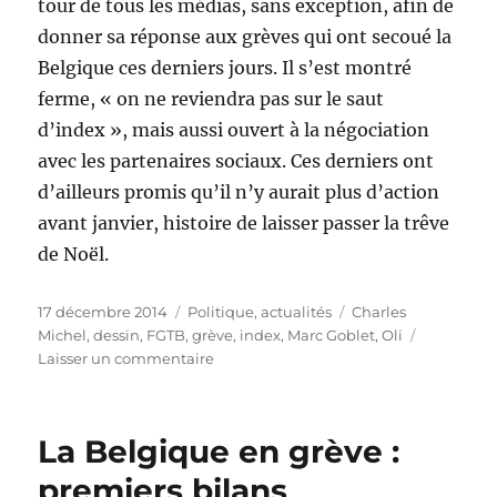
tour de tous les médias, sans exception, afin de
donner sa réponse aux grèves qui ont secoué la
Belgique ces derniers jours. Il s’est montré
ferme, « on ne reviendra pas sur le saut
d’index », mais aussi ouvert à la négociation
avec les partenaires sociaux. Ces derniers ont
d’ailleurs promis qu’il n’y aurait plus d’action
avant janvier, histoire de laisser passer la trêve
de Noël.
Publié
Catégories
Étiquettes
17 décembre 2014
Politique, actualités
Charles
le
Michel
,
dessin
,
FGTB
,
grève
,
index
,
Marc Goblet
,
Oli
sur
Laisser un commentaire
Grèves
:
la
La Belgique en grève :
réponse
de
premiers bilans