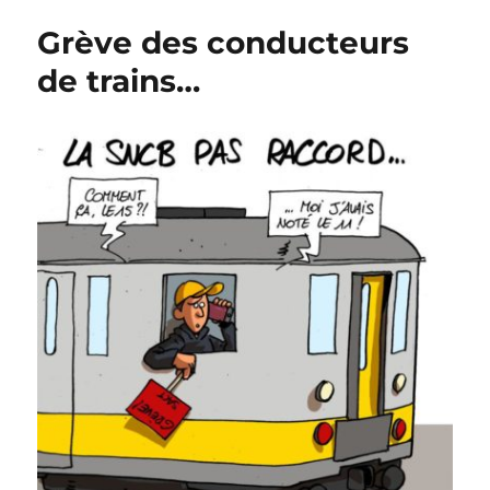
de
Grève des conducteurs
la
reine
de trains…
Fabiola