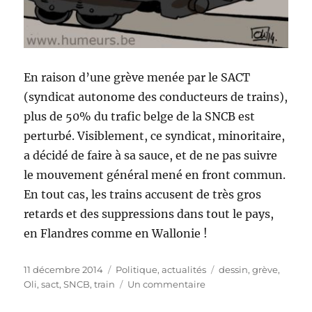
En raison d’une grève menée par le SACT
(syndicat autonome des conducteurs de trains),
plus de 50% du trafic belge de la SNCB est
perturbé. Visiblement, ce syndicat, minoritaire,
a décidé de faire à sa sauce, et de ne pas suivre
le mouvement général mené en front commun.
En tout cas, les trains accusent de très gros
retards et des suppressions dans tout le pays,
en Flandres comme en Wallonie !
Publié
Catégories
Étiquettes
11 décembre 2014
Politique, actualités
dessin
,
grève
,
le
sur
Oli
,
sact
,
SNCB
,
train
Un commentaire
Grève