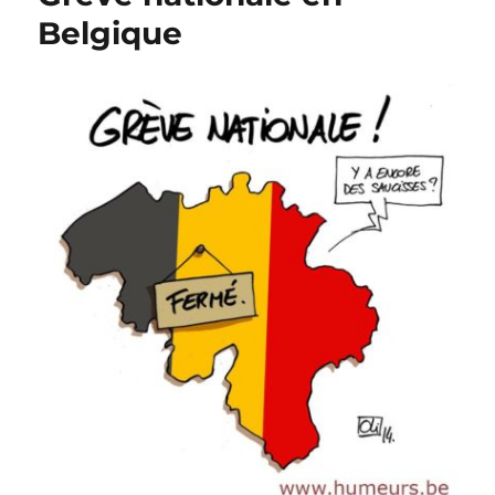
:
Belgique
premiers
bilans