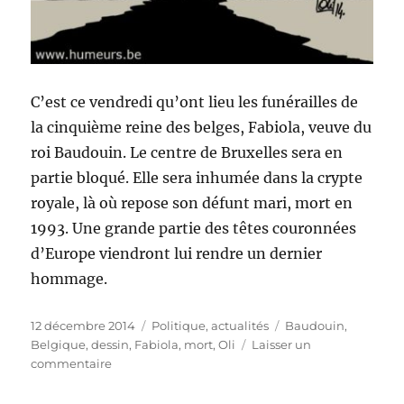
C’est ce vendredi qu’ont lieu les funérailles de
la cinquième reine des belges, Fabiola, veuve du
roi Baudouin. Le centre de Bruxelles sera en
partie bloqué. Elle sera inhumée dans la crypte
royale, là où repose son défunt mari, mort en
1993. Une grande partie des têtes couronnées
d’Europe viendront lui rendre un dernier
hommage.
Publié
Catégories
Étiquettes
12 décembre 2014
Politique, actualités
Baudouin
,
le
Belgique
,
dessin
,
Fabiola
,
mort
,
Oli
Laisser un
sur
commentaire
Les
funérailles