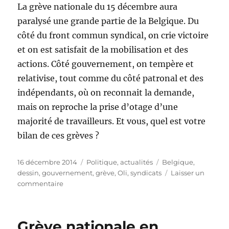
La grève nationale du 15 décembre aura
paralysé une grande partie de la Belgique. Du
côté du front commun syndical, on crie victoire
et on est satisfait de la mobilisation et des
actions. Côté gouvernement, on tempère et
relativise, tout comme du côté patronal et des
indépendants, où on reconnait la demande,
mais on reproche la prise d’otage d’une
majorité de travailleurs. Et vous, quel est votre
bilan de ces grèves ?
Publié
Catégories
Étiquettes
16 décembre 2014
Politique, actualités
Belgique
,
le
dessin
,
gouvernement
,
grève
,
Oli
,
syndicats
Laisser un
sur
commentaire
La
Belgique
en
Grève nationale en
grève