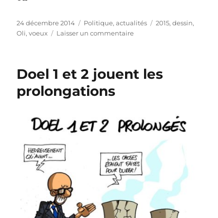
Publié
Catégories
Étiquettes
24 décembre 2014
Politique, actualités
2015
,
dessin
,
le
sur
Oli
,
voeux
Laisser un commentaire
Meilleurs
vœux
pour
Doel 1 et 2 jouent les
2015
!
prolongations