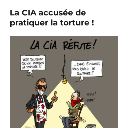
des
conducteurs
La CIA accusée de
de
trains…
pratiquer la torture !