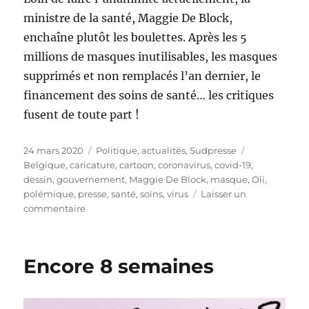
ministre de la santé, Maggie De Block,
enchaîne plutôt les boulettes. Après les 5
millions de masques inutilisables, les masques
supprimés et non remplacés l’an dernier, le
financement des soins de santé… les critiques
fusent de toute part !
Publié
Catégories
Étiquettes
24 mars 2020
Politique, actualités
,
Sudpresse
le
Belgique
,
caricature
,
cartoon
,
coronavirus
,
covid-19
,
dessin
,
gouvernement
,
Maggie De Block
,
masque
,
Oli
,
polémique
,
presse
,
santé
,
soins
,
virus
Laisser un
sur
commentaire
Est-
ce
que
Encore 8 semaines
Maggie
débloque
?