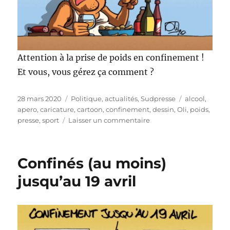
Attention à la prise de poids en confinement !
Et vous, vous gérez ça comment ?
Publié
Catégories
Étiquettes
28 mars 2020
Politique, actualités
,
Sudpresse
alcool
,
le
apero
,
caricature
,
cartoon
,
confinement
,
dessin
,
Oli
,
poids
,
sur
presse
,
sport
Laisser un commentaire
Attention
à
la
Confinés (au moins)
prise
de
jusqu’au 19 avril
poids
en
confinement
!