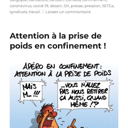
coronavirus
,
covid-19
,
dessin
,
Oli
,
presse
,
pression
,
SETCa
,
sur
syndicats
,
travail
Laisser un commentaire
Actions
en
vue
Attention à la prise de
dans
les
poids en confinement !
magasins
!