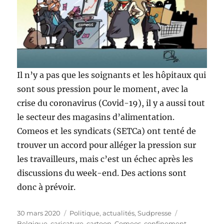
Il n’y a pas que les soignants et les hôpitaux qui
sont sous pression pour le moment, avec la
crise du coronavirus (Covid-19), il y a aussi tout
le secteur des magasins d’alimentation.
Comeos et les syndicats (SETCa) ont tenté de
trouver un accord pour alléger la pression sur
les travailleurs, mais c’est un échec après les
discussions du week-end. Des actions sont
donc à prévoir.
Publié
Catégories
Étiquettes
30 mars 2020
Politique, actualités
,
Sudpresse
le
Belgique
,
caricature
,
cartoon
,
Comeos
,
confinement
,