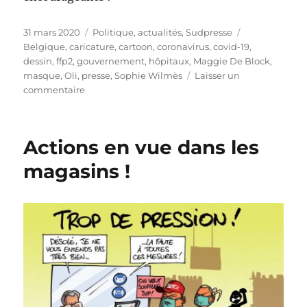
Publié
Catégories
Étiquettes
31 mars 2020
Politique, actualités
,
Sudpresse
le
Belgique
,
caricature
,
cartoon
,
coronavirus
,
covid-19
,
dessin
,
ffp2
,
gouvernement
,
hôpitaux
,
Maggie De Block
,
masque
,
Oli
,
presse
,
Sophie Wilmès
Laisser un
sur
commentaire
On
tient
bon
Actions en vue dans les
!
magasins !