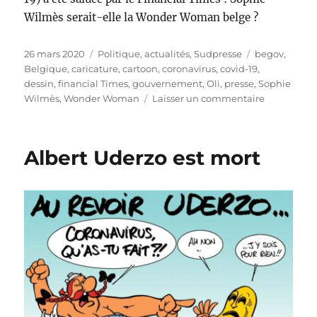
Wilmès serait-elle la Wonder Woman belge ?
Publié
Catégories
Étiquettes
26 mars 2020
Politique, actualités
,
Sudpresse
begov
,
le
Belgique
,
caricature
,
cartoon
,
coronavirus
,
covid-19
,
dessin
,
financial Times
,
gouvernement
,
Oli
,
presse
,
Sophie
sur
Wilmès
,
Wonder Woman
Laisser un commentaire
Wonder
Wilmès
Albert Uderzo est mort