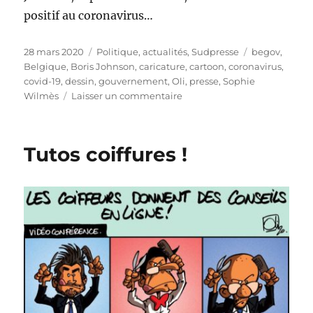
positif au coronavirus…
Publié
Catégories
Étiquettes
28 mars 2020
Politique, actualités
,
Sudpresse
begov
,
le
Belgique
,
Boris Johnson
,
caricature
,
cartoon
,
coronavirus
,
covid-19
,
dessin
,
gouvernement
,
Oli
,
presse
,
Sophie
sur
Wilmès
Laisser un commentaire
Confinés
(au
moins)
Tutos coiffures !
jusqu’au
19
avril