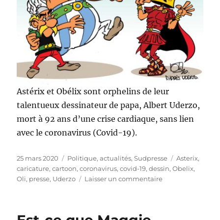
Astérix et Obélix sont orphelins de leur
talentueux dessinateur de papa, Albert Uderzo,
mort à 92 ans d’une crise cardiaque, sans lien
avec le coronavirus (Covid-19).
Publié
Catégories
Étiquettes
25 mars 2020
Politique, actualités
,
Sudpresse
Asterix
,
le
caricature
,
cartoon
,
coronavirus
,
covid-19
,
dessin
,
Obelix
,
sur
Oli
,
presse
,
Uderzo
Laisser un commentaire
Albert
Uderzo
est
mort