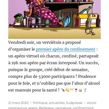
Vendredi soir, un verviétois a proposé
d’organiser le
premier apéro du confinement
:
un apéro virtuel où chacun, confiné, partageait
à 19h son apéro par écran interposé. Un succès,
puisque le groupe, créé début de semaine,
compte plus de 53000 participants ! Prudence
pour le foie, et n’oubliez pas que l’abus d’alcool
est mauvais pour la santé !
Publié
Catégories
Étiquettes
21 mars 2020
Politique, actualités
,
Sudpresse
alcool
le
coronavirus
,
apero
,
Belgique
,
caricature
,
confinement
,