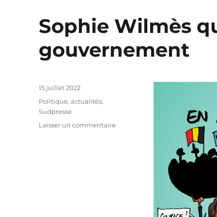
Sophie Wilmès qui
gouvernement
Publié
15 juillet 2022
le
Catégories
Politique, actualités
,
Sudpresse
sur
Laisser un commentaire
Sophie
Wilmès
quitte
définitivement
le
gouvernement