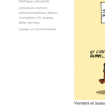
Politique, actualités
Étiquettes
caricature
,
cartoon
,
commémorations
,
dessin
,
inondation
,
Oli
,
presse
,
stèle
,
Verviers
sur
Laisser un commentaire
Verviers
et
inondations
:
1
an
déjà
!
Verviers et inond