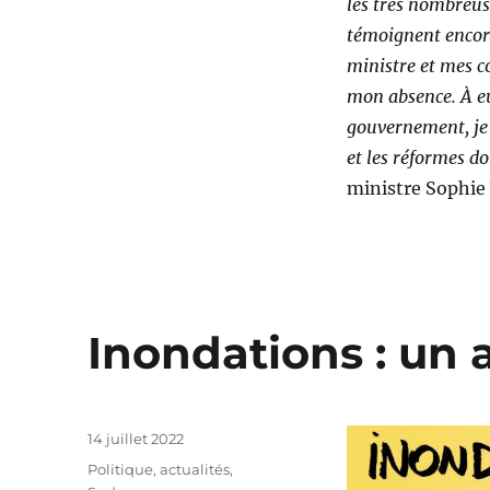
les très nombreus
témoignent encore
ministre et mes co
mon absence. À eu
gouvernement, je 
et les réformes do
ministre Sophi
Inondations : un 
Publié
14 juillet 2022
le
Catégories
Politique, actualités
,