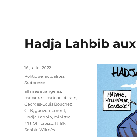
Hadja Lahbib aux 
Publié
16 juillet 2022
le
Catégories
Politique, actualités
,
Sudpresse
Étiquettes
affaires étrangères
,
caricature
,
cartoon
,
dessin
,
Georges-Louis Bouchez
,
GLB
,
gouvernement
,
Hadja Lahbib
,
ministre
,
MR
,
Oli
,
presse
,
RTBF
,
Sophie Wilmès