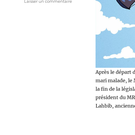
sur
Laisser un commentaire
Hadja
Lahbib
aux
affaires
étrangères
Après le départ
mari malade, le 
la fin de la légi
président du MR, 
Lahbib, ancienne