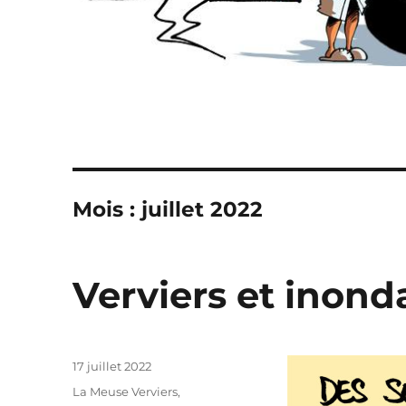
Mois :
juillet 2022
Verviers et inonda
Publié
17 juillet 2022
le
Catégories
La Meuse Verviers
,