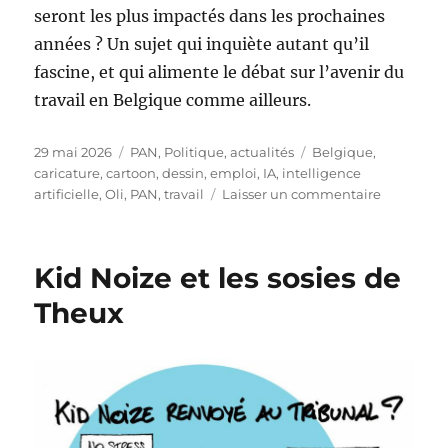
seront les plus impactés dans les prochaines
années ? Un sujet qui inquiète autant qu’il
fascine, et qui alimente le débat sur l’avenir du
travail en Belgique comme ailleurs.
Publié
Catégories
Étiquettes
29 mai 2026
PAN
,
Politique, actualités
Belgique
,
le
caricature
,
cartoon
,
dessin
,
emploi
,
IA
,
intelligence
sur
artificielle
,
Oli
,
PAN
,
travail
Laisser un commentaire
L’IA
menace-
t-
Kid Noize et les sosies de
elle
nos
Theux
emplois
?