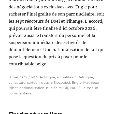
des négociations exclusives avec Engie pour
racheter l’intégralité de son parc nucléaire, soit
les sept réacteurs de Doel et Tihange. L’accord,
qui pourrait être finalisé d’ici octobre 2026,
prévoit aussi le transfert du personnel et la
suspension immédiate des activités de
démantèlement. Une nationalisation de fait qui
pose la question du prix à payer pour le
contribuable belge.
Publié
Catégories
Étiquettes
8 mai 2026
PAN
,
Politique, actualités
Belgique
,
le
caricature
,
cartoon
,
dessin
,
Electrabel
,
Engie
,
Mathieux
Bihet
,
nationalisation
,
nucléaire
,
Oli
,
PAN
Laisser un
sur
commentaire
Nationalisation
du
nucléaire