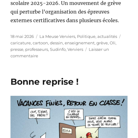
scolaire 2025-2026. Un mouvement de grève
qui perturbe l’organisation des épreuves
externes certificatives dans plusieurs écoles.
Publié
Catégories
Étiquet
18 mai 2026
La Meuse Verviers
,
Politique, actualités
le
caricature
,
cartoon
,
dessin
,
enseignement
,
grève
,
Oli
,
presse
,
professeurs
,
Sudinfo
,
Verviers
Laisser un
sur
commentaire
Tous
avec
les
Bonne reprise !
profs
!