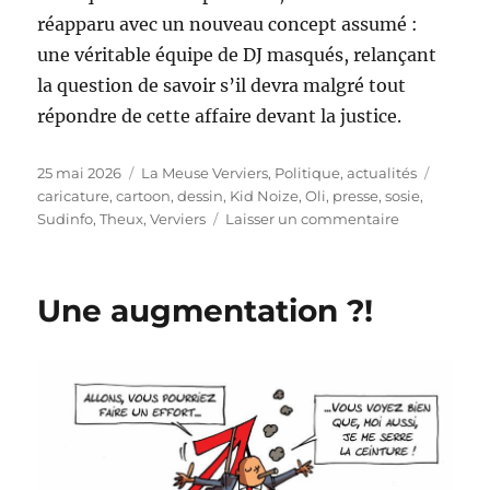
réapparu avec un nouveau concept assumé :
une véritable équipe de DJ masqués, relançant
la question de savoir s’il devra malgré tout
répondre de cette affaire devant la justice.
Publié
Catégories
Étiquet
25 mai 2026
La Meuse Verviers
,
Politique, actualités
le
caricature
,
cartoon
,
dessin
,
Kid Noize
,
Oli
,
presse
,
sosie
,
sur
Sudinfo
,
Theux
,
Verviers
Laisser un commentaire
Kid
Noize
et
Une augmentation ?!
les
sosies
de
Theux