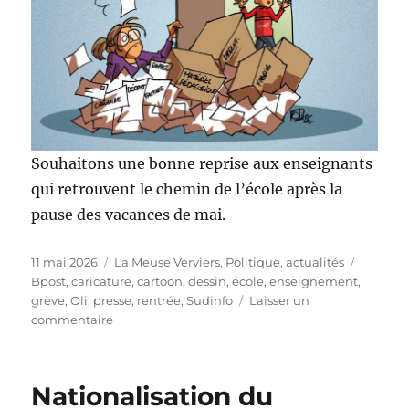
Souhaitons une bonne reprise aux enseignants
qui retrouvent le chemin de l’école après la
pause des vacances de mai.
Publié
Catégories
Étiquet
11 mai 2026
La Meuse Verviers
,
Politique, actualités
le
Bpost
,
caricature
,
cartoon
,
dessin
,
école
,
enseignement
,
grève
,
Oli
,
presse
,
rentrée
,
Sudinfo
Laisser un
sur
commentaire
Bonne
reprise
!
Nationalisation du