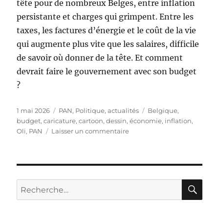
tête pour de nombreux Belges, entre inflation
persistante et charges qui grimpent. Entre les
taxes, les factures d’énergie et le coût de la vie
qui augmente plus vite que les salaires, difficile
de savoir où donner de la tête. Et comment
devrait faire le gouvernement avec son budget
?
Publié
Catégories
Étiquettes
1 mai 2026
PAN
,
Politique, actualités
Belgique
,
le
budget
,
caricature
,
cartoon
,
dessin
,
économie
,
inflation
,
sur
Oli
,
PAN
Laisser un commentaire
Budget
wallon
RE
Recherche
pour :