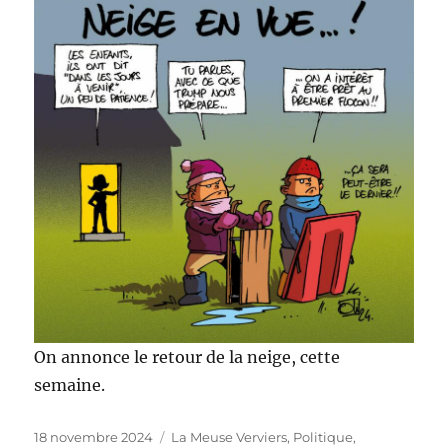
On annonce le retour de la neige, cette
semaine.
Publié
Catégories
18 novembre 2024
La Meuse Verviers
,
Politique,