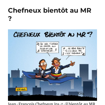
Lagon
Bleu
Chefneux bientôt au MR
?
Jean-François Chefneux ira-t-il bientôt au MR