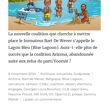
La nouvelle coalition que cherche à mettre
place le formateur Bart De Wever s’appelle le
Lagon Bleu (Blue Lagoon). Aura-t-elle plus de
succès que la coalition Arizona, abandonnée
suite aux refus du parti Vooruit ?
Publié
Catégories
Étiquett
6 novembre 2024
Politique, actualités
,
Sudpresse
le
Arizona
,
Bart de Wever
,
Belgique
,
Blue Lagoon
,
caricature
,
cartoon
,
CD&V
,
coalition
,
dessin
,
élections
,
engagés
,
Georges Louis Bouchez
,
GLB
,
lagon bleu
,
Maxime Prevot
,
MR
,
NVA
,
Oli
,
OpenVLD
,
presse
,
Sammy
sur
Mahdi
Laisser un commentaire
Le