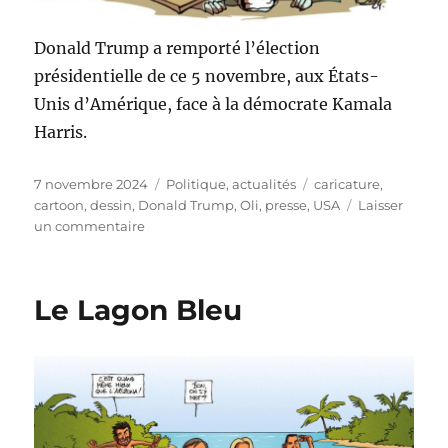
Donald Trump a remporté l’élection
présidentielle de ce 5 novembre, aux États-
Unis d’Amérique, face à la démocrate Kamala
Harris.
Publié
Catégories
Étiquettes
7 novembre 2024
Politique, actualités
caricature
,
le
cartoon
,
dessin
,
Donald Trump
,
Oli
,
presse
,
USA
Laisser
sur
un commentaire
Donald
Trump
réélu
Le Lagon Bleu