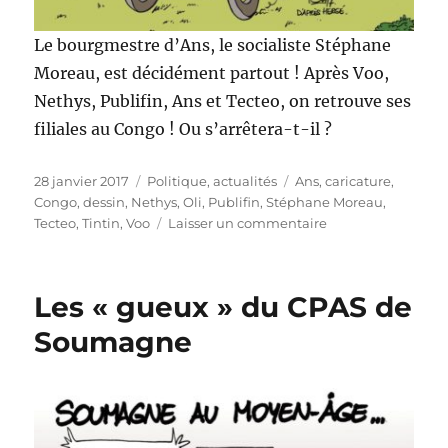
Le bourgmestre d’Ans, le socialiste Stéphane
Moreau, est décidément partout ! Après Voo,
Nethys, Publifin, Ans et Tecteo, on retrouve ses
filiales au Congo ! Ou s’arrêtera-t-il ?
Publié
Catégories
Étiquettes
28 janvier 2017
Politique, actualités
Ans
,
caricature
,
le
Congo
,
dessin
,
Nethys
,
Oli
,
Publifin
,
Stéphane Moreau
,
sur
Tecteo
,
Tintin
,
Voo
Laisser un commentaire
Stéphane
Moreau
au
Les « gueux » du CPAS de
Congo
Soumagne