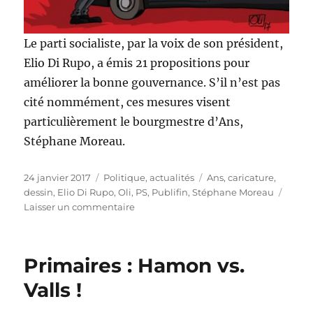
Le parti socialiste, par la voix de son président,
Elio Di Rupo, a émis 21 propositions pour
améliorer la bonne gouvernance. S’il n’est pas
cité nommément, ces mesures visent
particulièrement le bourgmestre d’Ans,
Stéphane Moreau.
Publié
Catégories
Étiquettes
24 janvier 2017
Politique, actualités
Ans
,
caricature
,
le
dessin
,
Elio Di Rupo
,
Oli
,
PS
,
Publifin
,
Stéphane Moreau
sur
Laisser un commentaire
Stéphane
Moreau
doit
Primaires : Hamon vs.
choisir
!
Valls !