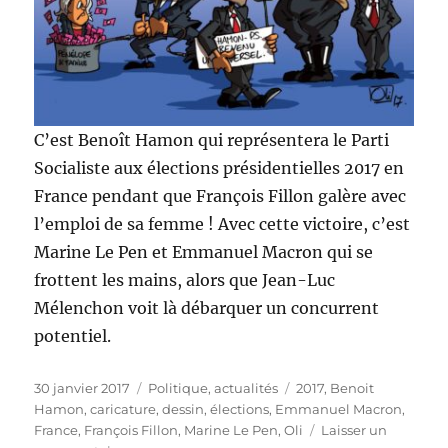
C’est Benoît Hamon qui représentera le Parti
Socialiste aux élections présidentielles 2017 en
France pendant que François Fillon galère avec
l’emploi de sa femme ! Avec cette victoire, c’est
Marine Le Pen et Emmanuel Macron qui se
frottent les mains, alors que Jean-Luc
Mélenchon voit là débarquer un concurrent
potentiel.
Publié
Catégories
Étiquettes
30 janvier 2017
Politique, actualités
2017
,
Benoit
le
Hamon
,
caricature
,
dessin
,
élections
,
Emmanuel Macron
,
France
,
François Fillon
,
Marine Le Pen
,
Oli
Laisser un