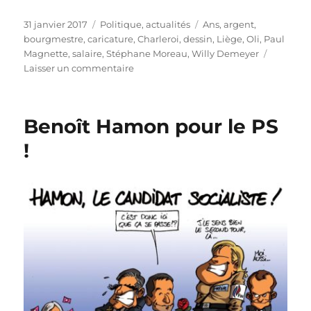
Publié
Catégories
Étiquettes
31 janvier 2017
Politique, actualités
Ans
,
argent
,
le
bourgmestre
,
caricature
,
Charleroi
,
dessin
,
Liège
,
Oli
,
Paul
Magnette
,
salaire
,
Stéphane Moreau
,
Willy Demeyer
sur
Laisser un commentaire
Les
salaires
des
Benoît Hamon pour le PS
belges…
!