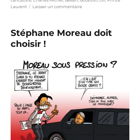
sur
Laurent
Laisser un commentaire
Prince
Laurent
puni
Stéphane Moreau doit
!
choisir !