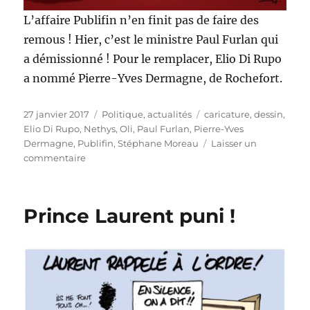
L’affaire Publifin n’en finit pas de faire des
remous ! Hier, c’est le ministre Paul Furlan qui
a démissionné ! Pour le remplacer, Elio Di Rupo
a nommé Pierre-Yves Dermagne, de Rochefort.
Publié
Catégories
Étiquettes
27 janvier 2017
Politique, actualités
caricature
,
dessin
,
le
Elio Di Rupo
,
Nethys
,
Oli
,
Paul Furlan
,
Pierre-Yves
Dermagne
,
Publifin
,
Stéphane Moreau
Laisser un
sur
commentaire
Publifin
:
Dermagne
Prince Laurent puni !
remplace
Furlan