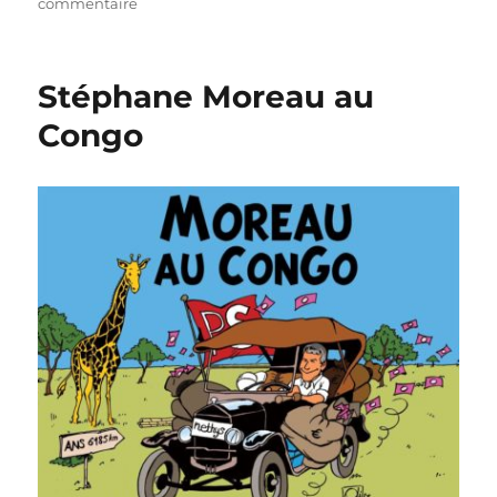
sur
commentaire
Benoît
Hamon
pour
Stéphane Moreau au
le
PS
Congo
!