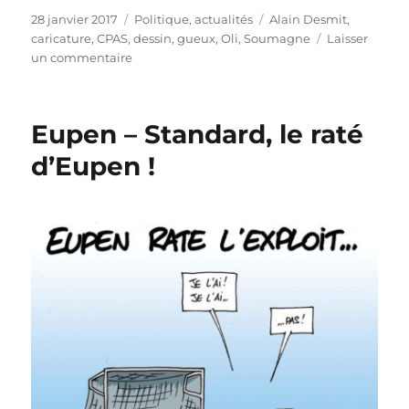
Publié
Catégories
Étiquettes
28 janvier 2017
Politique, actualités
Alain Desmit
,
le
caricature
,
CPAS
,
dessin
,
gueux
,
Oli
,
Soumagne
Laisser
sur
un commentaire
Les
« gueux »
du
Eupen – Standard, le raté
CPAS
de
d’Eupen !
Soumagne