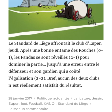
Le Standard de Liège affrontait le club d’Eupen
jeudi. Après une bonne entame des Rouches (0-
1), les Pandas se sont réveillés (2-1) pour
dominer la partie… jusqu’à une erreur entre le
défenseur et son gardien qui a coûté
l’égalisation (2-2). Bref, aucun des deux clubs
n’est réellement satisfait du résultat.
Publié
Catégories
Étiquettes
28 janvier 2017
Politique, actualités
caricature
,
dessin
,
le
Eupen
,
foot
,
Football
,
KAS
,
Oli
,
Standard de Liège
sur
Laisser un commentaire