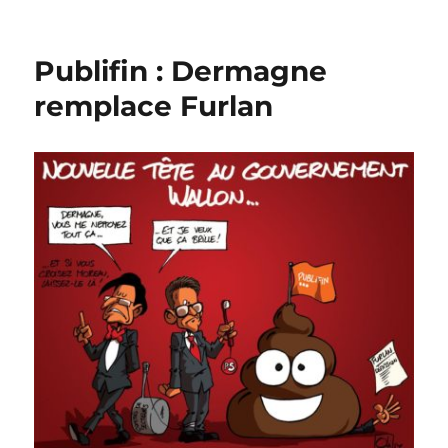
Eupen
–
Standard,
Publifin : Dermagne
le
raté
remplace Furlan
d’Eupen
!