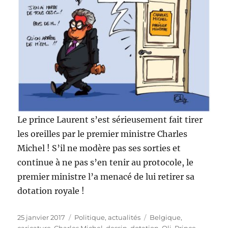
Le prince Laurent s’est sérieusement fait tirer
les oreilles par le premier ministre Charles
Michel ! S’il ne modère pas ses sorties et
continue à ne pas s’en tenir au protocole, le
premier ministre l’a menacé de lui retirer sa
dotation royale !
Publié
Catégories
Étiquettes
25 janvier 2017
Politique, actualités
Belgique
,
le
caricature
,
Charles Michel
,
dessin
,
dotation
,
Oli
,
Prince