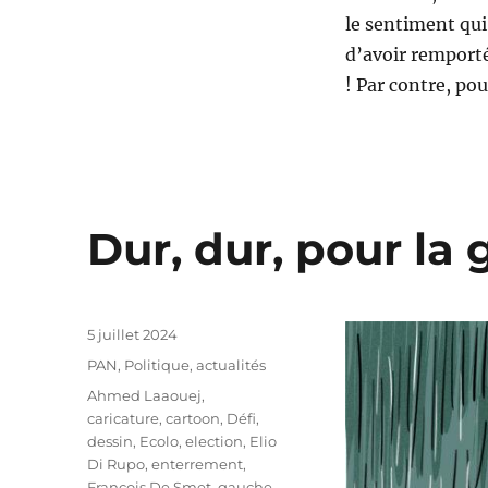
le sentiment qui 
d’avoir remporté
! Par contre, po
Dur, dur, pour la
Publié
5 juillet 2024
le
Catégories
PAN
,
Politique, actualités
Étiquettes
Ahmed Laaouej
,
caricature
,
cartoon
,
Défi
,
dessin
,
Ecolo
,
election
,
Elio
Di Rupo
,
enterrement
,
François De Smet
,
gauche
,