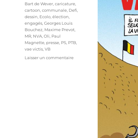
Étiquettes
Bart de Wever
,
caricature
,
cartoon
,
communale
,
Defi
,
dessin
,
Ecolo
,
élection
,
engagés
,
Georges Louis
Bouchez
,
Maxime Prevot
,
MR
,
NVA
,
Oli
,
Paul
Magnette
,
presse
,
PS
,
PTB
,
vae victis
,
VB
sur
Laisser un commentaire
Vae
Victis