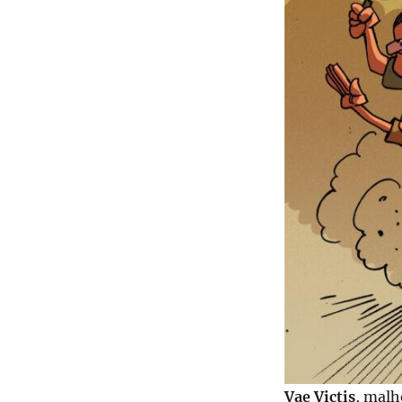
Vae Victis
, malh