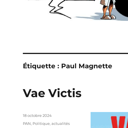
Étiquette :
Paul Magnette
Vae Victis
Publié
18 octobre 2024
le
Catégories
PAN
,
Politique, actualités