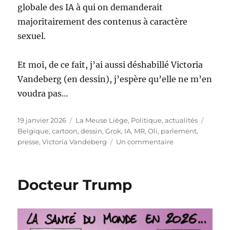
globale des IA à qui on demanderait
majoritairement des contenus à caractère
sexuel.
Et moi, de ce fait, j’ai aussi déshabillé Victoria
Vandeberg (en dessin), j’espère qu’elle ne m’en
voudra pas…
Publié
Catégories
Étique
19 janvier 2026
La Meuse Liège
,
Politique, actualités
le
Belgique
,
cartoon
,
dessin
,
Grok
,
IA
,
MR
,
Oli
,
parlement
,
sur
presse
,
Victoria Vandeberg
Un commentaire
En
guerre
contre
Docteur Trump
les
IA
qui
déshabillent
les