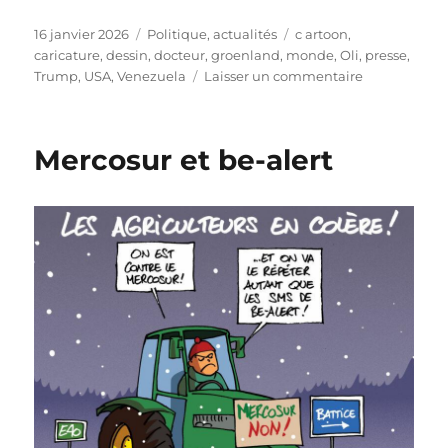
Publié
Catégories
Étiquettes
16 janvier 2026
Politique, actualités
c artoon
,
le
caricature
,
dessin
,
docteur
,
groenland
,
monde
,
Oli
,
presse
,
sur
Trump
,
USA
,
Venezuela
Laisser un commentaire
Docteur
Trump
Mercosur et be-alert