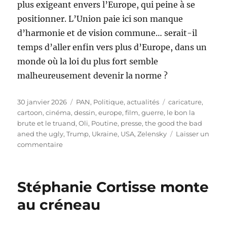
plus exigeant envers l’Europe, qui peine à se
positionner. L’Union paie ici son manque
d’harmonie et de vision commune… serait-il
temps d’aller enfin vers plus d’Europe, dans un
monde où la loi du plus fort semble
malheureusement devenir la norme ?
Publié
Catégories
Étiquettes
30 janvier 2026
PAN
,
Politique, actualités
caricature
,
le
cartoon
,
cinéma
,
dessin
,
europe
,
film
,
guerre
,
le bon la
brute et le truand
,
Oli
,
Poutine
,
presse
,
the good the bad
aned the ugly
,
Trump
,
Ukraine
,
USA
,
Zelensky
Laisser un
sur
commentaire
Le
monde,
ce
Stéphanie Cortisse monte
Far
West
au créneau
!