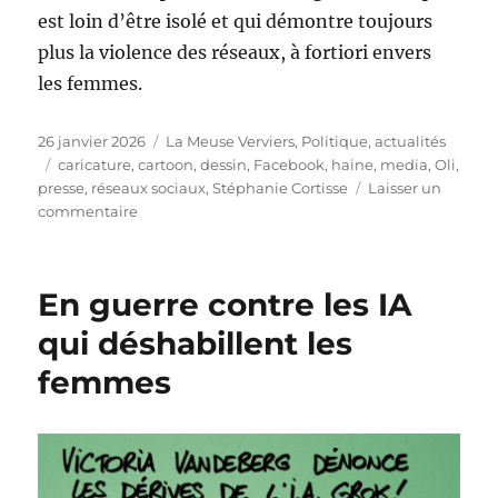
est loin d’être isolé et qui démontre toujours
plus la violence des réseaux, à fortiori envers
les femmes.
Publié
Catégories
26 janvier 2026
La Meuse Verviers
,
Politique, actualités
le
Étiquettes
caricature
,
cartoon
,
dessin
,
Facebook
,
haine
,
media
,
Oli
,
presse
,
réseaux sociaux
,
Stéphanie Cortisse
Laisser un
sur
commentaire
Stéphanie
Cortisse
monte
En guerre contre les IA
au
créneau
qui déshabillent les
femmes