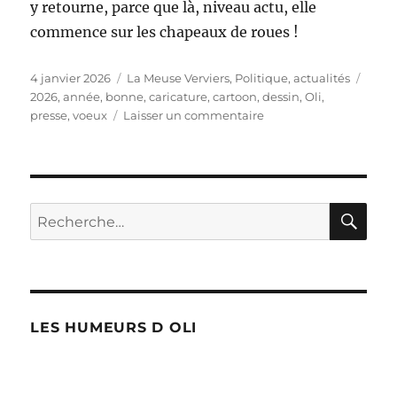
y retourne, parce que là, niveau actu, elle
commence sur les chapeaux de roues !
Publié
Catégories
Étiqu
4 janvier 2026
La Meuse Verviers
,
Politique, actualités
le
2026
,
année
,
bonne
,
caricature
,
cartoon
,
dessin
,
Oli
,
sur
presse
,
voeux
Laisser un commentaire
Bonne
année
2026
!
RE
Recherche
pour :
LES HUMEURS D OLI