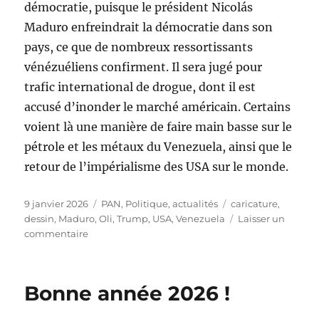
démocratie, puisque le président Nicolás
Maduro enfreindrait la démocratie dans son
pays, ce que de nombreux ressortissants
vénézuéliens confirment. Il sera jugé pour
trafic international de drogue, dont il est
accusé d’inonder le marché américain. Certains
voient là une manière de faire main basse sur le
pétrole et les métaux du Venezuela, ainsi que le
retour de l’impérialisme des USA sur le monde.
Publié
Catégories
Étiquettes
9 janvier 2026
PAN
,
Politique, actualités
caricature
,
le
dessin
,
Maduro
,
Oli
,
Trump
,
USA
,
Venezuela
Laisser un
sur
commentaire
Trump
en
roue
Bonne année 2026 !
libre
!