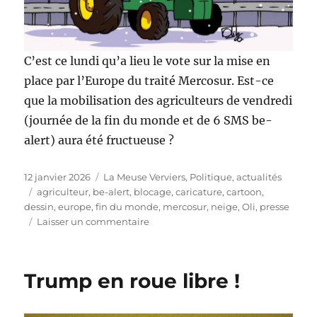
C’est ce lundi qu’a lieu le vote sur la mise en
place par l’Europe du traité Mercosur. Est-ce
que la mobilisation des agriculteurs de vendredi
(journée de la fin du monde et de 6 SMS be-
alert) aura été fructueuse ?
Publié
Catégories
12 janvier 2026
La Meuse Verviers
,
Politique, actualités
le
Étiquettes
agriculteur
,
be-alert
,
blocage
,
caricature
,
cartoon
,
dessin
,
europe
,
fin du monde
,
mercosur
,
neige
,
Oli
,
presse
sur
Laisser un commentaire
Mercosur
et
be-
Trump en roue libre !
alert