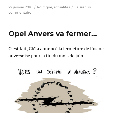
Publié
Catégories
22 janvier 2010
Politique, actualités
Laisser un
le
sur
commentaire
Kim
quitte
l’Open
Opel Anvers va fermer…
d’Australie…
C’est fait, GM a annoncé la fermeture de l’usine
anversoise pour la fin du mois de juin…