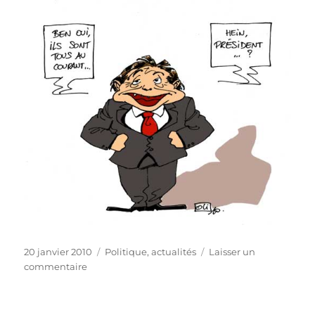
Publié
Catégories
20 janvier 2010
Politique, actualités
Laisser un
le
sur
commentaire
Tout
le
monde