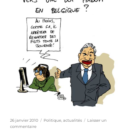
Publié
Catégories
26 janvier 2010
Politique, actualités
Laisser un
le
sur
commentaire