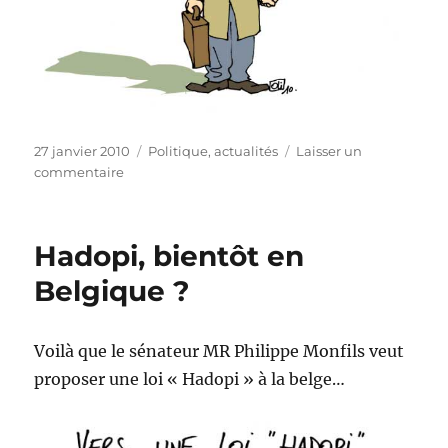
Publié
Catégories
27 janvier 2010
Politique, actualités
Laisser un
le
sur
commentaire
La
SNCB
fête
Hadopi, bientôt en
ses
175
Belgique ?
ans
!
Voilà que le sénateur MR Philippe Monfils veut
proposer une loi « Hadopi » à la belge…