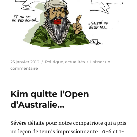
Publié
Catégories
25 janvier 2010
Politique, actualités
Laisser un
le
sur
commentaire
O.
Ben
Laden
Kim quitte l’Open
de
retour…
d’Australie…
Sévère défaite pour notre compatriote qui a pris
un leçon de tennis impressionnante : 0-6 et 1-