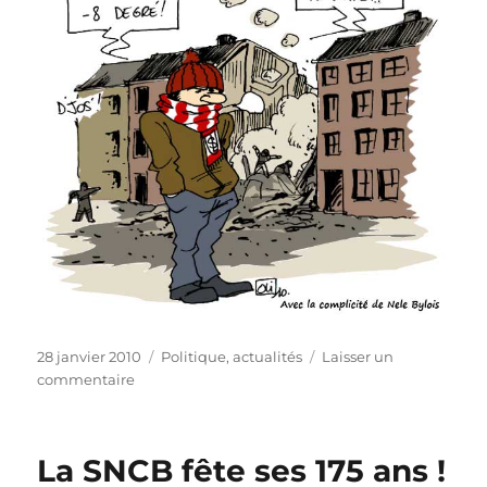
Publié
Catégories
28 janvier 2010
Politique, actualités
Laisser un
le
sur
commentaire
Liège
dans
la
La SNCB fête ses 175 ans !
poussière…