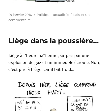
Publié
Catégories
29 janvier 2010
Politique, actualités
Laisser un
le
sur
commentaire
Clearstream,
la
riposte…
Liège dans la poussière…
Liège à l’heure haïtienne, surpris par une
explosion de gaz et un immeuble écroulé. Non,
c’est pire à Liège, car il fait froid…