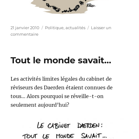
Publié
Catégories
21 janvier 2010
Politique, actualités
Laisser un
le
sur
commentaire
Opel
Anvers
va
Tout le monde savait…
fermer…
Les activités limites légales du cabinet de
réviseurs des Daerden étaient connues de
tous… Alors pourquoi se réveille-t-on
seulement aujourd’hui?