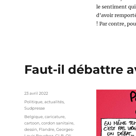
le sentiment qui 
d’avoir remporté
! Par contre, po
Faut-il débattre a
Publié
23 avril 2022
le
Catégories
Politique, actualités
,
Sudpresse
Étiquettes
Belgique
,
caricature
,
cartoon
,
cordon sanitaire
,
dessin
,
Flandre
,
Georges-
Louis Bouchez
,
GLB
,
Oli
,