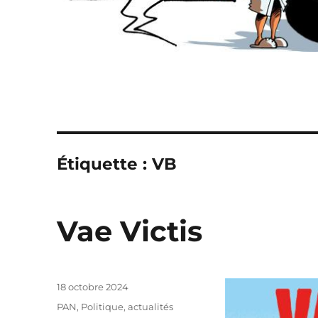
Étiquette :
VB
Vae Victis
Publié
18 octobre 2024
le
Catégories
PAN
,
Politique, actualités