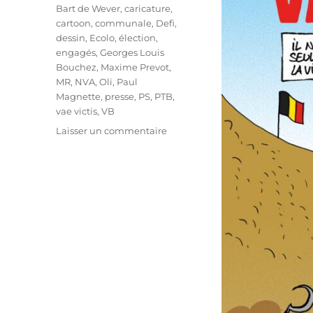
Étiquettes
Bart de Wever
,
caricature
,
cartoon
,
communale
,
Defi
,
dessin
,
Ecolo
,
élection
,
engagés
,
Georges Louis
Bouchez
,
Maxime Prevot
,
MR
,
NVA
,
Oli
,
Paul
Magnette
,
presse
,
PS
,
PTB
,
vae victis
,
VB
sur
Laisser un commentaire
Vae
Victis