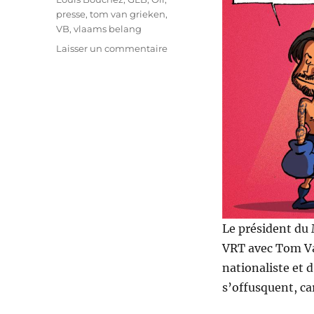
presse
,
tom van grieken
,
VB
,
vlaams belang
sur
Laisser un commentaire
Faut-
il
débattre
avec
l’extrême-
droite
?
Le président du 
VRT avec Tom Va
nationaliste et 
s’offusquent, car