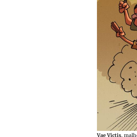
Vae Victis
, malh