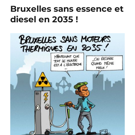
s’en
Bruxelles sans essence et
va
plus
diesel en 2035 !
tôt
!