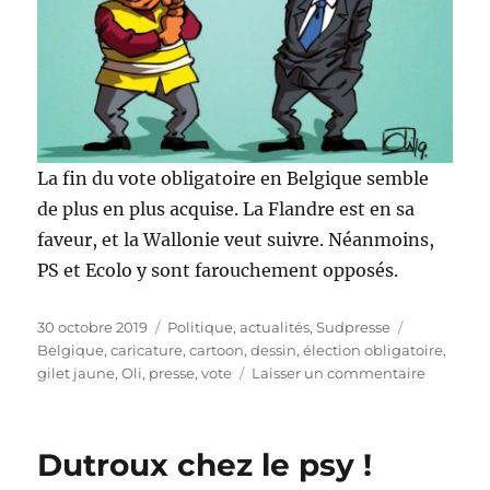
La fin du vote obligatoire en Belgique semble
de plus en plus acquise. La Flandre est en sa
faveur, et la Wallonie veut suivre. Néanmoins,
PS et Ecolo y sont farouchement opposés.
Publié
Catégories
Étiquettes
30 octobre 2019
Politique, actualités
,
Sudpresse
le
Belgique
,
caricature
,
cartoon
,
dessin
,
élection obligatoire
,
sur
gilet jaune
,
Oli
,
presse
,
vote
Laisser un commentaire
La
fin
du
Dutroux chez le psy !
vote
obligatoi