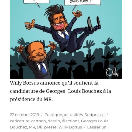
Willy Borsus annonce qu’il soutient la
candidature de Georges-Louis Bouchez à la
présidence du MR.
Publié
Catégories
Étiquettes
22 octobre 2019
Politique, actualités
,
Sudpresse
le
caricature
,
cartoon
,
dessin
,
élections
,
Georges Louis
Bouchez
,
MR
,
Oli
,
presse
,
Willy Borsus
Laisser un