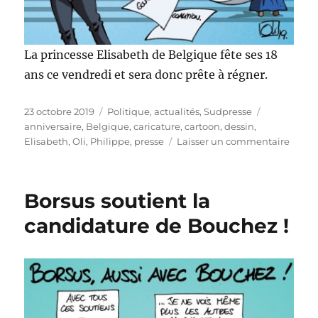
La princesse Elisabeth de Belgique fête ses 18
ans ce vendredi et sera donc prête à régner.
Publié
Catégories
Étiquettes
23 octobre 2019
Politique, actualités
,
Sudpresse
le
anniversaire
,
Belgique
,
caricature
,
cartoon
,
dessin
,
sur
Elisabeth
,
Oli
,
Philippe
,
presse
Laisser un commentaire
Les
18
ans
Borsus soutient la
d’Elis
candidature de Bouchez !