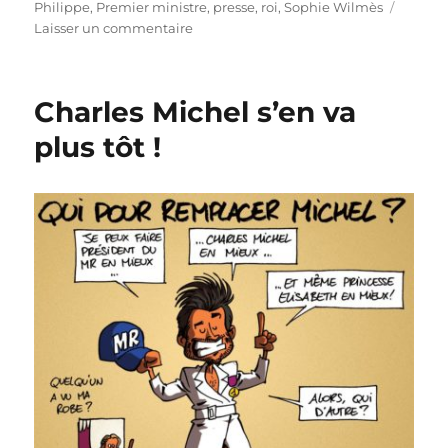
Philippe
,
Premier ministre
,
presse
,
roi
,
Sophie Wilmès
sur
Laisser un commentaire
Sophie
Wilmès,
première
Charles Michel s’en va
ministre
!
plus tôt !