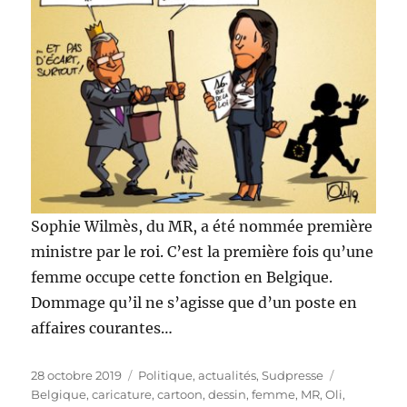
Sophie Wilmès, du MR, a été nommée première
ministre par le roi. C’est la première fois qu’une
femme occupe cette fonction en Belgique.
Dommage qu’il ne s’agisse que d’un poste en
affaires courantes…
Publié
Catégories
Étiquettes
28 octobre 2019
Politique, actualités
,
Sudpresse
le
Belgique
,
caricature
,
cartoon
,
dessin
,
femme
,
MR
,
Oli
,