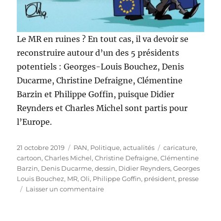
Le MR en ruines ? En tout cas, il va devoir se
reconstruire autour d’un des 5 présidents
potentiels : Georges-Louis Bouchez, Denis
Ducarme, Christine Defraigne, Clémentine
Barzin et Philippe Goffin, puisque Didier
Reynders et Charles Michel sont partis pour
l’Europe.
Publié
Catégories
Étiquettes
21 octobre 2019
PAN
,
Politique, actualités
caricature
,
le
cartoon
,
Charles Michel
,
Christine Defraigne
,
Clémentine
Barzin
,
Denis Ducarme
,
dessin
,
Didier Reynders
,
Georges
Louis Bouchez
,
MR
,
Oli
,
Philippe Goffin
,
président
,
presse
sur
Laisser un commentaire
Le
MR
en