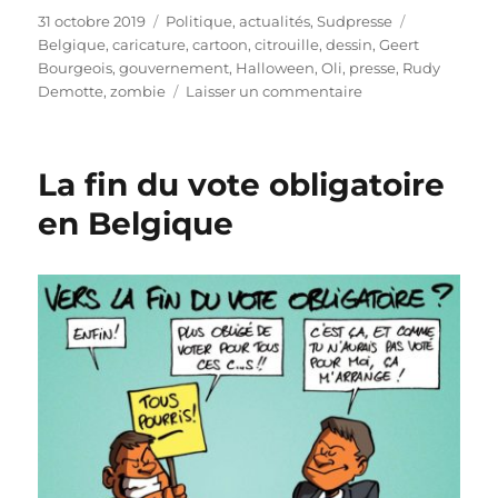
Publié
Catégories
Étiquettes
31 octobre 2019
Politique, actualités
,
Sudpresse
le
Belgique
,
caricature
,
cartoon
,
citrouille
,
dessin
,
Geert
Bourgeois
,
gouvernement
,
Halloween
,
Oli
,
presse
,
Rudy
sur
Demotte
,
zombie
Laisser un commentaire
Happy
Halloween
!
La fin du vote obligatoire
en Belgique