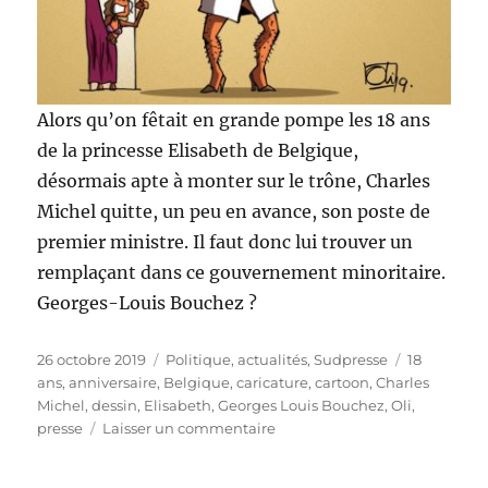
Alors qu’on fêtait en grande pompe les 18 ans
de la princesse Elisabeth de Belgique,
désormais apte à monter sur le trône, Charles
Michel quitte, un peu en avance, son poste de
premier ministre. Il faut donc lui trouver un
remplaçant dans ce gouvernement minoritaire.
Georges-Louis Bouchez ?
Publié
Catégories
Étiquettes
26 octobre 2019
Politique, actualités
,
Sudpresse
18
le
ans
,
anniversaire
,
Belgique
,
caricature
,
cartoon
,
Charles
Michel
,
dessin
,
Elisabeth
,
Georges Louis Bouchez
,
Oli
,
sur
presse
Laisser un commentaire
Charles
Michel