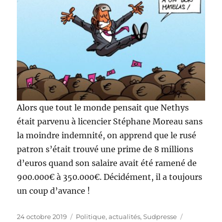
Alors que tout le monde pensait que Nethys
était parvenu à licencier Stéphane Moreau sans
la moindre indemnité, on apprend que le rusé
patron s’était trouvé une prime de 8 millions
d’euros quand son salaire avait été ramené de
900.000€ à 350.000€. Décidément, il a toujours
un coup d’avance !
Publié
Catégories
Étiquettes
24 octobre 2019
Politique, actualités
,
Sudpresse