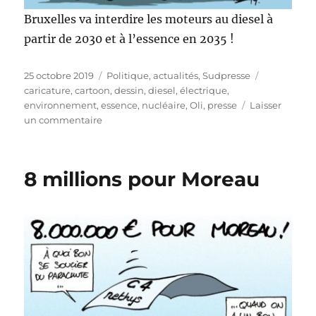
Bruxelles va interdire les moteurs au diesel à
partir de 2030 et à l’essence en 2035 !
Publié
Catégories
Étiquettes
25 octobre 2019
Politique, actualités
,
Sudpresse
le
caricature
,
cartoon
,
dessin
,
diesel
,
électrique
,
environnement
,
essence
,
nucléaire
,
Oli
,
presse
Laisser
sur
un commentaire
Bruxelles
sans
essence
8 millions pour Moreau
et
diesel
en
2035
!