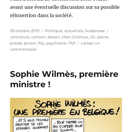
avant une éventuelle discussion sur sa possible
réinsertion dans la société.
Publié
Catégories
Étiquettes
29 octobre 2019
Politique, actualités
,
Sudpresse
le
caricature
,
cartoon
,
dessin
,
Marc Dutroux
,
Oli
,
peine
,
presse
,
prison
,
Psy
,
psychiatre
,
TAP
Laisser un
sur
commentaire
Dutroux
chez
le
Sophie Wilmès, première
psy
!
ministre !