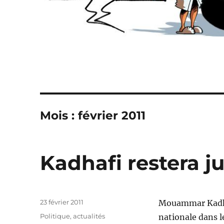
Mois :
février 2011
Kadhafi restera j
Publié
23 février 2011
Mouammar Kadhafi
le
Catégories
Politique, actualités
nationale dans le