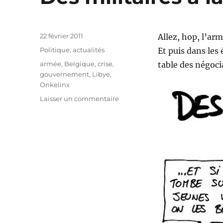
Publié
22 février 2011
Allez, hop, l’arm
le
Catégories
Politique, actualités
Et puis dans les 
Étiquettes
armée
,
Belgique
,
crise
,
table des négoci
gouvernement
,
Libye
,
Onkelinx
sur
Laisser un commentaire
Des
militaires
à
la
STIB
?