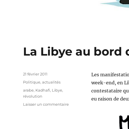
La Libye au bord d
Publié
21 février 2011
Les manifestatio
le
Catégories
Politique, actualités
week-end, en Lib
Étiquettes
arabe
,
Kadhafi
,
Libye
,
contestataire qu
révolution
eu raison de deux
sur
Laisser un commentaire
La
Libye
au
bord