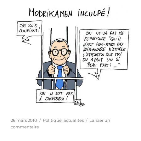
Publié
Catégories
26 mars 2010
Politique, actualités
Laisser un
le
sur
commentaire
Modrikamen
inculpé