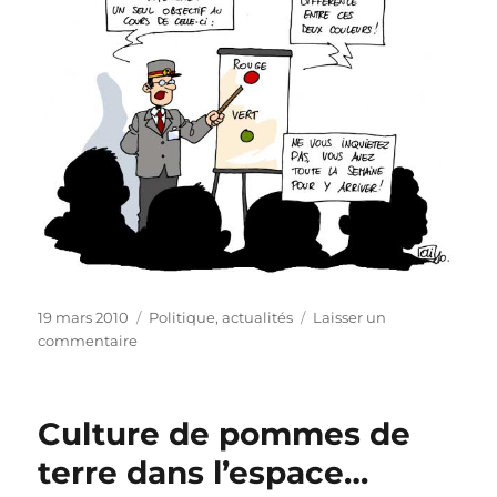
Publié
Catégories
19 mars 2010
Politique, actualités
Laisser un
le
sur
commentaire
La
sncb
serait-
Culture de pommes de
elle
daltonienne?
terre dans l’espace…