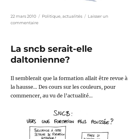
Publié
Catégories
22 mars 2010
Politique, actualités
Laisser un
le
sur
commentaire
Obama
a
réformé
La sncb serait-elle
les
soins
daltonienne?
de
santé
!
Il semblerait que la formation allait être revue à
la hausse… Des cours sur les couleurs, pour
commencer, au vu de l’actualité…