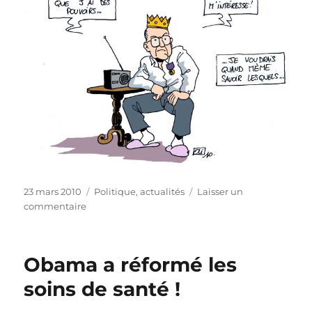
Publié
Catégories
23 mars 2010
Politique, actualités
Laisser un
le
sur
commentaire
La
presse
s’interroge
Obama a réformé les
sur
la
soins de santé !
royauté…