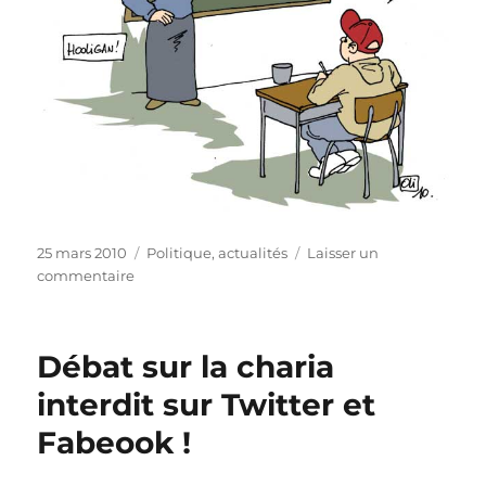
Publié
Catégories
25 mars 2010
Politique, actualités
Laisser un
le
sur
commentaire
L’enseignante
voilée
de
Débat sur la charia
Charleroi
de
interdit sur Twitter et
retour
Fabeook !
à
l’école.