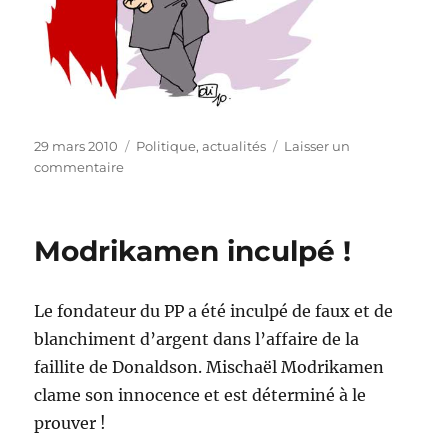
Publié
Catégories
29 mars 2010
Politique, actualités
Laisser un
le
sur
commentaire
Baromètre
politique
:
Modrikamen inculpé !
Le
PS
en
Le fondateur du PP a été inculpé de faux et de
tête
!
blanchiment d’argent dans l’affaire de la
faillite de Donaldson. Mischaël Modrikamen
clame son innocence et est déterminé à le
prouver !