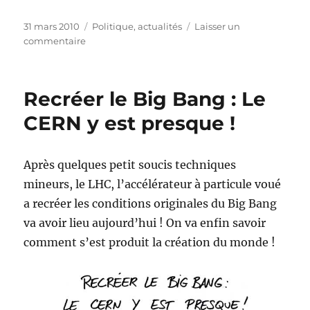
Publié
Catégories
31 mars 2010
Politique, actualités
Laisser un
le
sur
commentaire
Bart
De
Wever
Recréer le Big Bang : Le
se
lache
CERN y est presque !
!
Après quelques petit soucis techniques
mineurs, le LHC, l’accélérateur à particule voué
a recréer les conditions originales du Big Bang
va avoir lieu aujourd’hui ! On va enfin savoir
comment s’est produit la création du monde !