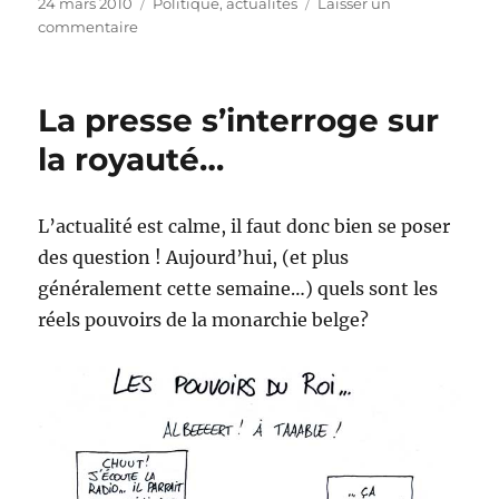
Publié
Catégories
24 mars 2010
Politique, actualités
Laisser un
le
sur
commentaire
Débat
sur
la
La presse s’interroge sur
charia
interdit
la royauté…
sur
Twitter
et
L’actualité est calme, il faut donc bien se poser
Fabeook
des question ! Aujourd’hui, (et plus
!
généralement cette semaine…) quels sont les
réels pouvoirs de la monarchie belge?