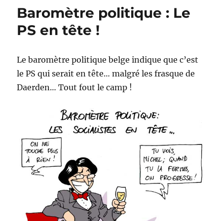
Big
Baromètre politique : Le
Bang
:
PS en tête !
Le
CERN
y
Le baromètre politique belge indique que c’est
est
le PS qui serait en tête… malgré les frasque de
presque
!
Daerden… Tout fout le camp !