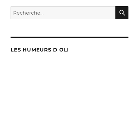
publications
E
RE
Recherche
pour :
LES HUMEURS D OLI