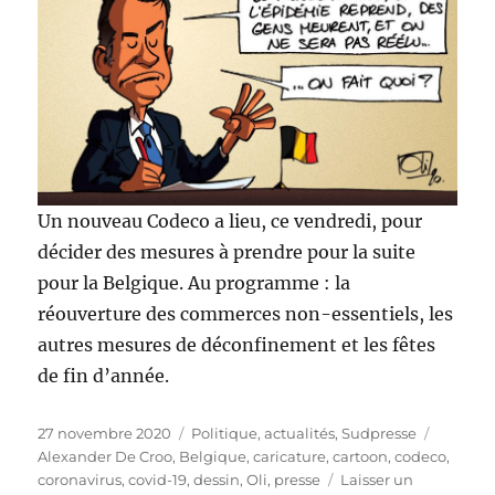
Un nouveau Codeco a lieu, ce vendredi, pour
décider des mesures à prendre pour la suite
pour la Belgique. Au programme : la
réouverture des commerces non-essentiels, les
autres mesures de déconfinement et les fêtes
de fin d’année.
Publié
Catégories
Étiquet
27 novembre 2020
Politique, actualités
,
Sudpresse
le
Alexander De Croo
,
Belgique
,
caricature
,
cartoon
,
codeco
,
coronavirus
,
covid-19
,
dessin
,
Oli
,
presse
Laisser un