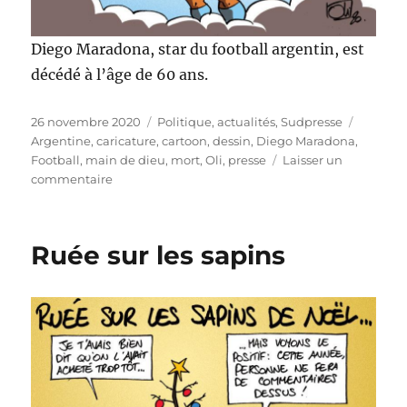
Diego Maradona, star du football argentin, est
décédé à l’âge de 60 ans.
Publié
Catégories
Étiquet
26 novembre 2020
Politique, actualités
,
Sudpresse
le
Argentine
,
caricature
,
cartoon
,
dessin
,
Diego Maradona
,
Football
,
main de dieu
,
mort
,
Oli
,
presse
Laisser un
sur
commentaire
Diego
Maradona
est
Ruée sur les sapins
mort