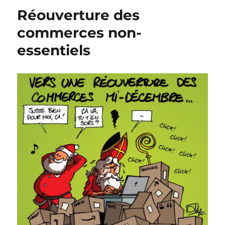
les
Réouverture des
sapins
commerces non-
essentiels