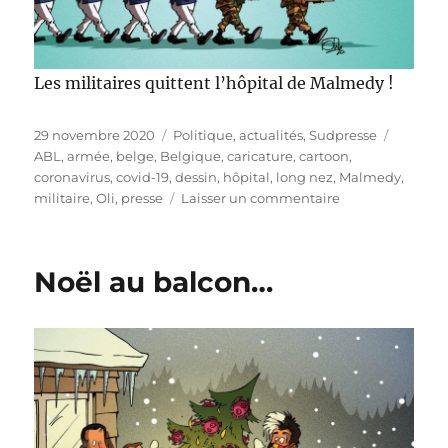
Les militaires quittent l’hôpital de Malmedy !
Publié
Catégories
Étiquet
29 novembre 2020
Politique, actualités
,
Sudpresse
le
ABL
,
armée
,
belge
,
Belgique
,
caricature
,
cartoon
,
coronavirus
,
covid-19
,
dessin
,
hôpital
,
long nez
,
Malmedy
,
sur
militaire
,
Oli
,
presse
Laisser un commentaire
Les
militaires
quittent
Noël au balcon…
Malmedy