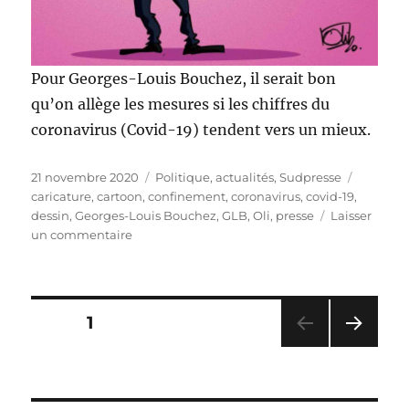
Pour Georges-Louis Bouchez, il serait bon
qu’on allège les mesures si les chiffres du
coronavirus (Covid-19) tendent vers un mieux.
Publié
Catégories
Étiquett
21 novembre 2020
Politique, actualités
,
Sudpresse
le
caricature
,
cartoon
,
confinement
,
coronavirus
,
covid-19
,
dessin
,
Georges-Louis Bouchez
,
GLB
,
Oli
,
presse
Laisser
sur
un commentaire
Lutter
contre
l’isolement
Pagination
PAGE
1
PAG
des
E
SUIV
ANT