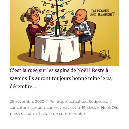
C’est la ruée sur les sapins de Noël ! Reste à
savoir s’ils auront toujours bonne mine le 24
décembre…
Publié
Catégories
Étiquett
25 novembre 2020
Politique, actualités
,
Sudpresse
le
caricature
,
cartoon
,
coronavirus
,
covid-19
,
dessin
,
Noël
,
Oli
,
sur
presse
,
sapin
Laisser un commentaire
Ruée
sur