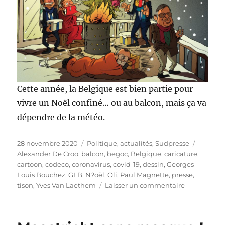
Cette année, la Belgique est bien partie pour
vivre un Noël confiné… ou au balcon, mais ça va
dépendre de la météo.
Publié
Catégories
Étiquet
28 novembre 2020
Politique, actualités
,
Sudpresse
le
Alexander De Croo
,
balcon
,
begoc
,
Belgique
,
caricature
,
cartoon
,
codeco
,
coronavirus
,
covid-19
,
dessin
,
Georges-
Louis Bouchez
,
GLB
,
N?oël
,
Oli
,
Paul Magnette
,
presse
,
sur
tison
,
Yves Van Laethem
Laisser un commentaire
Noël
au
balcon…