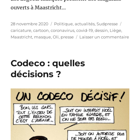
ouverts à Maastricht…
Publié
Catégories
Étiquet
28 novembre 2020
Politique, actualités
,
Sudpresse
le
caricature
,
cartoon
,
coronavirus
,
covid-19
,
dessin
,
Liège
,
sur
Maastricht
,
masque
,
Oli
,
presse
Laisser un commentaire
Maast
sans
mas
Codeco : quelles
!
décisions ?