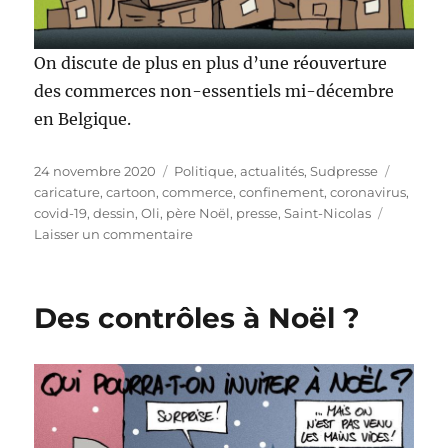
On discute de plus en plus d’une réouverture
des commerces non-essentiels mi-décembre
en Belgique.
Publié
Catégories
Étiquet
24 novembre 2020
Politique, actualités
,
Sudpresse
le
caricature
,
cartoon
,
commerce
,
confinement
,
coronavirus
,
covid-19
,
dessin
,
Oli
,
père Noël
,
presse
,
Saint-Nicolas
sur
Laisser un commentaire
Réouverture
des
commerces
Des contrôles à Noël ?
non-
essentiels