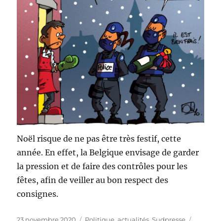
Noël risque de ne pas être très festif, cette
année. En effet, la Belgique envisage de garder
la pression et de faire des contrôles pour les
fêtes, afin de veiller au bon respect des
consignes.
Publié
Catégories
Étiquett
23 novembre 2020
Politique, actualités
,
Sudpresse