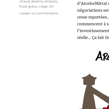
chaud
,
dessins
,
emplois
,
d’ArcelorMittal 
froid
,
grève
,
Liège
,
Oli
négociations sem
sur
Laisser un commentaire
cesse reportées…
ArcelorMittal
Liège
commencent à se
:
l’investissement 
au
réelle… Ça fait f
point
mort
?