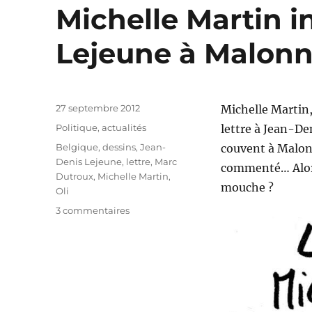
Michelle Martin i
Lejeune à Malon
Publié
27 septembre 2012
Michelle Martin
le
Catégories
Politique, actualités
lettre à Jean-De
Étiquettes
Belgique
,
dessins
,
Jean-
couvent à Malonn
Denis Lejeune
,
lettre
,
Marc
commenté… Alors,
Dutroux
,
Michelle Martin
,
mouche ?
Oli
sur
3 commentaires
Michelle
Martin
invite
Jean-
Denis
Lejeune