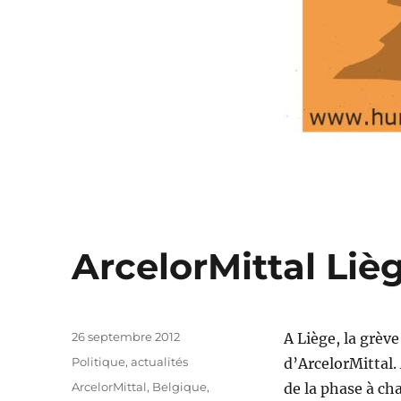
ArcelorMittal Lièg
Publié
26 septembre 2012
A Liège, la grèv
le
Catégories
Politique, actualités
d’ArcelorMittal.
Étiquettes
ArcelorMittal
,
Belgique
,
de la phase à ch