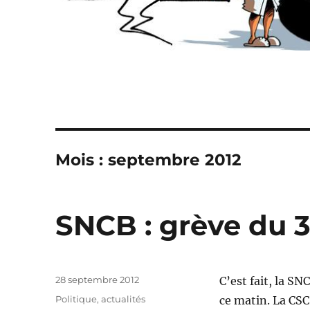
Mois :
septembre 2012
SNCB : grève du 3
Publié
28 septembre 2012
C’est fait, la S
le
Catégories
Politique, actualités
ce matin. La CSC