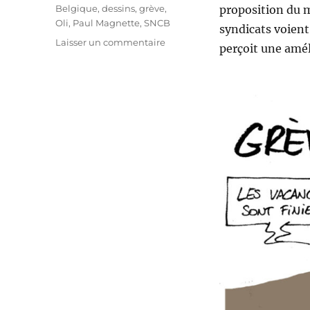
Étiquettes
Belgique
,
dessins
,
grève
,
proposition du m
Oli
,
Paul Magnette
,
SNCB
syndicats voient 
sur
Laisser un commentaire
perçoit une amél
SNCB
:
grève
du
3
octobre
confirmée
!