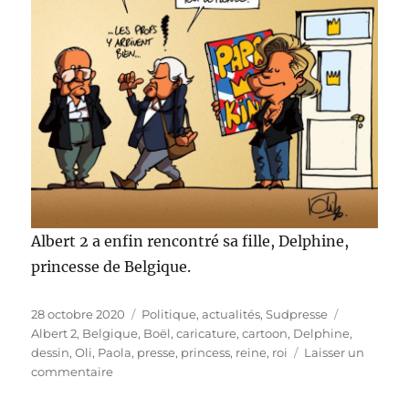
Albert 2 a enfin rencontré sa fille, Delphine,
princesse de Belgique.
Publié
Catégories
Étiquettes
28 octobre 2020
Politique, actualités
,
Sudpresse
le
Albert 2
,
Belgique
,
Boël
,
caricature
,
cartoon
,
Delphine
,
dessin
,
Oli
,
Paola
,
presse
,
princess
,
reine
,
roi
Laisser un
sur
commentaire
Delphine,
Albert