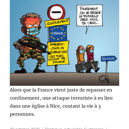
Alors que la France vient juste de repasser en
confinement, une attaque terroriste à eu lieu
dans une église à Nice, coutant la vie à 3
personnes.
Publié
Catégories
Étiquettes
30 octobre 2020
Politique, actualités
,
Sudpresse