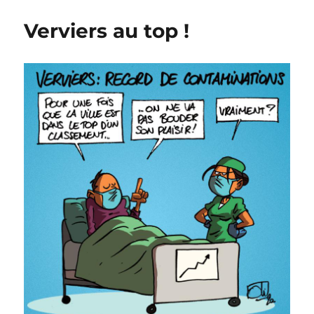
compromis
?
Verviers au top !