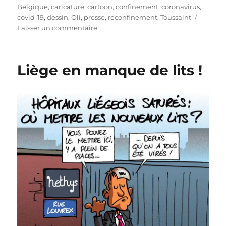
le
Belgique
,
caricature
,
cartoon
,
confinement
,
coronavirus
,
covid-19
,
dessin
,
Oli
,
presse
,
reconfinement
,
Toussaint
sur
Laisser un commentaire
La
Belgique
se
Liège en manque de lits !
reconfine…