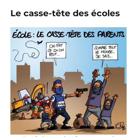
et
Le casse-tête des écoles
Paola