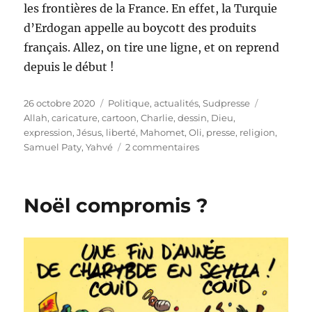
les frontières de la France. En effet, la Turquie
d’Erdogan appelle au boycott des produits
français. Allez, on tire une ligne, et on reprend
depuis le début !
Publié
Catégories
Étiquettes
26 octobre 2020
Politique, actualités
,
Sudpresse
le
Allah
,
caricature
,
cartoon
,
Charlie
,
dessin
,
Dieu
,
expression
,
Jésus
,
liberté
,
Mahomet
,
Oli
,
presse
,
religion
,
sur
Samuel Paty
,
Yahvé
2 commentaires
Samuel
Paty
:
Noël compromis ?
le
combat
pour
la
liberté
d’expression