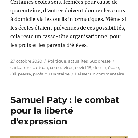
Certaines écoles sont fermées pour cause de
quarantaine, d’autres doivent donner les cours
à domicile via les outils informatiques. Même si
les écoles étaient prévenues de ces possibilités,
cela reste un casse-tête organisationnel pour
les profs et les parents d’élèves.
Publié
Catégories
Étiquettes
27 octobre 2020
Politique, actualités
,
Sudpresse
le
caricature
,
cartoon
,
coronavirus
,
covid-19
,
dessin
,
école
,
sur
Oli
,
presse
,
profs
,
quarantaine
Laisser un commentaire
Le
casse-
tête
Samuel Paty : le combat
des
écoles
pour la liberté
d’expression