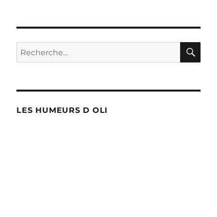
PAG
des
E
SUIV
publications
ANT
E
RE
Recherche
pour :
LES HUMEURS D OLI