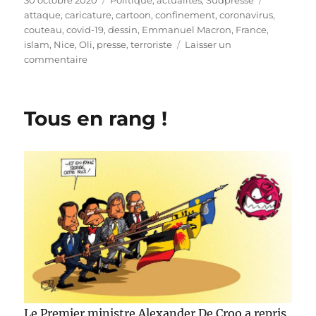
le
attaque
,
caricature
,
cartoon
,
confinement
,
coronavirus
,
couteau
,
covid-19
,
dessin
,
Emmanuel Macron
,
France
,
islam
,
Nice
,
Oli
,
presse
,
terroriste
Laisser un
sur
commentaire
Attaque
terroriste
à
Tous en rang !
Nice
Le Premier ministre Alexander De Croo a repris