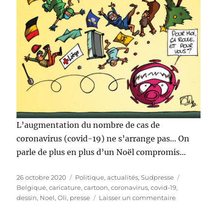
L’augmentation du nombre de cas de
coronavirus (covid-19) ne s’arrange pas… On
parle de plus en plus d’un Noël compromis…
Publié
Catégories
Étiquettes
26 octobre 2020
Politique, actualités
,
Sudpresse
le
Belgique
,
caricature
,
cartoon
,
coronavirus
,
covid-19
,
sur
dessin
,
Noel
,
Oli
,
presse
Laisser un commentaire
Noël