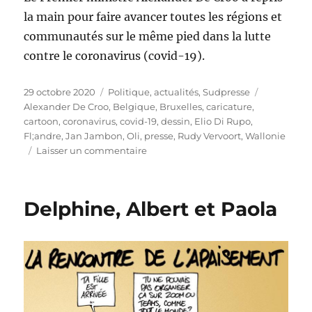
la main pour faire avancer toutes les régions et
communautés sur le même pied dans la lutte
contre le coronavirus (covid-19).
Publié
Catégories
Étiquettes
29 octobre 2020
Politique, actualités
,
Sudpresse
le
Alexander De Croo
,
Belgique
,
Bruxelles
,
caricature
,
cartoon
,
coronavirus
,
covid-19
,
dessin
,
Elio Di Rupo
,
Fl;andre
,
Jan Jambon
,
Oli
,
presse
,
Rudy Vervoort
,
Wallonie
sur
Laisser un commentaire
Tous
en
rang
Delphine, Albert et Paola
!