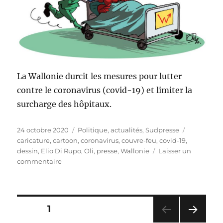
La Wallonie durcit les mesures pour lutter
contre le coronavirus (covid-19) et limiter la
surcharge des hôpitaux.
Publié
Catégories
Étiquettes
24 octobre 2020
Politique, actualités
,
Sudpresse
le
caricature
,
cartoon
,
coronavirus
,
couvre-feu
,
covid-19
,
dessin
,
Elio Di Rupo
,
Oli
,
presse
,
Wallonie
Laisser un
sur
commentaire
La
Wallonie
durcit
les
Pagination
PAGE
1
mesures