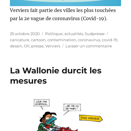
Verviers fait partie des villes les plus touchées
par la 2e vague de coronavirus (Covid-19).
Publié
Catégories
Étiquettes
25 octobre 2020
Politique, actualités
,
Sudpresse
le
caricature
,
cartoon
,
contamination
,
coronavirus
,
covid-19
,
sur
dessin
,
Oli
,
presse
,
Verviers
Laisser un commentaire
Verviers
au
top
La Wallonie durcit les
!
mesures