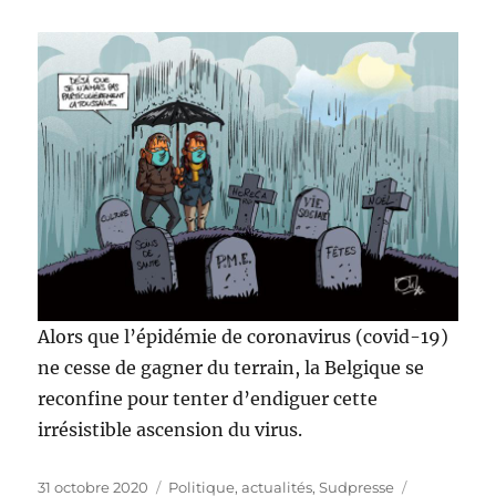
Alors que l’épidémie de coronavirus (covid-19)
ne cesse de gagner du terrain, la Belgique se
reconfine pour tenter d’endiguer cette
irrésistible ascension du virus.
Publié
Catégories
Étiquettes
31 octobre 2020
Politique, actualités
,
Sudpresse