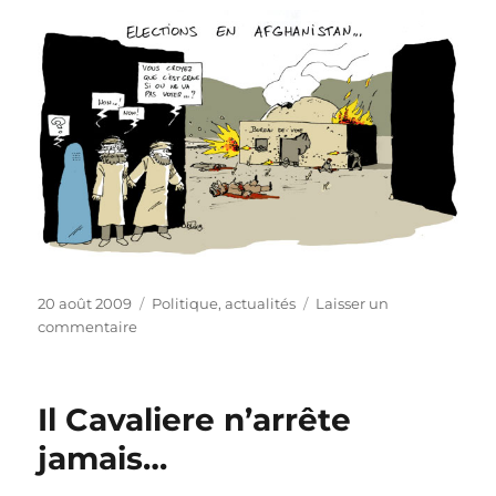
Publié
Catégories
20 août 2009
Politique, actualités
Laisser un
le
sur
commentaire
Elections
en
Afghanistan…
Il Cavaliere n’arrête
jamais…