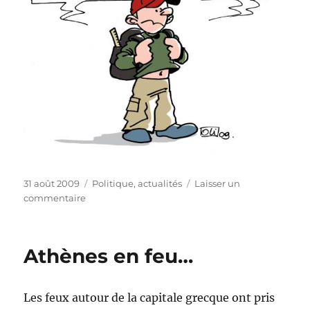
Publié
Catégories
31 août 2009
Politique, actualités
Laisser un
le
sur
commentaire
La
rentrée
en
Athènes en feu…
ligne
de
mire…
Les feux autour de la capitale grecque ont pris