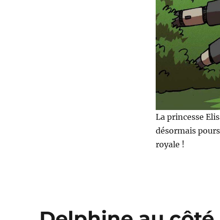
La princesse Elis
désormais poursui
royale !
Delphine au côté du