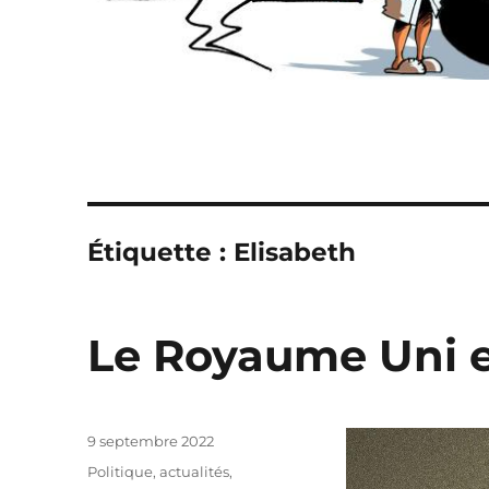
Étiquette :
Elisabeth
Le Royaume Uni e
Publié
9 septembre 2022
le
Catégories
Politique, actualités
,