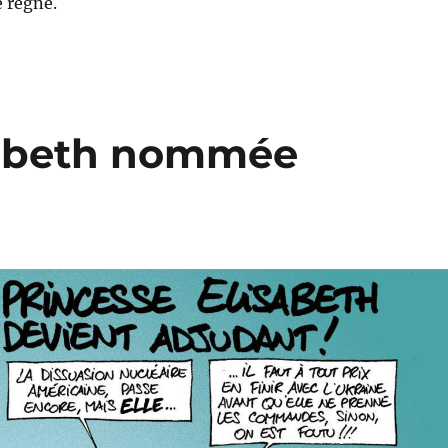
e règne.
sabeth nommée