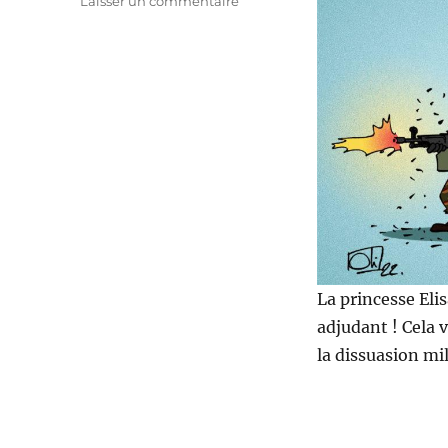
Laisser un commentaire
La
princesse
Elisabeth
nommée
adjudant
!
La princesse Eli
adjudant ! Cela v
la dissuasion mil