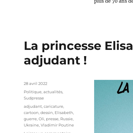
plus de 70 ans d
La princesse Eli
adjudant !
Publié
28 avril 2022
le
Catégories
Politique, actualités
,
Sudpresse
Étiquettes
adjudant
,
caricature
,
cartoon
,
dessin
,
Elisabeth
,
guerre
,
Oli
,
presse
,
Russie
,
Ukraine
,
Vladimir Poutine
sur