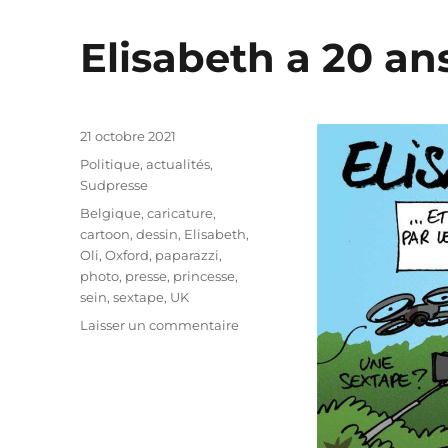
Elisabeth a 20 ans
Publié
21 octobre 2021
le
Catégories
Politique, actualités
,
Sudpresse
Étiquettes
Belgique
,
caricature
,
cartoon
,
dessin
,
Elisabeth
,
Oli
,
Oxford
,
paparazzi
,
photo
,
presse
,
princesse
,
sein
,
sextape
,
UK
sur
Laisser un commentaire
Elisabeth
a
20
ans
!