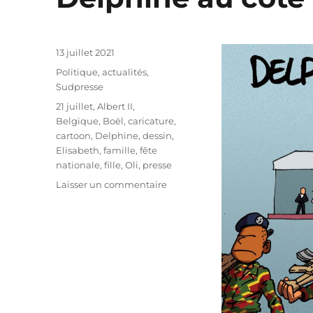
Publié
13 juillet 2021
le
Catégories
Politique, actualités
,
Sudpresse
Étiquettes
21 juillet
,
Albert II
,
Belgique
,
Boël
,
caricature
,
cartoon
,
Delphine
,
dessin
,
Elisabeth
,
famille
,
fête
nationale
,
fille
,
Oli
,
presse
sur
Laisser un commentaire
Delphine
au
côté
du
roi
le
21
juillet