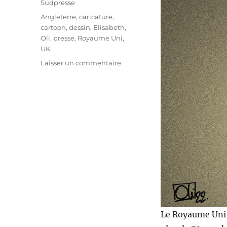
Sudpresse
Étiquettes
Angleterre
,
caricature
,
cartoon
,
dessin
,
Elisabeth
,
Oli
,
presse
,
Royaume Uni
,
UK
sur
Laisser un commentaire
Le
Royaume
Uni
en
deuil
Le Royaume Uni es