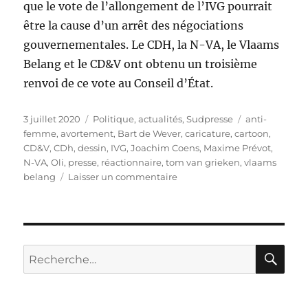
que le vote de l’allongement de l’IVG pourrait
être la cause d’un arrêt des négociations
gouvernementales. Le CDH, la N-VA, le Vlaams
Belang et le CD&V ont obtenu un troisième
renvoi de ce vote au Conseil d’État.
Publié
Catégories
Étiquettes
3 juillet 2020
Politique, actualités
,
Sudpresse
anti-
le
femme
,
avortement
,
Bart de Wever
,
caricature
,
cartoon
,
CD&V
,
CDh
,
dessin
,
IVG
,
Joachim Coens
,
Maxime Prévot
,
N-VA
,
Oli
,
presse
,
réactionnaire
,
tom van grieken
,
vlaams
sur
belang
Laisser un commentaire
L’IVG
avortée
par
le
CDH,
RE
Recherche
le
pour :
CD&V,
la
N-