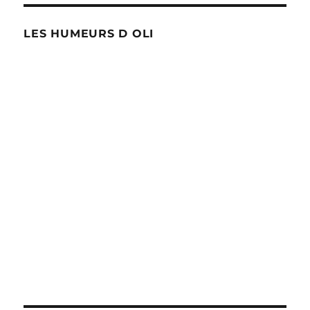
VA
et
LES HUMEURS D OLI
le
Vlaams
Belang
?