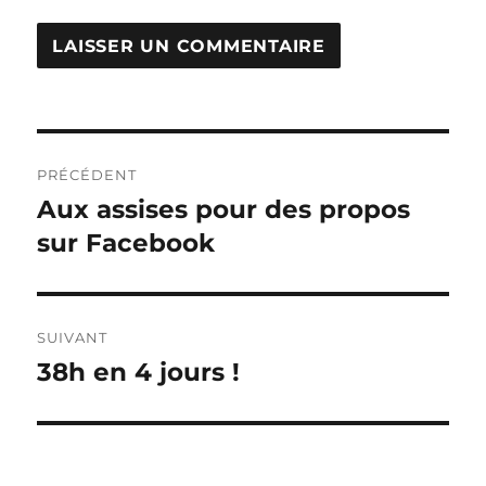
Navigation
PRÉCÉDENT
de
Aux assises pour des propos
Publication
précédente :
sur Facebook
l’article
SUIVANT
38h en 4 jours !
Publication
suivante :