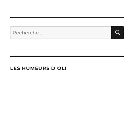
RE
Recherche
pour :
LES HUMEURS D OLI