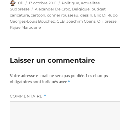
Auteur
Publié
Catégories
Oli
13 octobre 2021
Politique, actualités
,
le
Étiquettes
Sudpresse
Alexander De Croo
,
Belgique
,
budget
,
caricature
,
cartoon
,
conner rousseau
,
dessin
,
Elio Di Rupo
,
Georges-Louis Bouchez
,
GLB
,
Joachim Coens
,
Oli
,
presse
,
Rajae Marouane
Laisser un commentaire
Votre adresse e-mail ne sera pas publiée.
Les champs
obligatoires sont indiqués avec
*
COMMENTAIRE
*