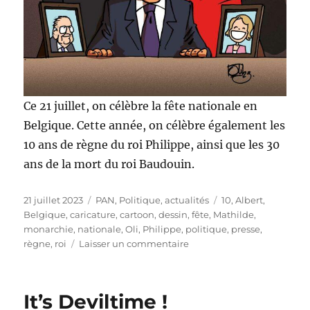
Ce 21 juillet, on célèbre la fête nationale en
Belgique. Cette année, on célèbre également les
10 ans de règne du roi Philippe, ainsi que les 30
ans de la mort du roi Baudouin.
Publié
Catégories
Étiquettes
21 juillet 2023
PAN
,
Politique, actualités
10
,
Albert
,
le
Belgique
,
caricature
,
cartoon
,
dessin
,
fête
,
Mathilde
,
monarchie
,
nationale
,
Oli
,
Philippe
,
politique
,
presse
,
sur
règne
,
roi
Laisser un commentaire
Bonne
fête
nationale
It’s Deviltime !
!