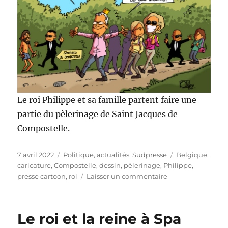
Le roi Philippe et sa famille partent faire une
partie du pèlerinage de Saint Jacques de
Compostelle.
Publié
Catégories
Étiquettes
7 avril 2022
Politique, actualités
,
Sudpresse
Belgique
,
le
caricature
,
Compostelle
,
dessin
,
pèlerinage
,
Philippe
,
sur
presse cartoon
,
roi
Laisser un commentaire
Le
roi
sur
Le roi et la reine à Spa
les