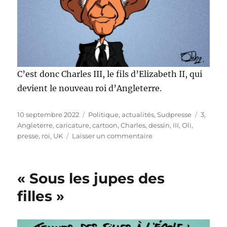
C’est donc Charles III, le fils d’Elizabeth II, qui
devient le nouveau roi d’Angleterre.
Publié
Catégories
Étiquet
10 septembre 2022
Politique, actualités
,
Sudpresse
3
,
le
Angleterre
,
caricature
,
cartoon
,
Charles
,
dessin
,
III
,
Oli
,
sur
presse
,
roi
,
UK
Laisser un commentaire
God
Save
The
« Sous les jupes des
King
!
filles »