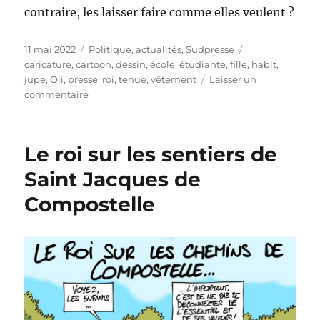
contraire, les laisser faire comme elles veulent ?
Publié
Catégories
Étiquettes
11 mai 2022
Politique, actualités
,
Sudpresse
le
caricature
,
cartoon
,
dessin
,
école
,
étudiante
,
fille
,
habit
,
jupe
,
Oli
,
presse
,
roi
,
tenue
,
vêtement
Laisser un
sur
commentaire
« Sous
les
jupes
Le roi sur les sentiers de
des
filles »
Saint Jacques de
Compostelle