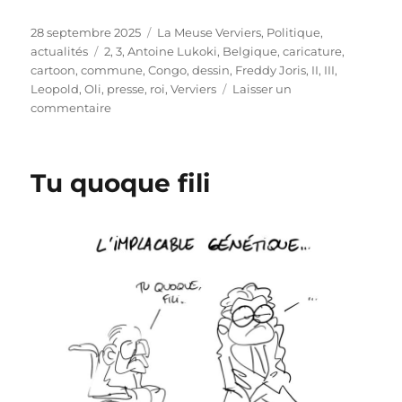
Publié
Catégories
28 septembre 2025
La Meuse Verviers
,
Politique,
le
Étiquettes
actualités
2
,
3
,
Antoine Lukoki
,
Belgique
,
caricature
,
cartoon
,
commune
,
Congo
,
dessin
,
Freddy Joris
,
II
,
III
,
Leopold
,
Oli
,
presse
,
roi
,
Verviers
Laisser un
sur
commentaire
Leopold
II
retourné
Tu quoque fili