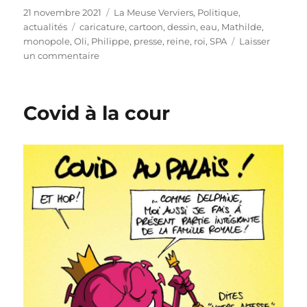
Publié
Catégories
21 novembre 2021
La Meuse Verviers
,
Politique,
le
Étiquettes
actualités
caricature
,
cartoon
,
dessin
,
eau
,
Mathilde
,
monopole
,
Oli
,
Philippe
,
presse
,
reine
,
roi
,
SPA
Laisser
sur
un commentaire
Le
roi
et
Covid à la cour
la
reine
à
Spa