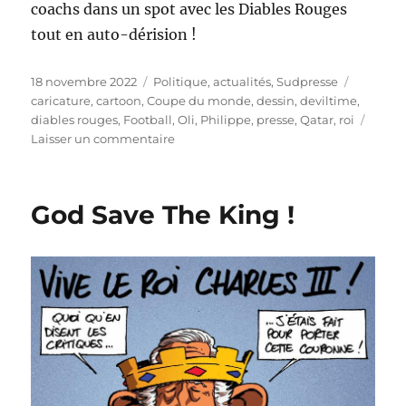
coachs dans un spot avec les Diables Rouges
tout en auto-dérision !
Publié
Catégories
Étiquett
18 novembre 2022
Politique, actualités
,
Sudpresse
le
caricature
,
cartoon
,
Coupe du monde
,
dessin
,
deviltime
,
diables rouges
,
Football
,
Oli
,
Philippe
,
presse
,
Qatar
,
roi
sur
Laisser un commentaire
It’s
Deviltime
!
God Save The King !