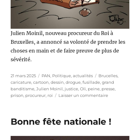
Julien Moinil, nouveau procureur du Roi à
Bruxelles, a annoncé sa volonté de prendre les
choses en main et de faire preuve de plus de
sévérité.
Publié
Catégories
Étiquettes
21 mars 2025
PAN
,
Politique, actualités
Brucelles
,
le
caricature
,
cartoon
,
dessin
,
drogue
,
fusillade
,
grand
banditisme
,
Julien Moinil
,
justice
,
Oli
,
peine
,
presse
,
sur
prison
,
procureur
,
roi
Laisser un commentaire
Julien
Moinil,
nouveau
Bonne fête nationale !
procureur
du
Roi