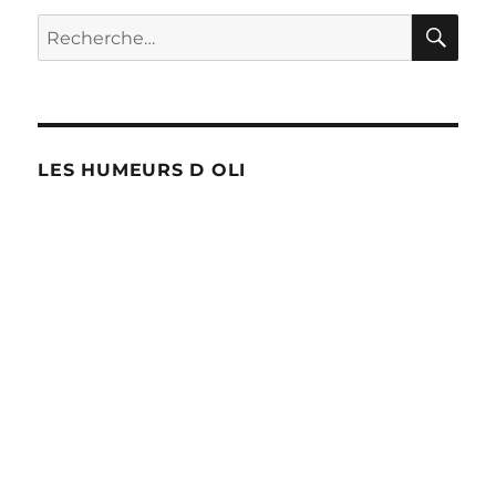
E
RE
Recherche
pour :
LES HUMEURS D OLI