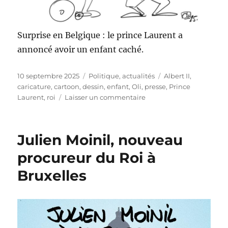
Surprise en Belgique : le prince Laurent a
annoncé avoir un enfant caché.
Publié
Catégories
Étiquettes
10 septembre 2025
Politique, actualités
Albert II
,
le
caricature
,
cartoon
,
dessin
,
enfant
,
Oli
,
presse
,
Prince
sur
Laurent
,
roi
Laisser un commentaire
Tu
quoque
fili
Julien Moinil, nouveau
procureur du Roi à
Bruxelles