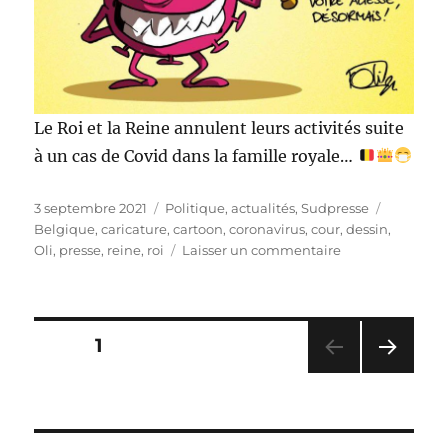
Le Roi et la Reine annulent leurs activités suite
à un cas de Covid dans la famille royale…
Publié
Catégories
Étiquette
3 septembre 2021
Politique, actualités
,
Sudpresse
le
Belgique
,
caricature
,
cartoon
,
coronavirus
,
cour
,
dessin
,
sur
Oli
,
presse
,
reine
,
roi
Laisser un commentaire
Covid
à
la
cour
Pagination
PAGE
1
PAG
des
E
SUIV
publications
ANT