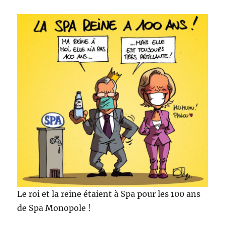
sentiers
de
Saint
Jacques
de
Compostelle
Le roi et la reine étaient à Spa pour les 100 ans
de Spa Monopole !