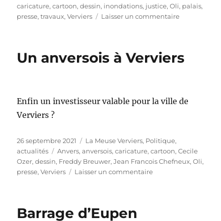
le
caricature
,
cartoon
,
dessin
,
inondations
,
justice
,
Oli
,
palais
,
sur
presse
,
travaux
,
Verviers
Laisser un commentaire
Le
palais
reste
Un anversois à Verviers
à
Verviers
Enfin un investisseur valable pour la ville de
Verviers ?
Publié
Catégories
26 septembre 2021
La Meuse Verviers
,
Politique,
le
Étiquettes
actualités
Anvers
,
anversois
,
caricature
,
cartoon
,
Cecile
Ozer
,
dessin
,
Freddy Breuwer
,
Jean Francois Chefneux
,
Oli
,
sur
presse
,
Verviers
Laisser un commentaire
Un
anversois
à
Barrage d’Eupen
Verviers