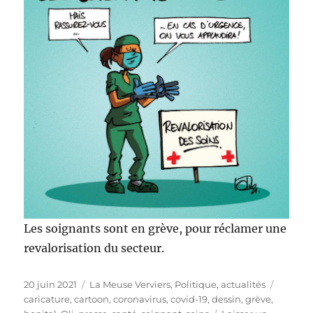
Les soignants sont en grève, pour réclamer une
revalorisation du secteur.
Publié
Catégories
Étiquet
20 juin 2021
La Meuse Verviers
,
Politique, actualités
le
caricature
,
cartoon
,
coronavirus
,
covid-19
,
dessin
,
grève
,