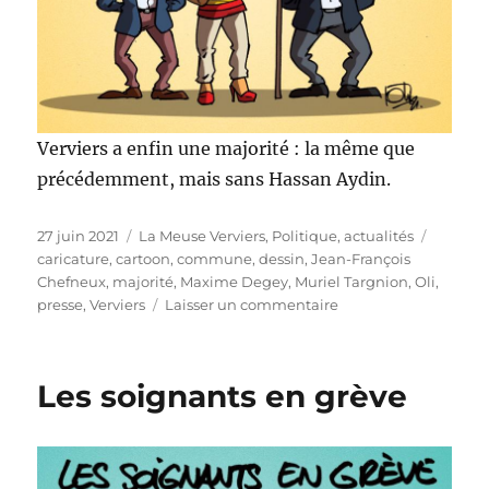
Verviers a enfin une majorité : la même que
précédemment, mais sans Hassan Aydin.
Publié
Catégories
Étiquet
27 juin 2021
La Meuse Verviers
,
Politique, actualités
le
caricature
,
cartoon
,
commune
,
dessin
,
Jean-François
Chefneux
,
majorité
,
Maxime Degey
,
Muriel Targnion
,
Oli
,
sur
presse
,
Verviers
Laisser un commentaire
Verviers
a
une
Les soignants en grève
majorité
!