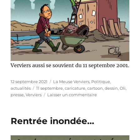
Verviers aussi se souvient du 11 septembre 2001.
Publié
Catégories
12 septembre 2021
La Meuse Verviers
,
Politique,
le
Étiquettes
actualités
11 septembre
,
caricature
,
cartoon
,
dessin
,
Oli
,
sur
presse
,
Verviers
Laisser un commentaire
11/9
à
Verviers
Rentrée inondée…