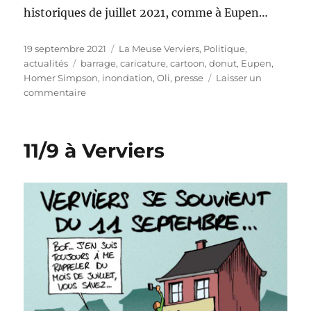
historiques de juillet 2021, comme à Eupen…
Publié
Catégories
19 septembre 2021
La Meuse Verviers
,
Politique,
le
Étiquettes
actualités
barrage
,
caricature
,
cartoon
,
donut
,
Eupen
,
Homer Simpson
,
inondation
,
Oli
,
presse
Laisser un
sur
commentaire
Barrage
d’Eupen
11/9 à Verviers