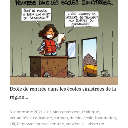
Drôle de rentrée dans les écoles sinistrées de la
région…
Publié
Catégories
5 septembre 2021
La Meuse Verviers
,
Politique,
le
Étiquettes
actualités
caricature
,
cartoon
,
dessin
,
école
,
inondation
,
Oli
,
Pepinster
,
presse
,
rentrée
,
Verviers
Laisser un