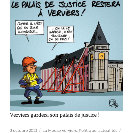
Verviers gardera son palais de justice !
Publié
Catégories
Étiqu
3 octobre 2021
La Meuse Verviers
,
Politique, actualités