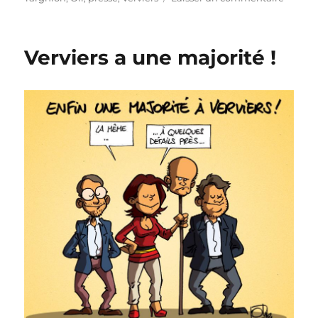
Vervier
enfin
apaisé
Verviers a une majorité !
!