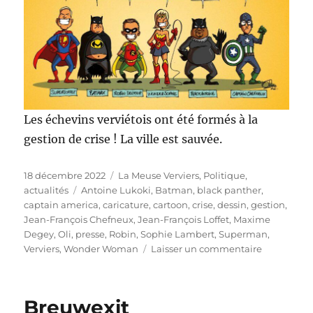
Les échevins verviétois ont été formés à la
gestion de crise ! La ville est sauvée.
Publié
Catégories
18 décembre 2022
La Meuse Verviers
,
Politique,
le
Étiquettes
actualités
Antoine Lukoki
,
Batman
,
black panther
,
captain america
,
caricature
,
cartoon
,
crise
,
dessin
,
gestion
,
Jean-François Chefneux
,
Jean-François Loffet
,
Maxime
Degey
,
Oli
,
presse
,
Robin
,
Sophie Lambert
,
Superman
,
sur
Verviers
,
Wonder Woman
Laisser un commentaire
Gestion
de
crise
Breuwexit