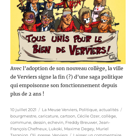
Avec l’adoption de son nouveau collège, la ville
de Verviers signe la fin (?) d’une saga politique
qui empoisonne son fonctionnement depuis
plus de 2 ans !
Publié
Catégories
Étiqu
10 juillet 2021
La Meuse Verviers
,
Politique, actualités
le
bourgmestre
,
caricature
,
cartoon
,
Cécile Ozer
,
collège
,
commune
,
dessin
,
echevin
,
Freddy Breuwer
,
Jean-
François Chefneux
,
Lukoki
,
Maxime Degey
,
Muriel
sur
Targnion
,
Oli
,
presse
,
Verviers
Laisser un commentaire