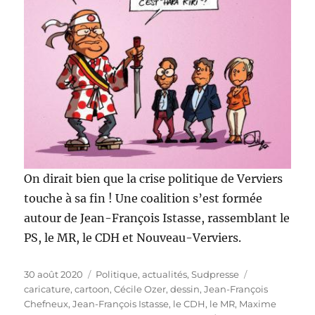
On dirait bien que la crise politique de Verviers
touche à sa fin ! Une coalition s’est formée
autour de Jean-François Istasse, rassemblant le
PS, le MR, le CDH et Nouveau-Verviers.
Publié
Catégories
Étiquettes
30 août 2020
Politique, actualités
,
Sudpresse
le
caricature
,
cartoon
,
Cécile Ozer
,
dessin
,
Jean-François
Chefneux
,
Jean-François Istasse
,
le CDH
,
le MR
,
Maxime