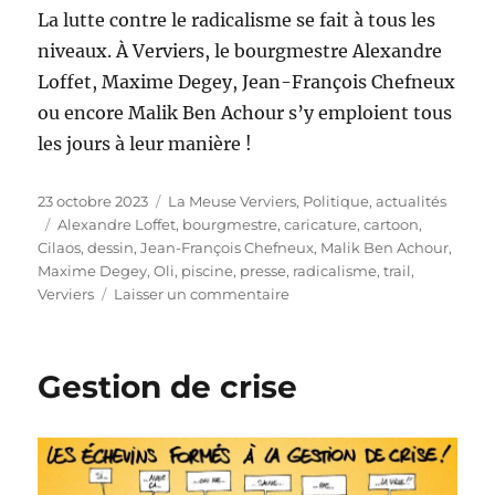
La lutte contre le radicalisme se fait à tous les
niveaux. À Verviers, le bourgmestre Alexandre
Loffet, Maxime Degey, Jean-François Chefneux
ou encore Malik Ben Achour s’y emploient tous
les jours à leur manière !
Publié
Catégories
23 octobre 2023
La Meuse Verviers
,
Politique, actualités
le
Étiquettes
Alexandre Loffet
,
bourgmestre
,
caricature
,
cartoon
,
Cilaos
,
dessin
,
Jean-François Chefneux
,
Malik Ben Achour
,
Maxime Degey
,
Oli
,
piscine
,
presse
,
radicalisme
,
trail
,
sur
Verviers
Laisser un commentaire
Lutte
contre
le
Gestion de crise
radicalisme