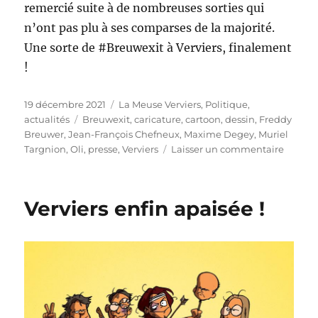
remercié suite à de nombreuses sorties qui
n’ont pas plu à ses comparses de la majorité.
Une sorte de #Breuwexit à Verviers, finalement
!
Publié
Catégories
19 décembre 2021
La Meuse Verviers
,
Politique,
le
Étiquettes
actualités
Breuwexit
,
caricature
,
cartoon
,
dessin
,
Freddy
Breuwer
,
Jean-François Chefneux
,
Maxime Degey
,
Muriel
sur
Targnion
,
Oli
,
presse
,
Verviers
Laisser un commentaire
Breuwe
Verviers enfin apaisée !