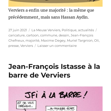
Verviers a enfin une majorité : la même que
précédemment, mais sans Hassan Aydin.
Publié
Catégories
Étiquet
27 juin 2021
La Meuse Verviers
,
Politique, actualités
le
caricature
,
cartoon
,
commune
,
dessin
,
Jean-François
Chefneux
,
majorité
,
Maxime Degey
,
Muriel Targnion
,
Oli
,
sur
presse
,
Verviers
Laisser un commentaire
Verviers
a
une
Jean-François Istasse à la
majorité
!
barre de Verviers