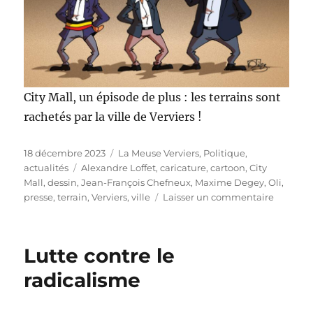
City Mall, un épisode de plus : les terrains sont
rachetés par la ville de Verviers !
Publié
Catégories
18 décembre 2023
La Meuse Verviers
,
Politique,
le
Étiquettes
actualités
Alexandre Loffet
,
caricature
,
cartoon
,
City
Mall
,
dessin
,
Jean-François Chefneux
,
Maxime Degey
,
Oli
,
sur
presse
,
terrain
,
Verviers
,
ville
Laisser un commentaire
City
Mall,
un
Lutte contre le
épisode
de
radicalisme
plus
!