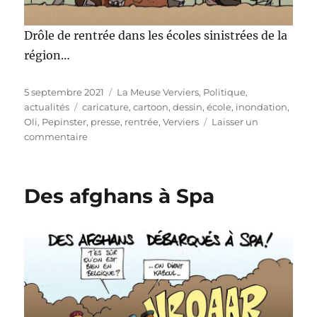
Drôle de rentrée dans les écoles sinistrées de la
région…
Publié
Catégories
5 septembre 2021
La Meuse Verviers
,
Politique,
le
Étiquettes
actualités
caricature
,
cartoon
,
dessin
,
école
,
inondation
,
Oli
,
Pepinster
,
presse
,
rentrée
,
Verviers
Laisser un
sur
commentaire
Rentrée
inondée…
Des afghans à Spa