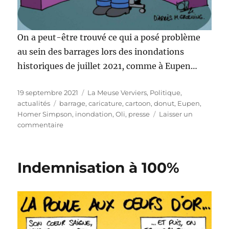
On a peut-être trouvé ce qui a posé problème
au sein des barrages lors des inondations
historiques de juillet 2021, comme à Eupen…
Publié
Catégories
19 septembre 2021
La Meuse Verviers
,
Politique,
le
Étiquettes
actualités
barrage
,
caricature
,
cartoon
,
donut
,
Eupen
,
Homer Simpson
,
inondation
,
Oli
,
presse
Laisser un
sur
commentaire
Barrage
d’Eupen
Indemnisation à 100%