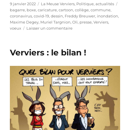
Publié
Catégories
Étiqu
9 janvier 2022
La Meuse Verviers
,
Politique, actualités
le
bagarre
,
boxe
,
caricature
,
cartoon
,
collège
,
commune
,
coronavirus
,
covid-19
,
dessin
,
Freddy Breuwer
,
inondation
,
Maxime Degey
,
Muriel Targnion
,
Oli
,
presse
,
Verviers
,
sur
voeux
Laisser un commentaire
Vœux
pieux
?
Verviers : le bilan !