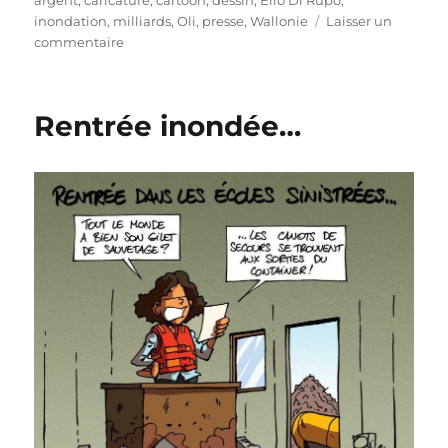
inondation
,
milliards
,
Oli
,
presse
,
Wallonie
Laisser un
sur
commentaire
Indemnisation
à
100%
Rentrée inondée…