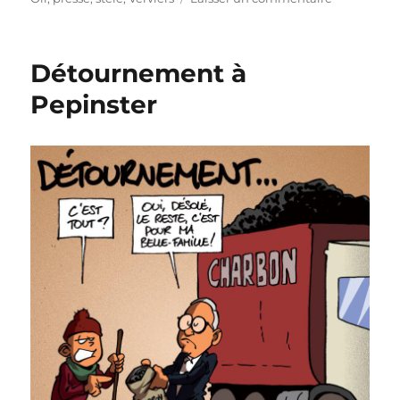
Verviers
et
inondation
Détournement à
:
1
Pepinster
an
déjà
!