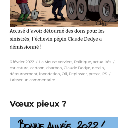
Accusé d’avoir détourné des dons pour les
sinistrés, l’échevin pépin Claude Dedye a
démissionné !
Publié
Catégories
Étique
6 février 2022
La Meuse Verviers
,
Politique, actualités
le
caricature
,
cartoon
,
charbon
,
Claude Dedye
,
dessin
,
détournement
,
inondation
,
Oli
,
Pepinster
,
presse
,
PS
sur
Laisser un commentaire
Détournement
à
Pepinster
Vœux pieux ?