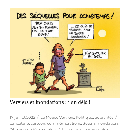
Verviers et inondations : 1 an déjà !
Publié
Catégories
Étiqu
17 juillet 2022
La Meuse Verviers
,
Politique, actualités
le
caricature
,
cartoon
,
commémorations
,
dessin
,
inondation
,
sur
Oli
,
presse
,
stèle
,
Verviers
Laisser un commentaire