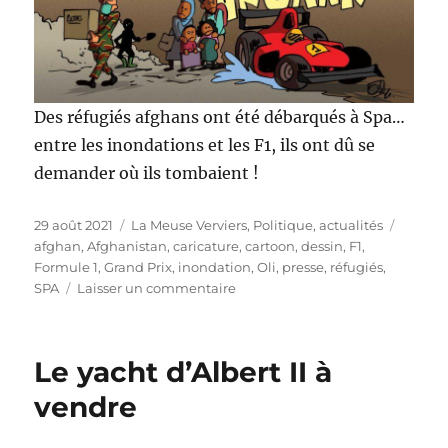
Des réfugiés afghans ont été débarqués à Spa…
entre les inondations et les F1, ils ont dû se
demander où ils tombaient !
Publié
Catégories
Étique
29 août 2021
La Meuse Verviers
,
Politique, actualités
le
afghan
,
Afghanistan
,
caricature
,
cartoon
,
dessin
,
F1
,
Formule 1
,
Grand Prix
,
inondation
,
Oli
,
presse
,
réfugiés
,
sur
SPA
Laisser un commentaire
Des
afghans
à
Le yacht d’Albert II à
Spa
vendre