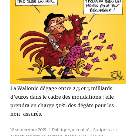
La Wallonie dégage entre 2,3 et 3 milliards
d’euros dans le cadre des inondations : elle
prendra en charge 50% des dégâts pour les
non-assurés.
Publié
Catégories
Étiquett
16 septembre 2021
Politique, actualités
,
Sudpresse
le
argent
,
caricature
,
cartoon
,
dessin
,
Elio Di Rupo
,