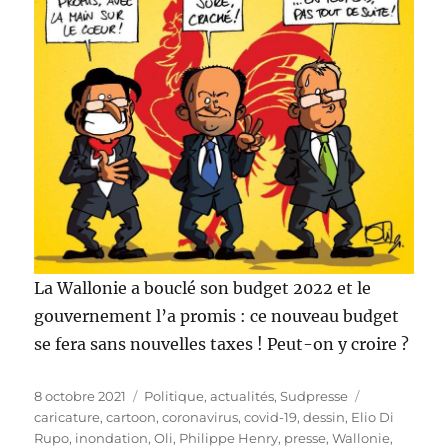
La Wallonie a bouclé son budget 2022 et le
gouvernement l’a promis : ce nouveau budget
se fera sans nouvelles taxes ! Peut-on y croire ?
Publié
Catégories
Étiquettes
8 octobre 2021
Politique, actualités
,
Sudpresse
le
caricature
,
cartoon
,
coronavirus
,
covid-19
,
dessin
,
Elio Di
Rupo
,
inondation
,
Oli
,
Philippe Henry
,
presse
,
Wallonie
,