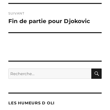
l’article
SUIVANT
Fin de partie pour Djokovic
Publication
suivante :
RE
Recherche
pour :
LES HUMEURS D OLI