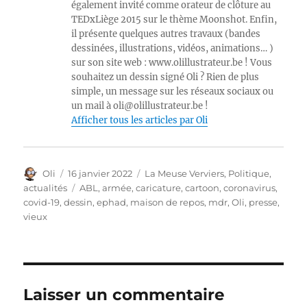
également invité comme orateur de clôture au
TEDxLiège 2015 sur le thème Moonshot. Enfin,
il présente quelques autres travaux (bandes
dessinées, illustrations, vidéos, animations… )
sur son site web : www.olillustrateur.be ! Vous
souhaitez un dessin signé Oli ? Rien de plus
simple, un message sur les réseaux sociaux ou
un mail à oli@olillustrateur.be !
Afficher tous les articles par Oli
Auteur
Publié
Catégories
Oli
16 janvier 2022
La Meuse Verviers
,
Politique,
le
Étiquettes
actualités
ABL
,
armée
,
caricature
,
cartoon
,
coronavirus
,
covid-19
,
dessin
,
ephad
,
maison de repos
,
mdr
,
Oli
,
presse
,
vieux
Laisser un commentaire