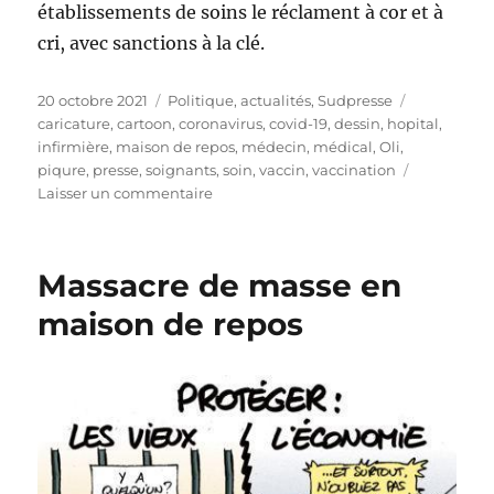
établissements de soins le réclament à cor et à
cri, avec sanctions à la clé.
Publié
Catégories
Étiquettes
20 octobre 2021
Politique, actualités
,
Sudpresse
le
caricature
,
cartoon
,
coronavirus
,
covid-19
,
dessin
,
hopital
,
infirmière
,
maison de repos
,
médecin
,
médical
,
Oli
,
piqure
,
presse
,
soignants
,
soin
,
vaccin
,
vaccination
sur
Laisser un commentaire
Vaccination
obligatoire
des
Massacre de masse en
soignants
maison de repos