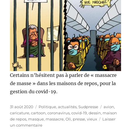
Certains n’hésitent pas à parler de « massacre
de masse » dans les maisons de repos, pour la
gestion du covid-19.
Publié
Catégories
Étiquettes
31 août 2020
Politique, actualités
,
Sudpresse
avion
,
le
caricature
,
cartoon
,
coronavirus
,
covid-19
,
dessin
,
maison
de repos
,
masque
,
massacre
,
Oli
,
presse
,
vieux
Laisser
sur
un commentaire
Massacre