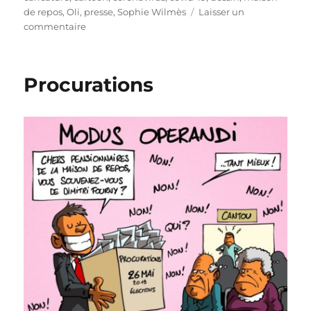
de repos
,
Oli
,
presse
,
Sophie Wilmès
Laisser un
sur
commentaire
Le
dilemme
des
Procurations
maisons
de
repos