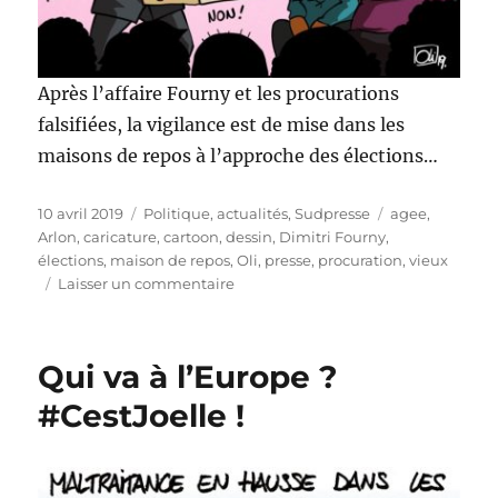
Après l’affaire Fourny et les procurations
falsifiées, la vigilance est de mise dans les
maisons de repos à l’approche des élections…
Publié
Catégories
Étiquettes
10 avril 2019
Politique, actualités
,
Sudpresse
agee
,
le
Arlon
,
caricature
,
cartoon
,
dessin
,
Dimitri Fourny
,
élections
,
maison de repos
,
Oli
,
presse
,
procuration
,
vieux
sur
Laisser un commentaire
Procurations
Qui va à l’Europe ?
#CestJoelle !