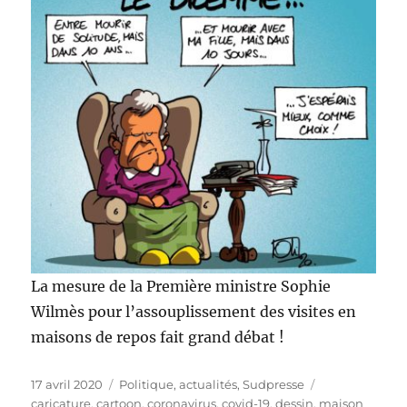
La mesure de la Première ministre Sophie
Wilmès pour l’assouplissement des visites en
maisons de repos fait grand débat !
Publié
Catégories
Étiquettes
17 avril 2020
Politique, actualités
,
Sudpresse
le
caricature
,
cartoon
,
coronavirus
,
covid-19
,
dessin
,
maison