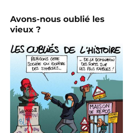
de
masse
Avons-nous oublié les
en
maison
vieux ?
de
repos