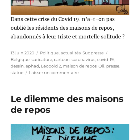
Dans cette crise du Covid 19, n’a-t-on pas
oublié les résidents des maisons de repos,
abandonnés à leur triste et mortelle solitude ?
Publié
Catégories
Étiquettes
13 juin 2020
Politique, actualités
,
Sudpresse
le
Belgique
,
caricature
,
cartoon
,
coronavirus
,
covid-19
,
dessin
,
ephad
,
Léopold 2
,
maison de repos
,
Oli
,
presse
,
sur
statue
Laisser un commentaire
Avons-
nous
oublié
Le dilemme des maisons
les
vieux
de repos
?