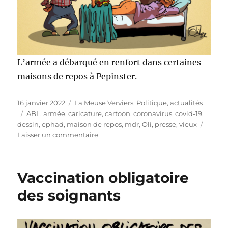
L’armée a débarqué en renfort dans certaines
maisons de repos à Pepinster.
Publié
Catégories
16 janvier 2022
La Meuse Verviers
,
Politique, actualités
le
Étiquettes
ABL
,
armée
,
caricature
,
cartoon
,
coronavirus
,
covid-19
,
dessin
,
ephad
,
maison de repos
,
mdr
,
Oli
,
presse
,
vieux
sur
Laisser un commentaire
L’armée
en
renfort
Vaccination obligatoire
!
des soignants