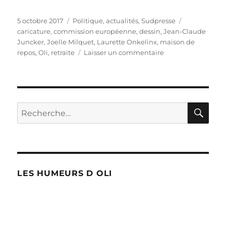
Publié
Catégories
Étiquettes
5 octobre 2017
Politique, actualités
,
Sudpresse
le
caricature
,
commission européenne
,
dessin
,
Jean-Claude
Juncker
,
Joelle Milquet
,
Laurette Onkelinx
,
maison de
sur
repos
,
Oli
,
retraite
Laisser un commentaire
Qui
va
à
l’Europe
?
RE
Recherche
#CestJoelle
pour :
!
LES HUMEURS D OLI