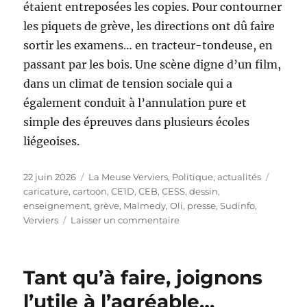
étaient entreposées les copies. Pour contourner
les piquets de grève, les directions ont dû faire
sortir les examens… en tracteur-tondeuse, en
passant par les bois. Une scène digne d’un film,
dans un climat de tension sociale qui a
également conduit à l’annulation pure et
simple des épreuves dans plusieurs écoles
liégeoises.
Publié
Catégories
Étiquet
22 juin 2026
La Meuse Verviers
,
Politique, actualités
le
caricature
,
cartoon
,
CE1D
,
CEB
,
CESS
,
dessin
,
enseignement
,
grève
,
Malmedy
,
Oli
,
presse
,
Sudinfo
,
sur
Verviers
Laisser un commentaire
Examens
exfiltrés
en
Tant qu’à faire, joignons
tracteur-
tondeuse
l’utile à l’agréable…