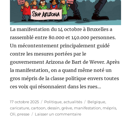
La manifestation du 14 octobre à Bruxelles a
rassemblé entre 80.000 et 140.000 personnes.
Un mécontentement principalement guidé
contre les mesures portées par le
gouvernement Arizona de Bart de Wever. Après
la manifestation, on a quand même noté un
gros mépris de la classe politique envers toutes
ces voix qui résonnaient dans les rues…
Publié
Catégories
Étiquettes
17 octobre 2025
Politique, actualités
Belgique
,
le
caricature
,
cartoon
,
dessin
,
grève
,
manifestation
,
mépris
,
sur
Oli
,
presse
Laisser un commentaire
Le
mépris