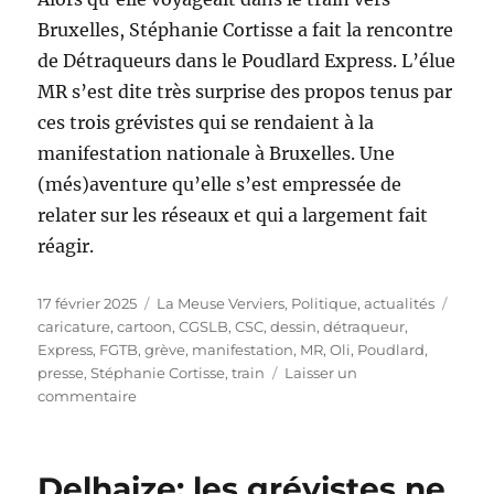
Bruxelles, Stéphanie Cortisse a fait la rencontre
de Détraqueurs dans le Poudlard Express. L’élue
MR s’est dite très surprise des propos tenus par
ces trois grévistes qui se rendaient à la
manifestation nationale à Bruxelles. Une
(més)aventure qu’elle s’est empressée de
relater sur les réseaux et qui a largement fait
réagir.
Publié
Catégories
Étiqu
17 février 2025
La Meuse Verviers
,
Politique, actualités
le
caricature
,
cartoon
,
CGSLB
,
CSC
,
dessin
,
détraqueur
,
Express
,
FGTB
,
grève
,
manifestation
,
MR
,
Oli
,
Poudlard
,
presse
,
Stéphanie Cortisse
,
train
Laisser un
sur
commentaire
Des
détraqueurs
dans
Delhaize: les grévistes ne
le