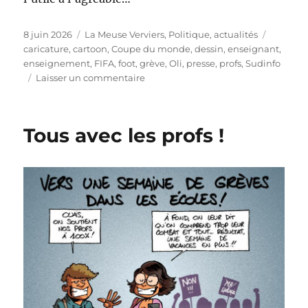
Publié
Catégories
Étiquett
8 juin 2026
La Meuse Verviers
,
Politique, actualités
le
caricature
,
cartoon
,
Coupe du monde
,
dessin
,
enseignant
,
enseignement
,
FIFA
,
foot
,
grève
,
Oli
,
presse
,
profs
,
Sudinfo
sur
Laisser un commentaire
Tant
qu’à
faire,
Tous avec les profs !
joignons
l’utile
à
l’agréable…