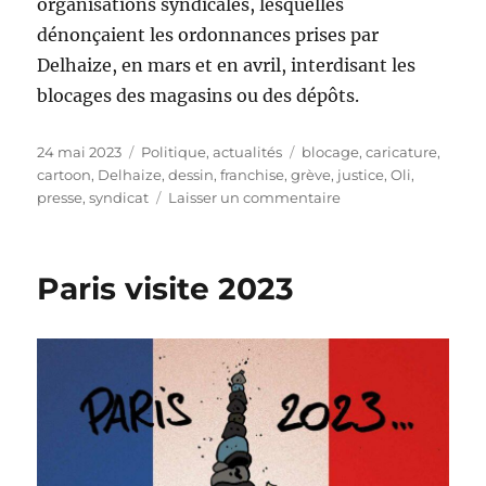
organisations syndicales, lesquelles
dénonçaient les ordonnances prises par
Delhaize, en mars et en avril, interdisant les
blocages des magasins ou des dépôts.
Publié
Catégories
Étiquettes
24 mai 2023
Politique, actualités
blocage
,
caricature
,
le
cartoon
,
Delhaize
,
dessin
,
franchise
,
grève
,
justice
,
Oli
,
sur
presse
,
syndicat
Laisser un commentaire
Delhaize:
les
grévistes
Paris visite 2023
ne
peuvent
pas
empêcher
l’accès
aux
magasins