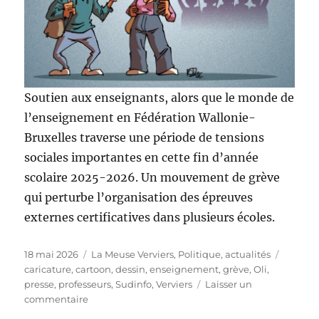
Soutien aux enseignants, alors que le monde de
l’enseignement en Fédération Wallonie-
Bruxelles traverse une période de tensions
sociales importantes en cette fin d’année
scolaire 2025-2026. Un mouvement de grève
qui perturbe l’organisation des épreuves
externes certificatives dans plusieurs écoles.
Publié
Catégories
Étiquet
18 mai 2026
La Meuse Verviers
,
Politique, actualités
le
caricature
,
cartoon
,
dessin
,
enseignement
,
grève
,
Oli
,
presse
,
professeurs
,
Sudinfo
,
Verviers
Laisser un
sur
commentaire
Tous