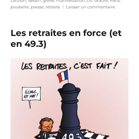
cartoon
,
dessin
,
grève
,
manifestation
,
Oli
,
ordure
,
Paris
,
sur
poubelle
,
presse
,
retraite
Laisser un commentaire
Paris
visite
2023
Les retraites en force (et
en 49.3)