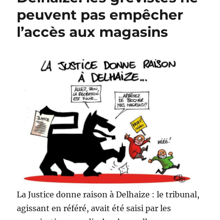
Poudlard
peuvent pas empêcher
Express
l’accès aux magasins
pour
Stéphanie
Cortisse
La Justice donne raison à Delhaize : le tribunal,
agissant en référé, avait été saisi par les