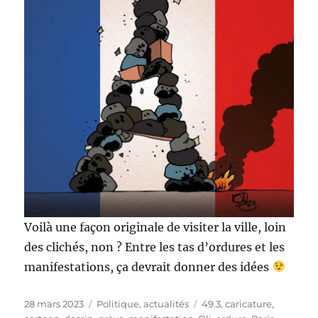
Voilà une façon originale de visiter la ville, loin
des clichés, non ? Entre les tas d’ordures et les
manifestations, ça devrait donner des idées
Publié
Catégories
Étiquettes
28 mars 2023
Politique, actualités
49.3
,
caricature
,
le