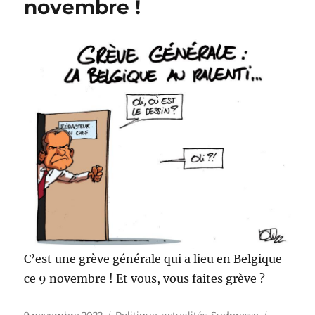
novembre !
en
49.3)
C’est une grève générale qui a lieu en Belgique
ce 9 novembre ! Et vous, vous faites grève ?
Publié
Catégories
Étiquette
9 novembre 2022
Politique, actualités
,
Sudpresse