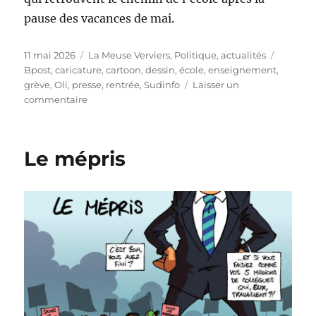
pause des vacances de mai.
Publié
Catégories
Étiquet
11 mai 2026
La Meuse Verviers
,
Politique, actualités
le
Bpost
,
caricature
,
cartoon
,
dessin
,
école
,
enseignement
,
grève
,
Oli
,
presse
,
rentrée
,
Sudinfo
Laisser un
sur
commentaire
Bonne
reprise
!
Le mépris