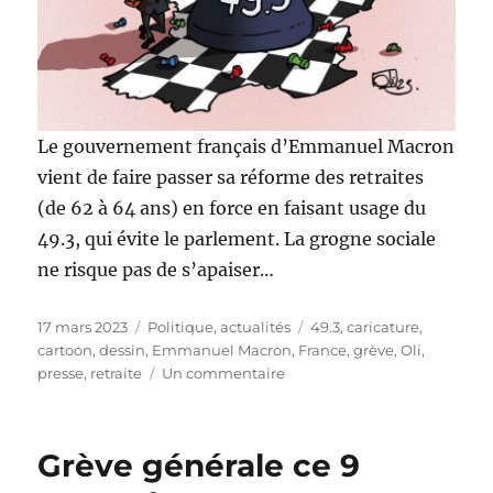
Le gouvernement français d’Emmanuel Macron
vient de faire passer sa réforme des retraites
(de 62 à 64 ans) en force en faisant usage du
49.3, qui évite le parlement. La grogne sociale
ne risque pas de s’apaiser…
Publié
Catégories
Étiquettes
17 mars 2023
Politique, actualités
49.3
,
caricature
,
le
cartoon
,
dessin
,
Emmanuel Macron
,
France
,
grève
,
Oli
,
sur
presse
,
retraite
Un commentaire
Les
retraites
en
Grève générale ce 9
force
(et