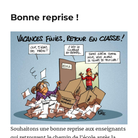
avec
les
Bonne reprise !
profs
!
Souhaitons une bonne reprise aux enseignants
qui retrouvent le chemin de l’école après la