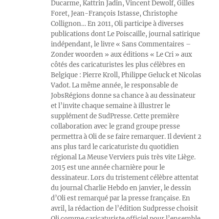
Ducarme, Kattrin Jadin, Vincent Dewolf, Gilles
Foret, Jean-François Istasse, Christophe
Collignon… En 2011, Oli participe à diverses
publications dont Le Poiscaille, journal satirique
indépendant, le livre « Sans Commentaires –
Zonder woorden » aux éditions « Le Cri » aux
côtés des caricaturistes les plus célèbres en
Belgique : Pierre Kroll, Philippe Geluck et Nicolas
Vadot. La même année, le responsable de
JobsRégions donne sa chance à au dessinateur
et l’invite chaque semaine à illustrer le
supplément de SudPresse. Cette première
collaboration avec le grand groupe presse
permettra à Oli de se faire remarquer. Il devient 2
ans plus tard le caricaturiste du quotidien
régional La Meuse Verviers puis très vite Liège.
2015 est une année charnière pour le
dessinateur. Lors du tristement célèbre attentat
du journal Charlie Hebdo en janvier, le dessin
d’Oli est remarqué par la presse française. En
avril, la rédaction de l’édition Sudpresse choisit
Oli comme caricaturiste officiel pour l’ensemble