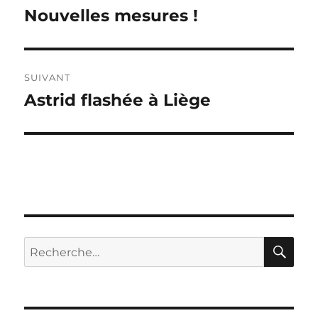
de
Nouvelles mesures !
Publication
précédente :
l’article
SUIVANT
Astrid flashée à Liège
Publication
suivante :
RE
Recherche
pour :