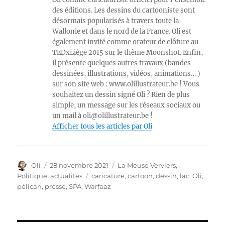
des éditions. Les dessins du cartooniste sont
désormais popularisés à travers toute la
Wallonie et dans le nord de la France. Oli est
également invité comme orateur de clôture au
TEDxLiège 2015 sur le thème Moonshot. Enfin,
il présente quelques autres travaux (bandes
dessinées, illustrations, vidéos, animations… )
sur son site web : www.olillustrateur.be ! Vous
souhaitez un dessin signé Oli ? Rien de plus
simple, un message sur les réseaux sociaux ou
un mail à oli@olillustrateur.be !
Afficher tous les articles par Oli
Auteur
Publié
Catégories
Oli
28 novembre 2021
La Meuse Verviers
,
le
Étiquettes
Politique, actualités
caricature
,
cartoon
,
dessin
,
lac
,
Oli
,
pélican
,
presse
,
SPA
,
Warfaaz