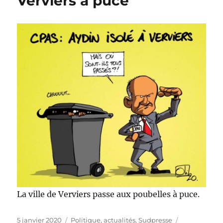
Verviers à puce
La ville de Verviers passe aux poubelles à puce.
Publié
Catégories
Étiquettes
5 janvier 2020
Politique, actualités
,
Sudpresse