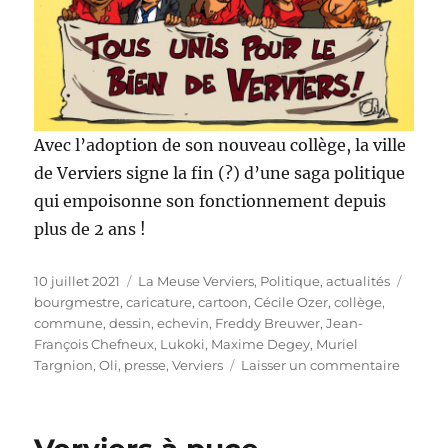
Avec l’adoption de son nouveau collège, la ville
de Verviers signe la fin (?) d’une saga politique
qui empoisonne son fonctionnement depuis
plus de 2 ans !
Publié
Catégories
Étiqu
10 juillet 2021
La Meuse Verviers
,
Politique, actualités
le
bourgmestre
,
caricature
,
cartoon
,
Cécile Ozer
,
collège
,
commune
,
dessin
,
echevin
,
Freddy Breuwer
,
Jean-
François Chefneux
,
Lukoki
,
Maxime Degey
,
Muriel
sur
Targnion
,
Oli
,
presse
,
Verviers
Laisser un commentaire
Vervier
enfin
apaisé
!