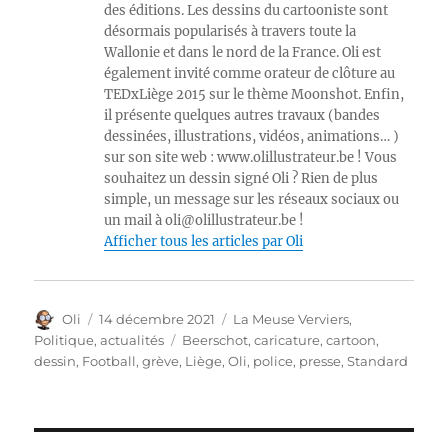
des éditions. Les dessins du cartooniste sont
désormais popularisés à travers toute la
Wallonie et dans le nord de la France. Oli est
également invité comme orateur de clôture au
TEDxLiège 2015 sur le thème Moonshot. Enfin,
il présente quelques autres travaux (bandes
dessinées, illustrations, vidéos, animations… )
sur son site web : www.olillustrateur.be ! Vous
souhaitez un dessin signé Oli ? Rien de plus
simple, un message sur les réseaux sociaux ou
un mail à oli@olillustrateur.be !
Afficher tous les articles par Oli
Auteur
Publié
Catégories
Oli
14 décembre 2021
La Meuse Verviers
,
le
Étiquettes
Politique, actualités
Beerschot
,
caricature
,
cartoon
,
dessin
,
Football
,
grève
,
Liège
,
Oli
,
police
,
presse
,
Standard