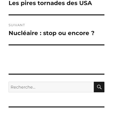
de
Les pires tornades des USA
Publication
précédente :
l’article
SUIVANT
Nucléaire : stop ou encore ?
Publication
suivante :
RE
Recherche
pour :