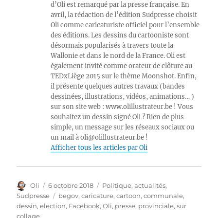
d’Oli est remarqué par la presse française. En
avril, la rédaction de l’édition Sudpresse choisit
Oli comme caricaturiste officiel pour l’ensemble
des éditions. Les dessins du cartooniste sont
désormais popularisés à travers toute la
Wallonie et dans le nord de la France. Oli est
également invité comme orateur de clôture au
TEDxLiège 2015 sur le thème Moonshot. Enfin,
il présente quelques autres travaux (bandes
dessinées, illustrations, vidéos, animations… )
sur son site web : www.olillustrateur.be ! Vous
souhaitez un dessin signé Oli ? Rien de plus
simple, un message sur les réseaux sociaux ou
un mail à oli@olillustrateur.be !
Afficher tous les articles par Oli
Auteur
Publié
Catégories
Oli
6 octobre 2018
Politique, actualités
,
le
Étiquettes
Sudpresse
begov
,
caricature
,
cartoon
,
communale
,
dessin
,
election
,
Facebook
,
Oli
,
presse
,
provinciale
,
sur
collage