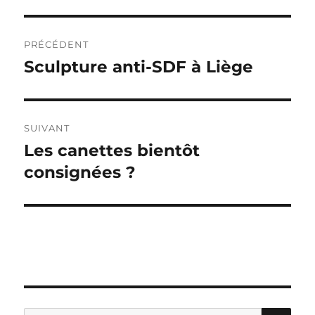
Navigation
PRÉCÉDENT
de
Sculpture anti-SDF à Liège
Publication
précédente :
l’article
SUIVANT
Les canettes bientôt
Publication
suivante :
consignées ?
RE