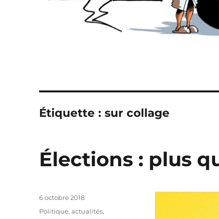
Étiquette :
sur collage
Élections : plus 
Publié
6 octobre 2018
le
Catégories
Politique, actualités
,