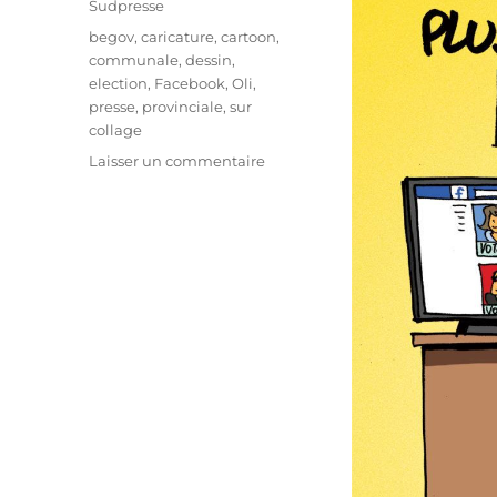
Sudpresse
Étiquettes
begov
,
caricature
,
cartoon
,
communale
,
dessin
,
election
,
Facebook
,
Oli
,
presse
,
provinciale
,
sur
collage
sur
Laisser un commentaire
Élections
:
plus
qu’une
semaine
!