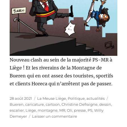
Nouveau clash au sein de la majorité PS-MR à
Liège ! Et les riverains de la Montagne de
Bueren qui en ont assez des touristes, sportifs
et clients Horeca qui n’arrêtent pas de passer.
Publié
Catégories
Étiquette
28 août 2021
La Meuse Liège
,
Politique, actualités
le
Bueren
,
caricature
,
cartoon
,
Christine Defraigne
,
dessin
,
escalier
,
Liège
,
montagne
,
MR
,
Oli
,
presse
,
PS
,
Willy
sur
Demeyer
Laisser un commentaire
Attention