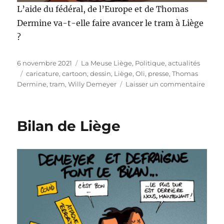
L’aide du fédéral, de l’Europe et de Thomas
Dermine va-t-elle faire avancer le tram à Liège
?
Publié
Catégories
6 novembre 2021
La Meuse Liège
,
Politique, actualités
le
Étiquettes
caricature
,
cartoon
,
dessin
,
Liège
,
Oli
,
presse
,
Thomas
sur
Dermine
,
tram
,
Willy Demeyer
Laisser un commentaire
Thom
Derm
et
Bilan de Liège
le
Tram