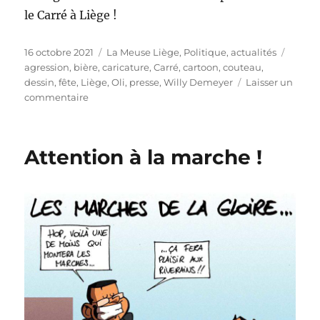
le Carré à Liège !
Publié
Catégories
Étique
16 octobre 2021
La Meuse Liège
,
Politique, actualités
le
agression
,
bière
,
caricature
,
Carré
,
cartoon
,
couteau
,
dessin
,
fête
,
Liège
,
Oli
,
presse
,
Willy Demeyer
Laisser un
sur
commentaire
Bagarres
dans
le
Attention à la marche !
Carré