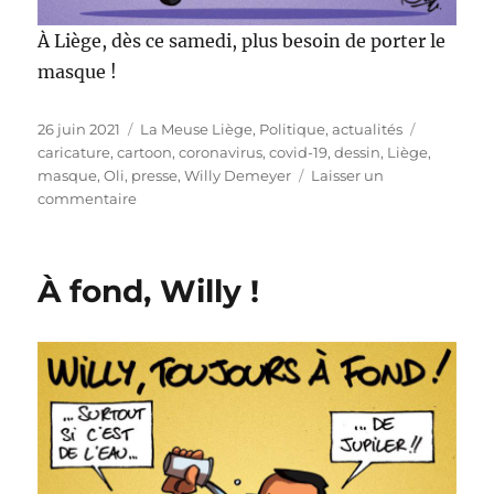
À Liège, dès ce samedi, plus besoin de porter le
masque !
Publié
Catégories
Étiquette
26 juin 2021
La Meuse Liège
,
Politique, actualités
le
caricature
,
cartoon
,
coronavirus
,
covid-19
,
dessin
,
Liège
,
masque
,
Oli
,
presse
,
Willy Demeyer
Laisser un
sur
commentaire
Fini
le
masque
À fond, Willy !
à
Liège
!