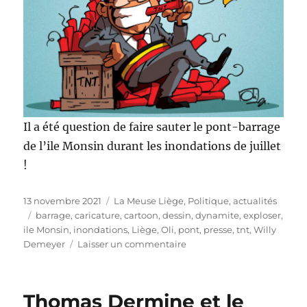
Il a été question de faire sauter le pont-barrage
de l’ile Monsin durant les inondations de juillet
!
Publié
Catégories
13 novembre 2021
La Meuse Liège
,
Politique, actualités
le
Étiquettes
barrage
,
caricature
,
cartoon
,
dessin
,
dynamite
,
exploser
,
ile Monsin
,
inondations
,
Liège
,
Oli
,
pont
,
presse
,
tnt
,
Willy
sur
Demeyer
Laisser un commentaire
Exploser
le
pont-
Thomas Dermine et le
barrage