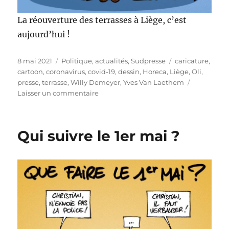
La réouverture des terrasses à Liège, c’est
aujourd’hui !
Publié
Catégories
Étiquettes
8 mai 2021
Politique, actualités
,
Sudpresse
caricature
,
le
cartoon
,
coronavirus
,
covid-19
,
dessin
,
Horeca
,
Liège
,
Oli
,
presse
,
terrasse
,
Willy Demeyer
,
Yves Van Laethem
sur
Laisser un commentaire
Réouverture
des
terrasses
Qui suivre le 1er mai ?