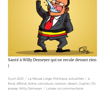
Santé à Willy Demeyer qui ne recule devant rien
!
Publié
Catégories
Étiquettes
5 juin 2021
La Meuse Liège
,
Politique, actualités
à
le
fond
,
affond;
,
bière
,
caricature
,
cartoon
,
dessin
,
Jupiler
,
Oli
,
sur
presse
,
Willy Demeyer
Laisser un commentaire
À
fond,
Willy