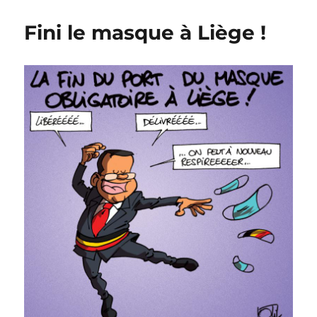
à
la
Fini le masque à Liège !
marche
!