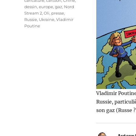
Étiquettes
caricature
,
cartoon
,
Chine
,
dessin
,
europe
,
gaz
,
Nord
Stream 2
,
Oli
,
presse
,
Russie
,
Ukraine
,
Vladimir
Poutine
Vladimir Poutine
Russie, particul
son gaz (Russe ?)
Auteur/