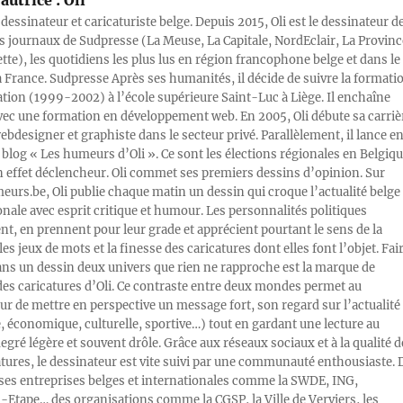
 dessinateur et caricaturiste belge. Depuis 2015, Oli est le dessinateur d
s journaux de Sudpresse (La Meuse, La Capitale, NordEclair, La Provinc
ette), les quotidiens les plus lus en région francophone belge et dans le
a France. Sudpresse Après ses humanités, il décide de suivre la formati
ration (1999-2002) à l’école supérieure Saint-Luc à Liège. Il enchaîne
vec une formation en développement web. En 2005, Oli débute sa carriè
designer et graphiste dans le secteur privé. Parallèlement, il lance e
blog « Les humeurs d’Oli ». Ce sont les élections régionales en Belgiq
n effet déclencheur. Oli commet ses premiers dessins d’opinion. Sur
rs.be, Oli publie chaque matin un dessin qui croque l’actualité belge 
onale avec esprit critique et humour. Les personnalités politiques
, en prennent pour leur grade et apprécient pourtant le sens de la
les jeux de mots et la finesse des caricatures dont elles font l’objet. Fai
ans un dessin deux univers que rien ne rapproche est la marque de
des caricatures d’Oli. Ce contraste entre deux mondes permet au
ur de mettre en perspective un message fort, son regard sur l’actualité
e, économique, culturelle, sportive…) tout en gardant une lecture au
egré légère et souvent drôle. Grâce aux réseaux sociaux et à la qualité d
atures, le dessinateur est vite suivi par une communauté enthousiaste. 
s entreprises belges et internationales comme la SWDE, ING,
Etape… des organisations comme la CGSP, la Ville de Verviers, les