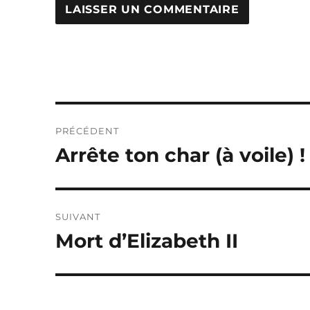
Navigation
PRÉCÉDENT
de
Arrête ton char (à voile) !
Publication
précédente :
l’article
SUIVANT
Mort d’Elizabeth II
Publication
suivante :