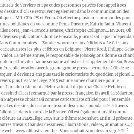
ulturels de Verviers et Spa et des personnes privées font appel à ses
Les dessins d’Oli se retrouvent également dans la communication des
litiques : MR, CDh, PS et Ecolo. Oli effectue plusieurs commandes pour
nnes politiques en vue comme Denis Ducarme, Kattrin Jadin, Vincent
illes Foret, Jean-François Istasse, Christophe Collignon… En 2011, Oli
 à diverses publications dont Le Poiscaille, journal satirique indépendan
« Sans Commentaires – Zonder woorden » aux éditions « Le Cri » aux
caricaturistes les plus célèbres en Belgique : Pierre Kroll, Philippe Gelu
s Vadot. La même année, le responsable de JobsRégions donne sa chan
inateur et l’invite chaque semaine à illustrer le supplément de SudPress
mière collaboration avec le grand groupe presse permettra à Oli de se
rquer. Il devient 2 ans plus tard le caricaturiste du quotidien régional L
viers puis très vite Liège. 2015 est une année charnière pour le
ur. Lors du tristement célèbre attentat du journal Charlie Hebdo en
e dessin d’Oli est remarqué par la presse française. En avril, la rédaction
ion Sudpresse choisit Oli comme caricaturiste officiel pour l’ensemble
ons. Les dessins du cartooniste sont désormais popularisés à travers
Wallonie et dans le nord de la France. Oli est également invité comme
e clôture au TEDxLiège 2015 sur le thème Moonshot. Enfin, il présente
autres travaux (bandes dessinées, illustrations, vidéos, animations… )
ite web : www.olillustrateur.be ! Vous souhaitez un dessin signé Oli ?