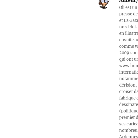
Oli est un
presse de
et La Gaz
nord de l
en illust
ensuite a
comme web
2009 son 
qui ont u
www.humeu
internati
notamment
dérision, 
croiser d
fabrique 
dessinate
(politiqu
premier d
ses caric
nombreuse
Ardennes-