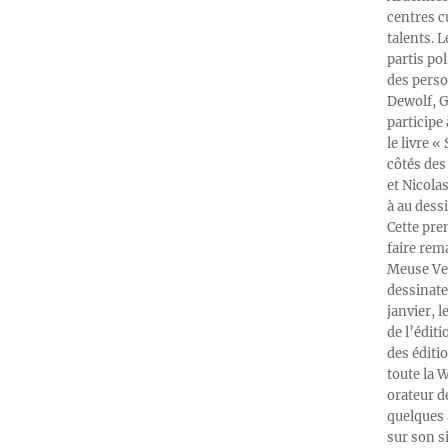
centres c
talents. 
partis po
des perso
Dewolf, G
participe
le livre 
côtés des 
et Nicola
à au dess
Cette pre
faire rema
Meuse Ver
dessinate
janvier, l
de l’édit
des éditi
toute la 
orateur d
quelques 
sur son s