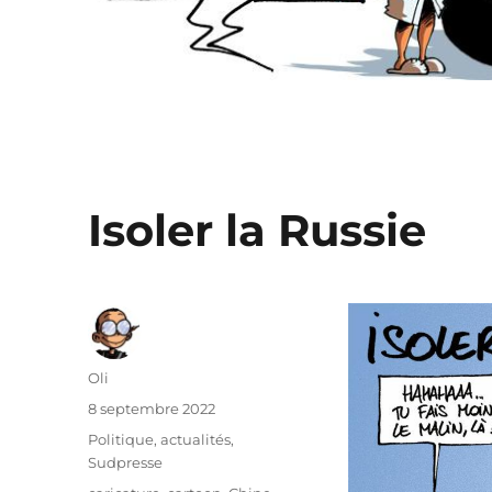
Isoler la Russie
Auteur
Oli
Publié
8 septembre 2022
le
Catégories
Politique, actualités
,
Sudpresse