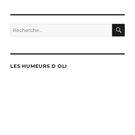
Royaume
Uni
en
deuil
RE
Recherche
pour :
LES HUMEURS D OLI