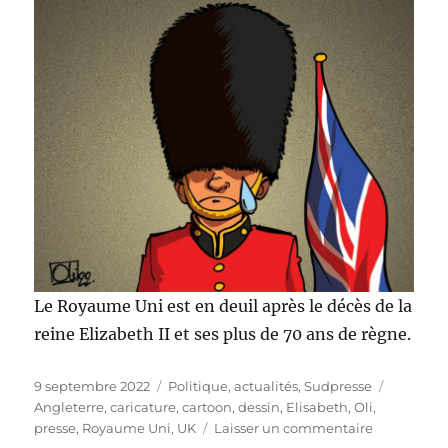
Le Royaume Uni est en deuil après le décès de la
reine Elizabeth II et ses plus de 70 ans de règne.
Publié
Catégories
Étiquett
9 septembre 2022
Politique, actualités
,
Sudpresse
le
Angleterre
,
caricature
,
cartoon
,
dessin
,
Elisabeth
,
Oli
,
sur
presse
,
Royaume Uni
,
UK
Laisser un commentaire
Le