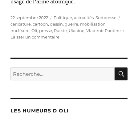
usage de l’arme atomique.
Publié
Catégories
Étiquet
22 septembre 2022
Politique, actualités
,
Sudpresse
le
caricature
,
cartoon
,
dessin
,
guerre
,
mobilisation
,
nucléaire
,
Oli
,
presse
,
Russie
,
Ukraine
,
Vladimir Poutine
sur
Laisser un commentaire
Poutine
mobilise
300.000
réservistes
RE
Recherche
pour :
LES HUMEURS D OLI