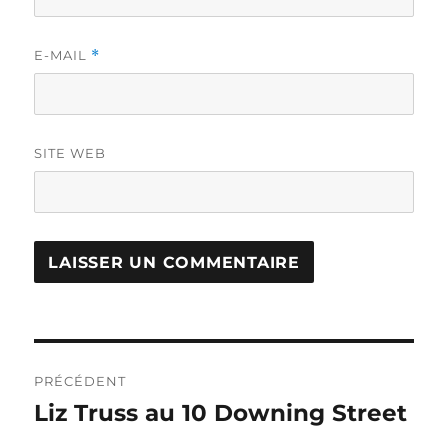
E-MAIL
*
SITE WEB
Navigation
PRÉCÉDENT
de
Liz Truss au 10 Downing Street
Publication
précédente :
l’article