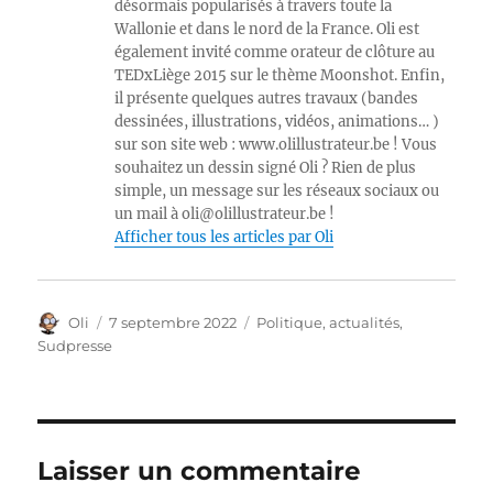
désormais popularisés à travers toute la
Wallonie et dans le nord de la France. Oli est
également invité comme orateur de clôture au
TEDxLiège 2015 sur le thème Moonshot. Enfin,
il présente quelques autres travaux (bandes
dessinées, illustrations, vidéos, animations… )
sur son site web : www.olillustrateur.be ! Vous
souhaitez un dessin signé Oli ? Rien de plus
simple, un message sur les réseaux sociaux ou
un mail à oli@olillustrateur.be !
Afficher tous les articles par Oli
Auteur
Publié
Catégories
Oli
7 septembre 2022
Politique, actualités
,
le
Sudpresse
Laisser un commentaire