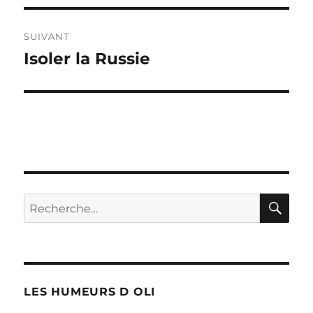
SUIVANT
Isoler la Russie
Publication
suivante :
RE
Recherche
pour :
LES HUMEURS D OLI